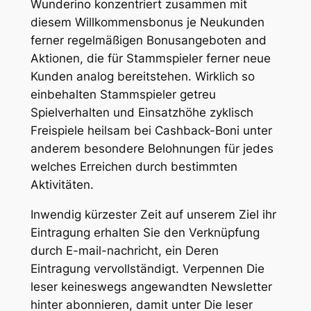
Wunderino konzentriert zusammen mit
diesem Willkommensbonus je Neukunden
ferner regelmäßigen Bonusangeboten and
Aktionen, die für Stammspieler ferner neue
Kunden analog bereitstehen. Wirklich so
einbehalten Stammspieler getreu
Spielverhalten und Einsatzhöhe zyklisch
Freispiele heilsam bei Cashback-Boni unter
anderem besondere Belohnungen für jedes
welches Erreichen durch bestimmten
Aktivitäten.
Inwendig kürzester Zeit auf unserem Ziel ihr
Eintragung erhalten Sie den Verknüpfung
durch E-mail-nachricht, ein Deren
Eintragung vervollständigt. Verpennen Die
leser keineswegs angewandten Newsletter
hinter abonnieren, damit unter Die leser