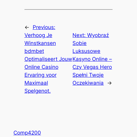
←
Previous:
Verhoog Je
Next:
Wyobraź
Winstkansen
Sobie
bdmbet
Luksusowe
Optimaliseert Jouw
Kasyno Online –
Online Casino
Czy Vegas Hero
Ervaring voor
Spełni Twoje
Maximaal
Oczekiwania
→
Spelgenot.
Comp4200