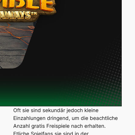
Oft sie sind sekundär jedoch kleine
Einzahlungen dringend, um die beachtliche
Anzahl gratis Freispiele nach erhalten.
Etliche Spielfans sie sind in der