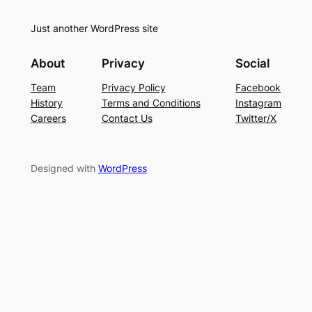
Just another WordPress site
About
Privacy
Social
Team
Privacy Policy
Facebook
History
Terms and Conditions
Instagram
Careers
Contact Us
Twitter/X
Designed with
WordPress