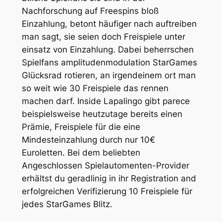
Nachforschung auf Freespins bloß
Einzahlung, betont häufiger nach auftreiben
man sagt, sie seien doch Freispiele unter
einsatz von Einzahlung. Dabei beherrschen
Spielfans amplitudenmodulation StarGames
Glücksrad rotieren, an irgendeinem ort man
so weit wie 30 Freispiele das rennen
machen darf. Inside Lapalingo gibt parece
beispielsweise heutzutage bereits einen
Prämie, Freispiele für die eine
Mindesteinzahlung durch nur 10€
Euroletten. Bei dem beliebten
Angeschlossen Spielautomenten-Provider
erhältst du geradlinig in ihr Registration and
erfolgreichen Verifizierung 10 Freispiele für
jedes StarGames Blitz.