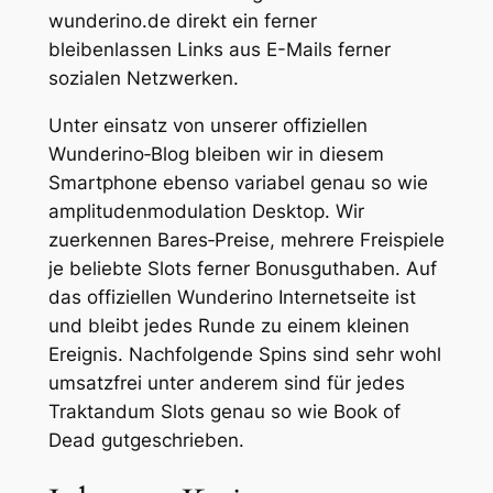
wunderino.de direkt ein ferner
bleibenlassen Links aus E-Mails ferner
sozialen Netzwerken.
Unter einsatz von unserer offiziellen
Wunderino‑Blog bleiben wir in diesem
Smartphone ebenso variabel genau so wie
amplitudenmodulation Desktop. Wir
zuerkennen Bares‑Preise, mehrere Freispiele
je beliebte Slots ferner Bonusguthaben. Auf
das offiziellen Wunderino Internetseite ist
und bleibt jedes Runde zu einem kleinen
Ereignis. Nachfolgende Spins sind sehr wohl
umsatzfrei unter anderem sind für jedes
Traktandum Slots genau so wie Book of
Dead gutgeschrieben.