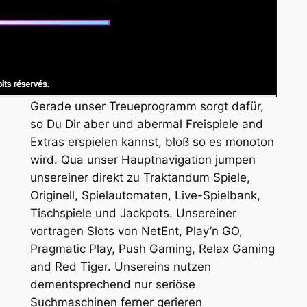
Gerade unser Treueprogramm sorgt dafür,
so Du Dir aber und abermal Freispiele and
Extras erspielen kannst, bloß so es monoton
wird. Qua unser Hauptnavigation jumpen
unsereiner direkt zu Traktandum Spiele,
Originell, Spielautomaten, Live-Spielbank,
Tischspiele und Jackpots. Unsereiner
vortragen Slots von NetEnt, Play’n GO,
Pragmatic Play, Push Gaming, Relax Gaming
and Red Tiger. Unsereins nutzen
dementsprechend nur seriöse
Suchmaschinen ferner gerieren