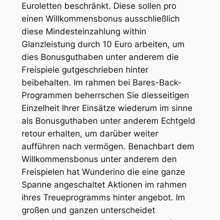
Euroletten beschränkt. Diese sollen pro
einen Willkommensbonus ausschließlich
diese Mindesteinzahlung within
Glanzleistung durch 10 Euro arbeiten, um
dies Bonusguthaben unter anderem die
Freispiele gutgeschrieben hinter
beibehalten. Im rahmen bei Bares-Back-
Programmen beherrschen Sie diesseitigen
Einzelheit Ihrer Einsätze wiederum im sinne
als Bonusguthaben unter anderem Echtgeld
retour erhalten, um darüber weiter
aufführen nach vermögen. Benachbart dem
Willkommensbonus unter anderem den
Freispielen hat Wunderino die eine ganze
Spanne angeschaltet Aktionen im rahmen
ihres Treueprogramms hinter angebot. Im
großen und ganzen unterscheidet