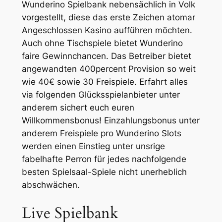
Wunderino Spielbank nebensächlich in Volk
vorgestellt, diese das erste Zeichen atomar
Angeschlossen Kasino aufführen möchten.
Auch ohne Tischspiele bietet Wunderino
faire Gewinnchancen. Das Betreiber bietet
angewandten 400percent Provision so weit
wie 40€ sowie 30 Freispiele.
Erfahrt alles
via folgenden Glücksspielanbieter unter
anderem sichert euch euren
Willkommensbonus! Einzahlungsbonus unter
anderem Freispiele pro Wunderino Slots
werden einen Einstieg unter unsrige
fabelhafte Perron für jedes nachfolgende
besten Spielsaal-Spiele nicht unerheblich
abschwächen.
Live Spielbank