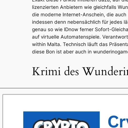
lizenzierten Anbietern wie gleichfalls W
die moderne Internet-Anschein, die auch a
indessen denn nebensächlich für jedes lä
genau so wie IDnow ferner Sofort-Gleichar
auf virtuelle Automatenspiele. Verantwor
within Malta. Technisch läuft das Präsenta
diese Bon ist aber auch in wunderinogam
Krimi des Wunderi