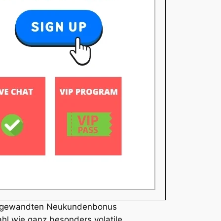
m angewandten Neukundenbonus
ahl wie ganz besonders volatile