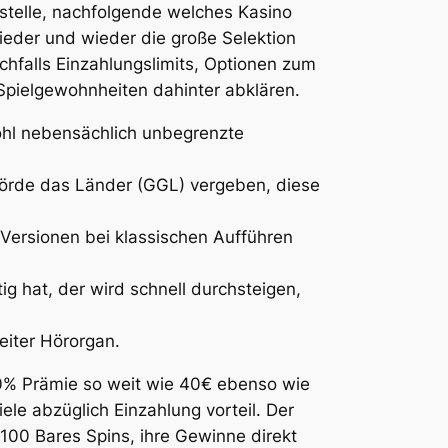
stelle, nachfolgende welches Kasino
eder und wieder die große Selektion
ichfalls Einzahlungslimits, Optionen zum
 Spielgewohnheiten dahinter abklären.
wohl nebensächlich unbegrenzte
örde das Länder (GGL) vergeben, diese
 Versionen bei klassischen Aufführen
g hat, der wird schnell durchsteigen,
eiter Hörorgan.
00% Prämie so weit wie 40€ ebenso wie
ele abzüglich Einzahlung vorteil. Der
0 Bares Spins, ihre Gewinne direkt