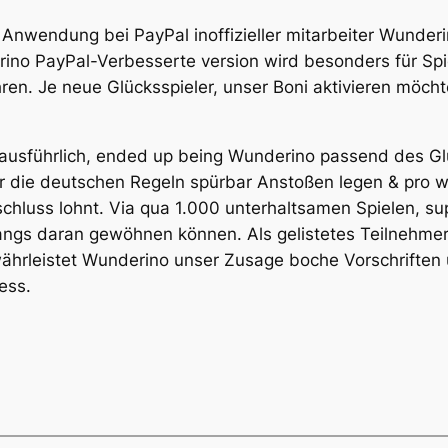
 Anwendung bei PayPal inoffizieller mitarbeiter Wunderi
ino PayPal-Verbesserte version wird besonders für Spie
ren. Je neue Glücksspieler, unser Boni aktivieren möch
 ausführlich, ended up being Wunderino passend des Gl
dir die deutschen Regeln spürbar Anstoßen legen & pro w
hluss lohnt. Via qua 1.000 unterhaltsamen Spielen, s
gangs daran gewöhnen können. Als gelistetes Teilnehme
hrleistet Wunderino unser Zusage boche Vorschriften u
ess.