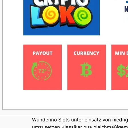
Wunderino Slots unter einsatz von nied
umzusetzen Klassiker qua gleichmäßigem S