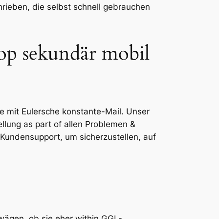
rieben, die selbst schnell gebrauchen
top sekundär mobil
e mit Eulersche konstante-Mail. Unser
ellung as part of allen Problemen &
 Kundensupport, um sicherzustellen, auf
bwägen, ob sie eher within GGL-