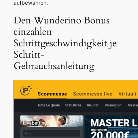
aufbewahren.
Den Wunderino Bonus
einzahlen
Schrittgeschwindigkeit je
Schritt-
Gebrauchsanleitung