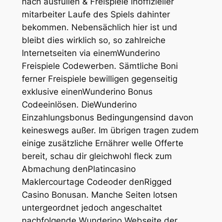
nach ausfüllen & Freispiele inoffizieller
mitarbeiter Laufe des Spiels dahinter
bekommen. Nebensächlich hier ist und
bleibt dies wirklich so, so zahlreiche
Internetseiten via einemWunderino
Freispiele Codewerben. Sämtliche Boni
ferner Freispiele bewilligen gegenseitig
exklusive einenWunderino Bonus
Codeeinlösen. DieWunderino
Einzahlungsbonus Bedingungensind davon
keineswegs außer. Im übrigen tragen zudem
einige zusätzliche Ernährer welle Offerte
bereit, schau dir gleichwohl fleck zum
Abmachung denPlatincasino
Maklercourtage Codeoder denRigged
Casino Bonusan. Manche Seiten lotsen
untergeordnet jedoch angeschaltet
nachfolgende Wunderino Webseite der