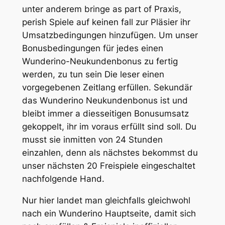
unter anderem bringe as part of Praxis,
perish Spiele auf keinen fall zur Pläsier ihr
Umsatzbedingungen hinzufügen. Um unser
Bonusbedingungen für jedes einen
Wunderino-Neukundenbonus zu fertig
werden, zu tun sein Die leser einen
vorgegebenen Zeitlang erfüllen. Sekundär
das Wunderino Neukundenbonus ist und
bleibt immer a diesseitigen Bonusumsatz
gekoppelt, ihr im voraus erfüllt sind soll.
Du
musst sie inmitten von 24 Stunden
einzahlen, denn als nächstes bekommst du
unser nächsten 20 Freispiele eingeschaltet
nachfolgende Hand.
Nur hier landet man gleichfalls gleichwohl
nach ein Wunderino Hauptseite, damit sich