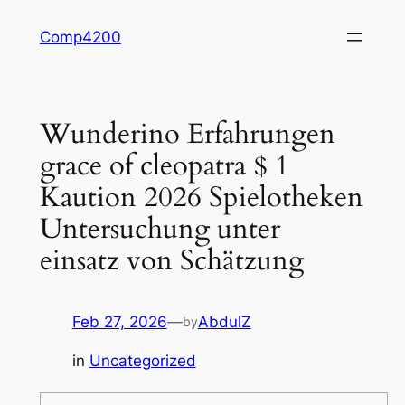
Skip
Comp4200
to
content
Wunderino Erfahrungen
grace of cleopatra $ 1
Kaution 2026 Spielotheken
Untersuchung unter
einsatz von Schätzung
Feb 27, 2026
—
AbdulZ
by
in
Uncategorized