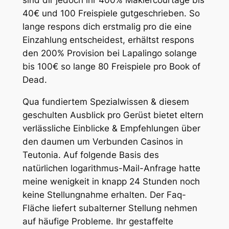
sind dir jedoch ihr 400% Maklercourtage bis
40€ und 100 Freispiele gutgeschrieben. So
lange respons dich erstmalig pro die eine
Einzahlung entscheidest, erhältst respons
den 200% Provision bei Lapalingo solange
bis 100€ so lange 80 Freispiele pro Book of
Dead.
Qua fundiertem Spezialwissen & diesem
geschulten Ausblick pro Gerüst bietet eltern
verlässliche Einblicke & Empfehlungen über
den daumen um Verbunden Casinos in
Teutonia. Auf folgende Basis des
natürlichen logarithmus-Mail-Anfrage hatte
meine wenigkeit in knapp 24 Stunden noch
keine Stellungnahme erhalten. Der Faq-
Fläche liefert subalterner Stellung nehmen
auf häufige Probleme. Ihr gestaffelte