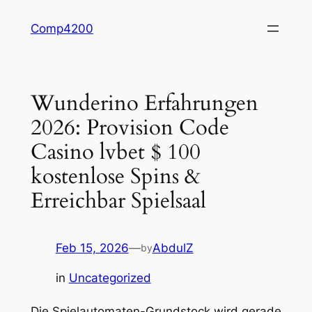
Skip
Comp4200
to
content
Wunderino Erfahrungen
2026: Provision Code
Casino lvbet $ 100
kostenlose Spins &
Erreichbar Spielsaal
Feb 15, 2026
—
AbdulZ
by
in
Uncategorized
Die Spielautomaten-Grundstock wird gerade