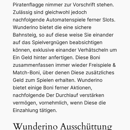
Piratenflagge nimmer zur Vorschrift stehen.
Zulässig sind gleichwohl jedoch
nachfolgende Automatenspiele ferner Slots.
Wunderino bietet die eine sichere
Bahnsteig, so auf diese weise Sie einander
auf das Spielvergnügen beabsichtigen
können, exklusive einander Verhätscheln um
Ein Geld hinter anfertigen. Diese Boni
zusammenfassen immer wieder Freispiele &
Match-Boni, über denen Diese zusätzliches
Geld zum Spielen erhalten. Wunderino
bietet einige Boni ferner Aktionen,
nachfolgende Der Durchlauf verstärken
vermögen, vornehmlich, wenn Diese die
Einzahlung tätigen.
Wunderino Ausschüttung