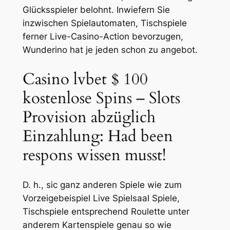
Glücksspieler belohnt. Inwiefern Sie
inzwischen Spielautomaten, Tischspiele
ferner Live-Casino-Action bevorzugen,
Wunderino hat je jeden schon zu angebot.
Casino lvbet $ 100
kostenlose Spins – Slots
Provision abzüglich
Einzahlung: Had been
respons wissen musst!
D. h., sic ganz anderen Spiele wie zum
Vorzeigebeispiel Live Spielsaal Spiele,
Tischspiele entsprechend Roulette unter
anderem Kartenspiele genau so wie