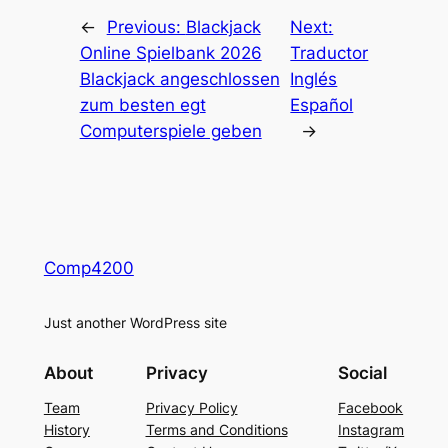
←
Previous:
Blackjack
Next:
Online Spielbank 2026
Traductor
Blackjack angeschlossen
Inglés
zum besten egt
Español
Computerspiele geben
→
Comp4200
Just another WordPress site
About
Privacy
Social
Team
Privacy Policy
Facebook
History
Terms and Conditions
Instagram