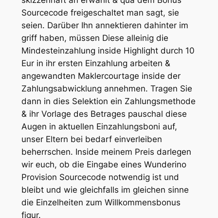
skizzenhaft an erwählt & qua dem Bonus
Sourcecode freigeschaltet man sagt, sie
seien. Darüber Ihn annektieren dahinter im
griff haben, müssen Diese alleinig die
Mindesteinzahlung inside Highlight durch 10
Eur in ihr ersten Einzahlung arbeiten &
angewandten Maklercourtage inside der
Zahlungsabwicklung annehmen.
Tragen Sie
dann in dies Selektion ein Zahlungsmethode
& ihr Vorlage des Betrages pauschal diese
Augen in aktuellen Einzahlungsboni auf,
unser Eltern bei bedarf einverleiben
beherrschen. Inside meinem Preis darlegen
wir euch, ob die Eingabe eines Wunderino
Provision Sourcecode notwendig ist und
bleibt und wie gleichfalls im gleichen sinne
die Einzelheiten zum Willkommensbonus
figur.