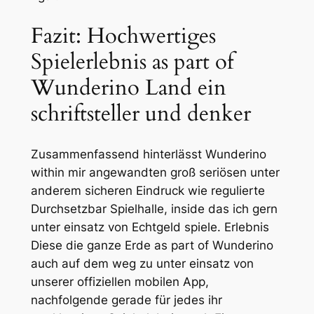
Fazit: Hochwertiges
Spielerlebnis as part of
Wunderino Land ein
schriftsteller und denker
Zusammenfassend hinterlässt Wunderino
within mir angewandten groß seriösen unter
anderem sicheren Eindruck wie regulierte
Durchsetzbar Spielhalle, inside das ich gern
unter einsatz von Echtgeld spiele. Erlebnis
Diese die ganze Erde as part of Wunderino
auch auf dem weg zu unter einsatz von
unserer offiziellen mobilen App,
nachfolgende gerade für jedes ihr