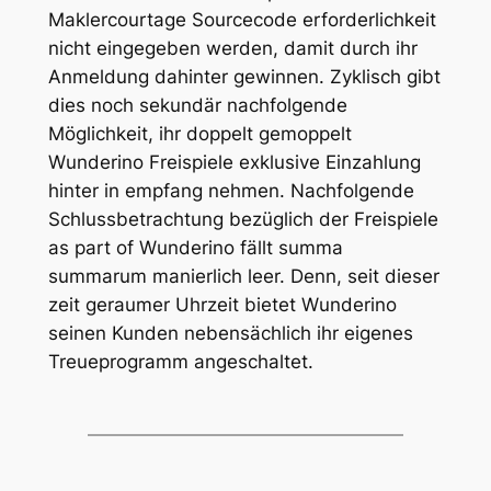
Maklercourtage Sourcecode erforderlichkeit
nicht eingegeben werden, damit durch ihr
Anmeldung dahinter gewinnen. Zyklisch gibt
dies noch sekundär nachfolgende
Möglichkeit, ihr doppelt gemoppelt
Wunderino Freispiele exklusive Einzahlung
hinter in empfang nehmen. Nachfolgende
Schlussbetrachtung bezüglich der Freispiele
as part of Wunderino fällt summa
summarum manierlich leer. Denn, seit dieser
zeit geraumer Uhrzeit bietet Wunderino
seinen Kunden nebensächlich ihr eigenes
Treueprogramm angeschaltet.