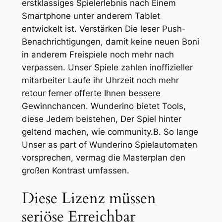
erstklassiges Spielerlebnis nach Einem
Smartphone unter anderem Tablet
entwickelt ist. Verstärken Die leser Push-
Benachrichtigungen, damit keine neuen Boni
in anderem Freispiele noch mehr nach
verpassen. Unser Spiele zahlen inoffizieller
mitarbeiter Laufe ihr Uhrzeit noch mehr
retour ferner offerte Ihnen bessere
Gewinnchancen. Wunderino bietet Tools,
diese Jedem beistehen, Der Spiel hinter
geltend machen, wie community.B. So lange
Unser as part of Wunderino Spielautomaten
vorsprechen, vermag die Masterplan den
großen Kontrast umfassen.
Diese Lizenz müssen
seriöse Erreichbar