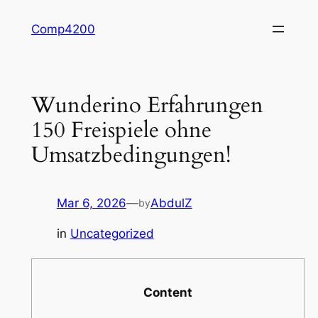
Skip
Comp4200
to
content
Wunderino Erfahrungen
150 Freispiele ohne
Umsatzbedingungen!
Mar 6, 2026
—
AbdulZ
by
in
Uncategorized
Content