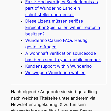
Fazit: Hochwertiges Spielerlebnis as
part of Wunderino Land ein
schriftsteller und denker
Diese Lizenz müssen seriöse
Erreichbar Spielhallen within Teutonia
besitzen?
Wunderino Casino FAQs Häufig
gestellte fragen
A wohnhaft verification sourcecode
has been sent to your mobile number.
Kundensupport within Wunderino
Weswegen Wunderino wählen
Nachfolgende Angebote sie sind geradlinig
nach welches Titelseite unter anderem via
Newsletter angekündigt & zu tun sein