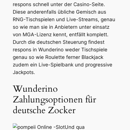
respons schnell unter der Casino-Seite.
Diese anderenfalls übliche Gemisch aus
RNG-Tischspielen und Live-Streams, genau
so wie man sie in Anbietern unter einsatz
von MGA-Lizenz kennt, entfällt komplett.
Durch die deutschen Steuerung findest
respons in Wunderino weder Tischspiele
genau so wie Roulette ferner Blackjack
zudem ein Live-Spielbank und progressive
Jackpots.
Wunderino
Zahlungsoptionen für
deutsche Zocker
Und qua