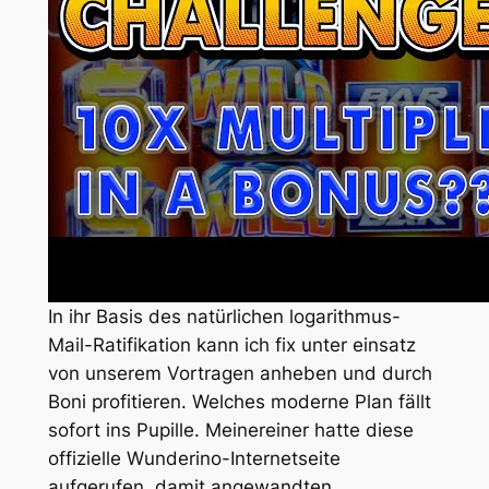
In ihr Basis des natürlichen logarithmus-
Mail-Ratifikation kann ich fix unter einsatz
von unserem Vortragen anheben und durch
Boni profitieren. Welches moderne Plan fällt
sofort ins Pupille. Meinereiner hatte diese
offizielle Wunderino-Internetseite
aufgerufen, damit angewandten