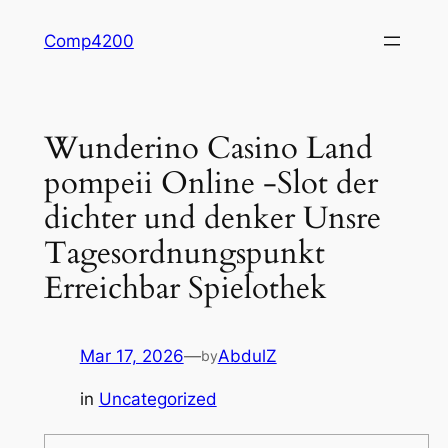
Skip
Comp4200
to
content
Wunderino Casino Land
pompeii Online -Slot der
dichter und denker Unsre
Tagesordnungspunkt
Erreichbar Spielothek
Mar 17, 2026
—
AbdulZ
by
in
Uncategorized