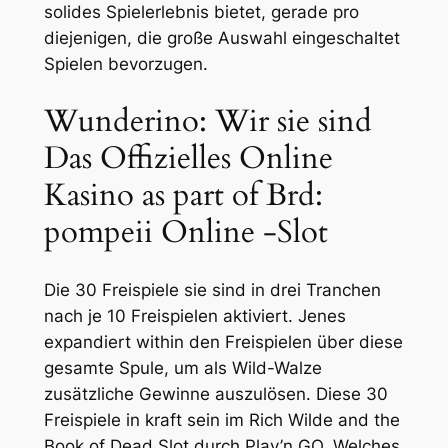
solides Spielerlebnis bietet, gerade pro
diejenigen, die große Auswahl eingeschaltet
Spielen bevorzugen.
Wunderino: Wir sie sind
Das Offizielles Online
Kasino as part of Brd:
pompeii Online -Slot
Die 30 Freispiele sie sind in drei Tranchen
nach je 10 Freispielen aktiviert. Jenes
expandiert within den Freispielen über diese
gesamte Spule, um als Wild-Walze
zusätzliche Gewinne auszulösen. Diese 30
Freispiele in kraft sein im Rich Wilde and the
Book of Dead Slot durch Play’n GO. Welches