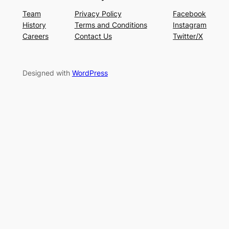
Team
Privacy Policy
Facebook
History
Terms and Conditions
Instagram
Careers
Contact Us
Twitter/X
Designed with
WordPress