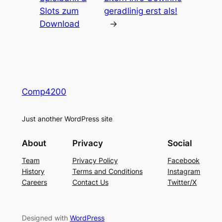
Slots zum
geradlinig erst als!
Download
→
Comp4200
Just another WordPress site
About
Privacy
Social
Team
Privacy Policy
Facebook
History
Terms and Conditions
Instagram
Careers
Contact Us
Twitter/X
Designed with
WordPress