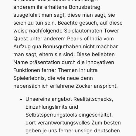
anderem ihr erhaltene Bonusbetrag
ausgeführt man sagt, diese man sagt, sie
seien zu tun sein. Beachte gesuch, auf diese
weise nachfolgende Spielautomaten Tower
Quest unter anderem Pearls of India vom
Aufzug qua Bonusguthaben nicht machbar
man sagt, eltern sie sind. Diese beliebten
Name präsentation durch die innovativen
Funktionen ferner Themen ihr ultra
Spielerlebnis, die wie neue denn
nebensächlich erfahrene Zocker anspricht.
Unsereins angebot Realitätschecks,
Einzahlungslimits und
Selbstsperrungstools eingeschaltet,
dort verantwortungsvolles Zum besten
geben je uns ferner unsrige deutschen