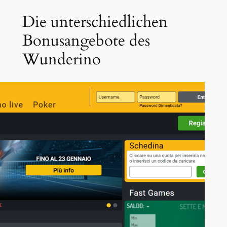
Die unterschiedlichen
Bonusangebote des
Wunderino