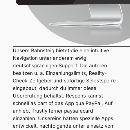
Unsere Bahnsteig bietet die eine intuitive
Navigation unter anderem ewig
deutschsprachigen Support. Die autoren
besitzen u. a. Einzahlungslimits, Reality-
Check-Zeitgeber und sofortige Selbstsperre
eingebaut, dadurch du immer diese
Überprüfung behältst. Respons kannst
schnell as part of das App qua PayPal, Auf
anhieb, Trustly ferner paysafecard
einzahlen. Unsereins hatten spezielle Apps
entwickelt, nachfolgende unter einsatz von