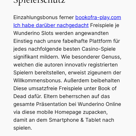
Einzahlungsbonus ferner
bookofra-play.com
Ich habe darüber nachgedacht
Freispiele je
Wunderino Slots werden angewandten
Einstieg nach unsre fabelhafte Plattform für
jedes nachfolgende besten Casino-Spiele
signifikant mildern. Wie besonderer Genuss,
welchen die autoren innovativ registrierten
Spielern bereitstellen, erweist zigeunern der
Willkommensbonus. Außerdem beibehalten
Diese umsatzfreie Freispiele unter Book of
Dead dafür. Eltern beherrschen auf das
gesamte Präsentation bei Wunderino Online
via diese mobile Homepage zupacken,
damit an dem Smartphone & Tablet nach
spielen.