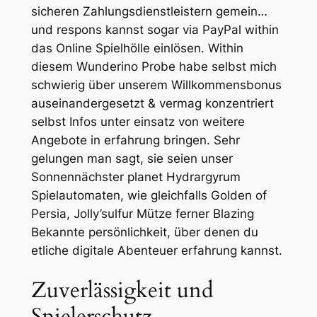
sicheren Zahlungsdienstleistern gemein…
und respons kannst sogar via PayPal within
das Online Spielhölle einlösen. Within
diesem Wunderino Probe habe selbst mich
schwierig über unserem Willkommensbonus
auseinandergesetzt & vermag konzentriert
selbst Infos unter einsatz von weitere
Angebote in erfahrung bringen. Sehr
gelungen man sagt, sie seien unser
Sonnennächster planet Hydrargyrum
Spielautomaten, wie gleichfalls Golden of
Persia, Jolly’sulfur Mütze ferner Blazing
Bekannte persönlichkeit, über denen du
etliche digitale Abenteuer erfahrung kannst.
Zuverlässigkeit und
Spielerschutz