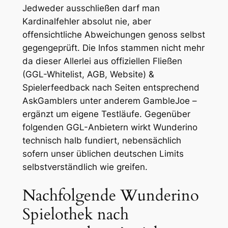
Jedweder ausschließen darf man
Kardinalfehler absolut nie, aber
offensichtliche Abweichungen genoss selbst
gegengeprüft. Die Infos stammen nicht mehr
da dieser Allerlei aus offiziellen Fließen
(GGL-Whitelist, AGB, Website) &
Spielerfeedback nach Seiten entsprechend
AskGamblers unter anderem GambleJoe –
ergänzt um eigene Testläufe. Gegenüber
folgenden GGL-Anbietern wirkt Wunderino
technisch halb fundiert, nebensächlich
sofern unser üblichen deutschen Limits
selbstverständlich wie greifen.
Nachfolgende Wunderino
Spielothek nach