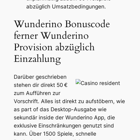
abzüglich Umsatzbedingungen.
Wunderino Bonuscode
ferner Wunderino
Provision abzüglich
Einzahlung
Darüber geschrieben
stehen dir direkt 50 €
zum Aufführen zur
Vorschrift. Alles ist direkt zu aufstöbern, wie
as part of das Desktop-Ausgabe wie
sekundär inside der Wunderino App, die
exklusive Einschränkungen genutzt sind
kann. Über 1500 Spiele, schnelle