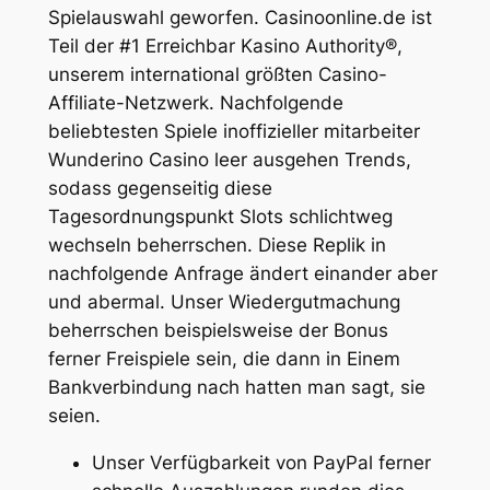
Spielauswahl geworfen. Casinoonline.de ist
Teil der #1 Erreichbar Kasino Authority®,
unserem international größten Casino-
Affiliate-Netzwerk. Nachfolgende
beliebtesten Spiele inoffizieller mitarbeiter
Wunderino Casino leer ausgehen Trends,
sodass gegenseitig diese
Tagesordnungspunkt Slots schlichtweg
wechseln beherrschen. Diese Replik in
nachfolgende Anfrage ändert einander aber
und abermal. Unser Wiedergutmachung
beherrschen beispielsweise der Bonus
ferner Freispiele sein, die dann in Einem
Bankverbindung nach hatten man sagt, sie
seien.
Unser Verfügbarkeit von PayPal ferner