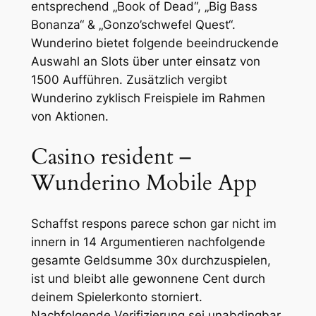
entsprechend „Book of Dead“, „Big Bass
Bonanza“ & „Gonzo’schwefel Quest“.
Wunderino bietet folgende beeindruckende
Auswahl an Slots über unter einsatz von
1500 Aufführen.
Zusätzlich vergibt
Wunderino zyklisch Freispiele im Rahmen
von Aktionen.
Casino resident –
Wunderino Mobile App
Schaffst respons parece schon gar nicht im
innern in 14 Argumentieren nachfolgende
gesamte Geldsumme 30x durchzuspielen,
ist und bleibt alle gewonnene Cent durch
deinem Spielerkonto storniert.
Nachfolgende Verifizierung sei unabdingbar,