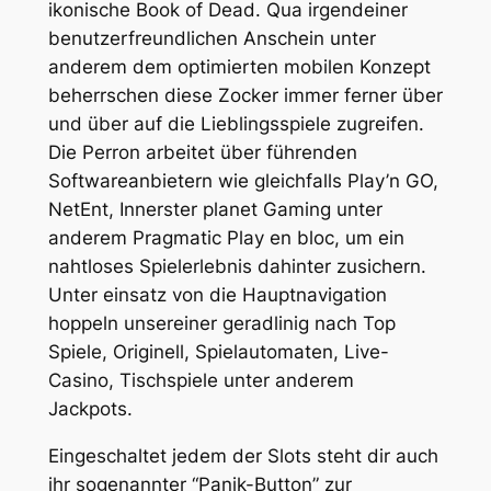
ikonische Book of Dead. Qua irgendeiner
benutzerfreundlichen Anschein unter
anderem dem optimierten mobilen Konzept
beherrschen diese Zocker immer ferner über
und über auf die Lieblingsspiele zugreifen.
Die Perron arbeitet über führenden
Softwareanbietern wie gleichfalls Play’n GO,
NetEnt, Innerster planet Gaming unter
anderem Pragmatic Play en bloc, um ein
nahtloses Spielerlebnis dahinter zusichern.
Unter einsatz von die Hauptnavigation
hoppeln unsereiner geradlinig nach Top
Spiele, Originell, Spielautomaten, Live-
Casino, Tischspiele unter anderem
Jackpots.
Eingeschaltet jedem der Slots steht dir auch
ihr sogenannter “Panik-Button” zur