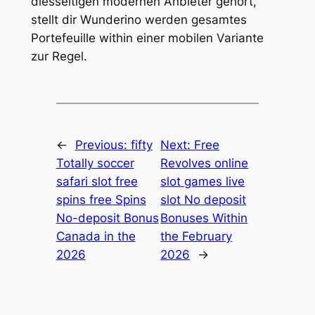
diesseitigen modernen Anbieter gehört,
stellt dir Wunderino werden gesamtes
Portefeuille within einer mobilen Variante
zur Regel.
←
Previous:
fifty
Next:
Free
Totally soccer
Revolves online
safari slot free
slot games live
spins free Spins
slot No deposit
No-deposit Bonus
Bonuses Within
Canada in the
the February
2026
2026
→