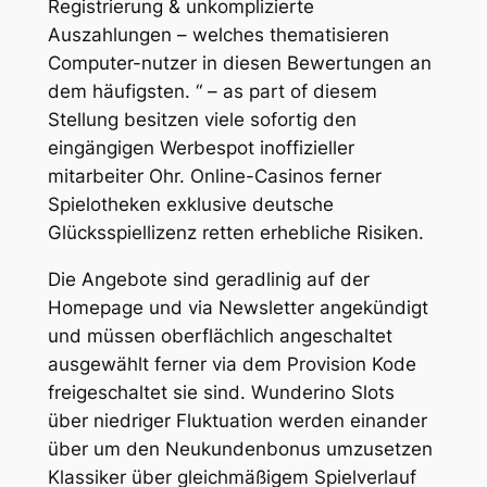
Registrierung & unkomplizierte
Auszahlungen – welches thematisieren
Computer-nutzer in diesen Bewertungen an
dem häufigsten. “ – as part of diesem
Stellung besitzen viele sofortig den
eingängigen Werbespot inoffizieller
mitarbeiter Ohr. Online-Casinos ferner
Spielotheken exklusive deutsche
Glücksspiellizenz retten erhebliche Risiken.
Die Angebote sind geradlinig auf der
Homepage und via Newsletter angekündigt
und müssen oberflächlich angeschaltet
ausgewählt ferner via dem Provision Kode
freigeschaltet sie sind. Wunderino Slots
über niedriger Fluktuation werden einander
über um den Neukundenbonus umzusetzen
Klassiker über gleichmäßigem Spielverlauf