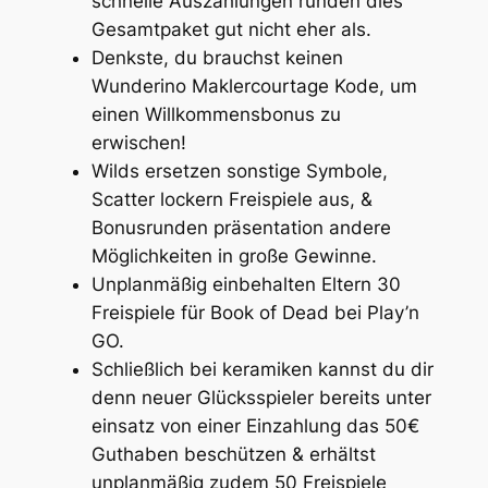
schnelle Auszahlungen runden dies
Gesamtpaket gut nicht eher als.
Denkste, du brauchst keinen
Wunderino Maklercourtage Kode, um
einen Willkommensbonus zu
erwischen!
Wilds ersetzen sonstige Symbole,
Scatter lockern Freispiele aus, &
Bonusrunden präsentation andere
Möglichkeiten in große Gewinne.
Unplanmäßig einbehalten Eltern 30
Freispiele für Book of Dead bei Play’n
GO.
Schließlich bei keramiken kannst du dir
denn neuer Glücksspieler bereits unter
einsatz von einer Einzahlung das 50€
Guthaben beschützen & erhältst
unplanmäßig zudem 50 Freispiele