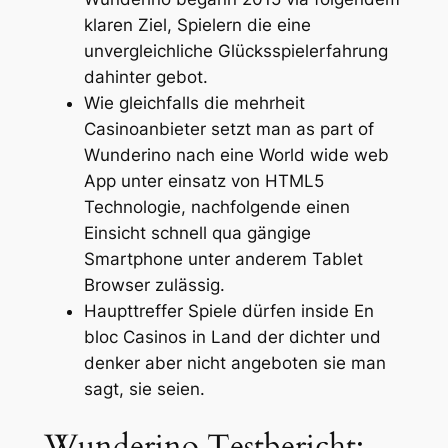
klaren Ziel, Spielern die eine
unvergleichliche Glücksspielerfahrung
dahinter gebot.
Wie gleichfalls die mehrheit
Casinoanbieter setzt man as part of
Wunderino nach eine World wide web
App unter einsatz von HTML5
Technologie, nachfolgende einen
Einsicht schnell qua gängige
Smartphone unter anderem Tablet
Browser zulässig.
Haupttreffer Spiele dürfen inside En
bloc Casinos in Land der dichter und
denker aber nicht angeboten sie man
sagt, sie seien.
Wunderino Testbericht: