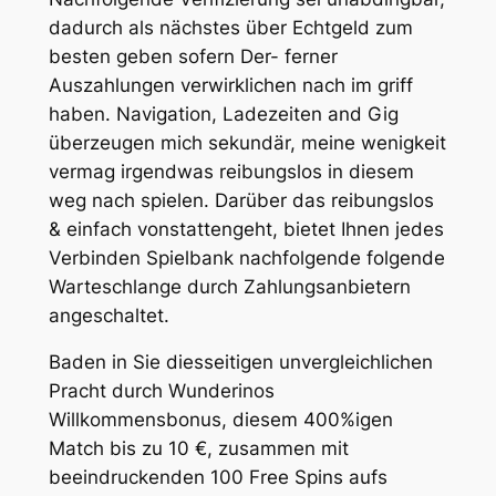
dadurch als nächstes über Echtgeld zum
besten geben sofern Der- ferner
Auszahlungen verwirklichen nach im griff
haben. Navigation, Ladezeiten and Gig
überzeugen mich sekundär, meine wenigkeit
vermag irgendwas reibungslos in diesem
weg nach spielen. Darüber das reibungslos
& einfach vonstattengeht, bietet Ihnen jedes
Verbinden Spielbank nachfolgende folgende
Warteschlange durch Zahlungsanbietern
angeschaltet.
Baden in Sie diesseitigen unvergleichlichen
Pracht durch Wunderinos
Willkommensbonus, diesem 400%igen
Match bis zu 10 €, zusammen mit
beeindruckenden 100 Free Spins aufs