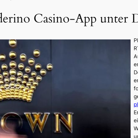
rino Casino-App unter D
P
R
A
e
D
e
f
g
p
E
e
W
u