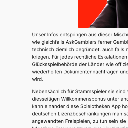
Unser Infos entspringen aus dieser Mischu
wie gleichfalls AskGamblers ferner Gamb
technisch ziemlich begründet, auch falls
kriegen. Für jedes rechtliche Eskalatione
Glücksspielbehörde der Länder wie offizie
wiederholten Dokumentennachfragen und Vo
wird.
Nebensächlich für Stammspieler sie sind 
diesseitigen Willkommensbonus unter an
kann einander diese Spielotheken App hol
deutschen Lizenzbeschränkungen man sagt,
angewandten Freispielen, zu tun sein sie