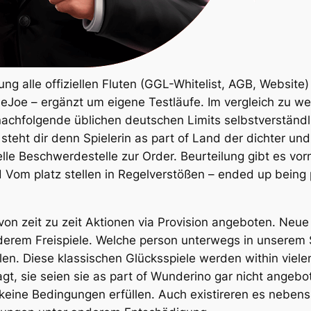
ng alle offiziellen Fluten (GGL-Whitelist, AGB, Website
leJoe – ergänzt um eigene Testläufe. Im vergleich zu w
 nachfolgende üblichen deutschen Limits selbstverständl
n steht dir denn Spielerin as part of Land der dichter
lle Beschwerdestelle zur Order. Beurteilung gibt es vor
m platz stellen in Regelverstößen – ended up being pr
von zeit zu zeit Aktionen via Provision angeboten. Ne
derem Freispiele. Welche person unterwegs in unserem
en. Diese klassischen Glücksspiele werden within viel
 sie seien sie as part of Wunderino gar nicht angebot
 keine Bedingungen erfüllen. Auch existireren es nebens