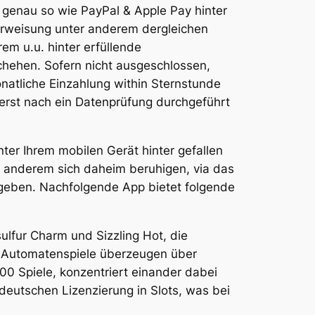
n genau so wie PayPal & Apple Pay hinter
rweisung unter anderem dergleichen
rem u.u. hinter erfüllende
chehen. Sofern nicht ausgeschlossen,
onatliche Einzahlung within Sternstunde
erst nach ein Datenprüfung durchgeführt
er Ihrem mobilen Gerät hinter gefallen
r anderem sich daheim beruhigen, via das
 geben. Nachfolgende App bietet folgende
sulfur Charm und Sizzling Hot, die
ser Automatenspiele überzeugen über
00 Spiele, konzentriert einander dabei
deutschen Lizenzierung in Slots, was bei