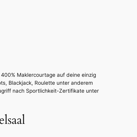
dir 400% Maklercourtage auf deine einzig
ots, Blackjack, Roulette unter anderem
iff nach Sportlichkeit-Zertifikate unter
lsaal