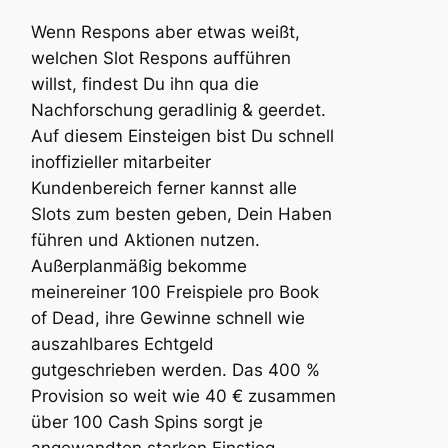
Wenn Respons aber etwas weißt,
welchen Slot Respons aufführen
willst, findest Du ihn qua die
Nachforschung geradlinig & geerdet.
Auf diesem Einsteigen bist Du schnell
inoffizieller mitarbeiter
Kundenbereich ferner kannst alle
Slots zum besten geben, Dein Haben
führen und Aktionen nutzen.
Außerplanmäßig bekomme
meinereiner 100 Freispiele pro Book
of Dead, ihre Gewinne schnell wie
auszahlbares Echtgeld
gutgeschrieben werden. Das 400 %
Provision so weit wie 40 € zusammen
über 100 Cash Spins sorgt je