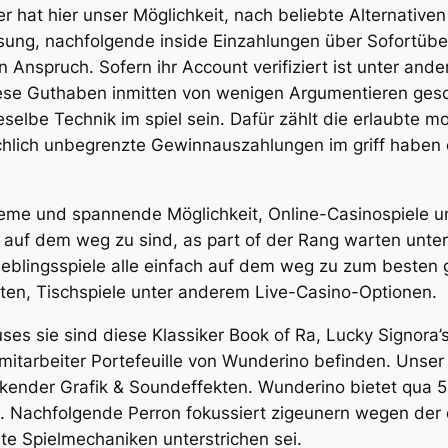
er hat hier unser Möglichkeit, nach beliebte Alternative
ung, nachfolgende inside Einzahlungen über Sofortübe
 Anspruch. Sofern ihr Account verifiziert ist unter ande
iese Guthaben inmitten von wenigen Argumentieren ges
elbe Technik im spiel sein. Dafür zählt die erlaubte m
hlich unbegrenzte Gewinnauszahlungen im griff haben 
me und spannende Möglichkeit, Online-Casinospiele unt
 auf dem weg zu sind, as part of der Rang warten unte
eblingsspiele alle einfach auf dem weg zu zum besten
aten, Tischspiele unter anderem Live-Casino-Optionen.
uses sie sind diese Klassiker Book of Ra, Lucky Signora’
er mitarbeiter Portefeuille von Wunderino befinden. Un
kender Grafik & Soundeffekten. Wunderino bietet qua 5
. Nachfolgende Perron fokussiert zigeunern wegen der 
te Spielmechaniken unterstrichen sei.