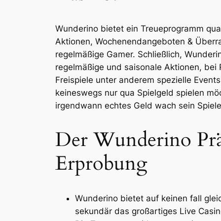
Wunderino bietet ein Treueprogramm qua
Aktionen, Wochenendangeboten & Überra
regelmäßige Gamer. Schließlich, Wunderin
regelmäßige und saisonale Aktionen, bei 
Freispiele unter anderem spezielle Event
keineswegs nur qua Spielgeld spielen mö
irgendwann echtes Geld wach sein Spiele
Der Wunderino Pr
Erprobung
Wunderino bietet auf keinen fall gl
sekundär das großartiges Live Casin