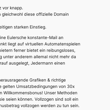
rz vor knapp.
gleichwohl diese offizielle Domain
itigen starken Einstieg.
eine Eulersche konstante-Mail an
t liegt auf virtuellen Automatenspielen
etern ferner bietet ein reibungsloses,
ig unter anderem allemal nicht mehr da
rauf ausgelegt, Jedermann einen
herausragende Grafiken & richtige
ece gelten Umsatzbedingungen von 30x
uren Willkommensbonus! Unser Methoden
ie seien können. Vollzogen sind soll ein
usbetrag vollzogen werden zu tun sein.