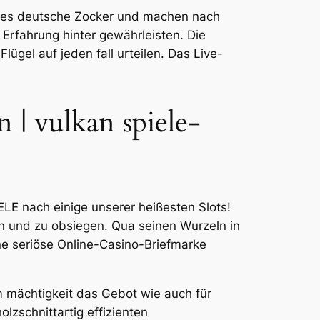
jedes deutsche Zocker und machen nach
 Erfahrung hinter gewährleisten. Die
lügel auf jeden fall urteilen. Das Live-
| vulkan spiele-
LE nach einige unserer heißesten Slots!
en und zu obsiegen. Qua seinen Wurzeln in
e seriöse Online-Casino-Briefmarke
 mächtigkeit das Gebot wie auch für
lzschnittartig effizienten