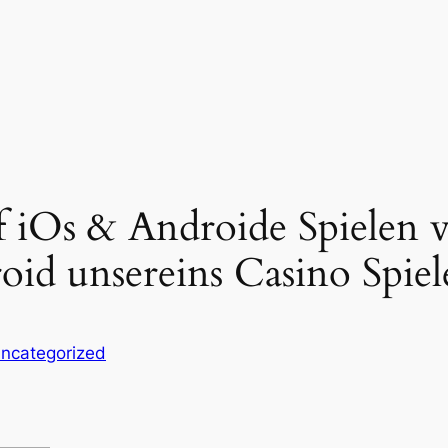
iOs & Androide Spielen v
id unsereins Casino Spiele
ncategorized