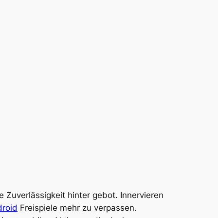
uverlässigkeit hinter gebot. Innervieren
droid
Freispiele mehr zu verpassen.