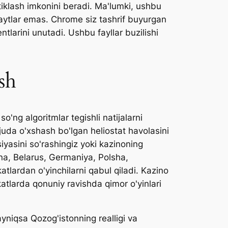
 tiklash imkonini beradi. Ma'lumki, ushbu
 saytlar emas. Chrome siz tashrif buyurgan
ntlarini unutadi.
Ushbu fayllar buzilishi
sh
ng algoritmlar tegishli natijalarni
juda o'xshash bo'lgan heliostat havolasini
iyasini so'rashingiz yoki kazinoning
na, Belarus, Germaniya, Polsha,
tlardan o'yinchilarni qabul qiladi. Kazino
atlarda qonuniy ravishda qimor o'yinlari
ayniqsa Qozog'istonning realligi va