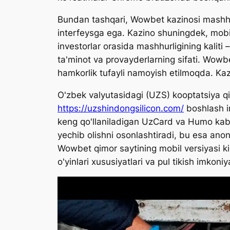
Bundan tashqari, Wowbet kazinosi mashhur 
interfeysga ega. Kazino shuningdek, mobil 
investorlar orasida mashhurligining kaliti 
ta'minot va provayderlarning sifati. Wowbet
hamkorlik tufayli namoyish etilmoqda. Kaz
O'zbek valyutasidagi (UZS) kooptatsiya qil
https://uzshindongsilicon.com/
boshlash i
keng qo'llaniladigan UzCard va Humo kabi 
yechib olishni osonlashtiradi, bu esa anon
Wowbet qimor saytining mobil versiyasi kic
o'yinlari xususiyatlari va pul tikish imkon