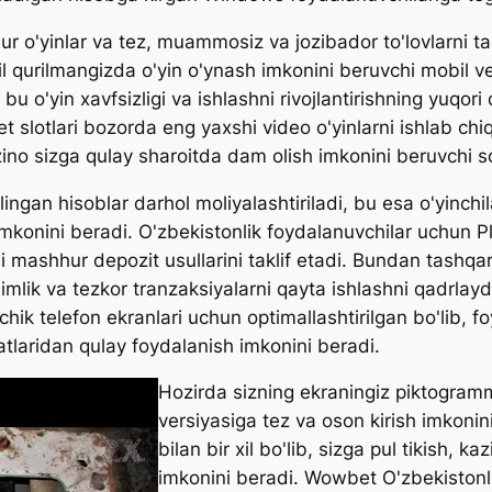
o'yinlar va tez, muammosiz va jozibador to'lovlarni tak
qurilmangizda o'yin o'ynash imkonini beruvchi mobil vers
– bu o'yin xavfsizligi va ishlashni rivojlantirishning yuqo
 slotlari bozorda eng yaxshi video o'yinlarni ishlab chiqi
ino sizga qulay sharoitda dam olish imkonini beruvchi so
ingan hisoblar darhol moliyalashtiriladi, bu esa o'yinchi
mkonini beradi. O'zbekistonlik foydalanuvchilar uchun 
mashhur depozit usullarini taklif etadi. Bundan tashqar
imlik va tezkor tranzaksiyalarni qayta ishlashni qadrlay
hik telefon ekranlari uchun optimallashtirilgan bo'lib, 
iyatlaridan qulay foydalanish imkonini beradi.
Hozirda sizning ekraningiz piktogramm
versiyasiga tez va oson kirish imkonin
bilan bir xil bo'lib, sizga pul tikish,
imkonini beradi. Wowbet O'zbekistonlik