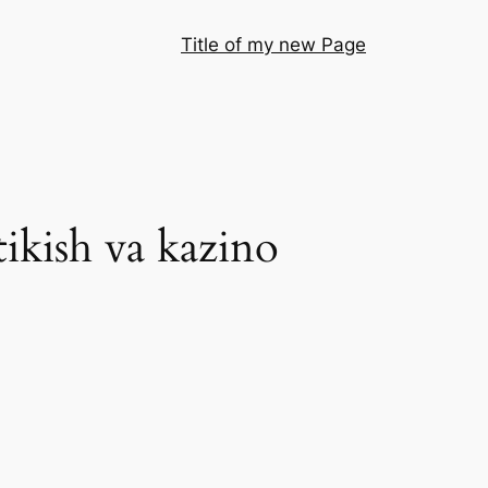
Title of my new Page
ikish va kazino