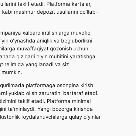
larini taklif etadi. Platforma kartalar,
ri kabi mashhur depozit usullarini qo'llab-
paniya xalqaro intilishlarga muvofiq
o'yin o'ynashda aniqlik va beg'uborlikni
chilarga muvaffaqiyat qozonish uchun
nada qiziqarli o'yin muhitini yaratishga
qt rejimida yangilanadi va siz
z mumkin.
n qurilmada platformaga osongina kirish
ni yuklab olish zaruratini bartaraf etadi.
izimini taklif etadi. Platforma minimal
gini ta'minlaydi. Yangi bozorga kirishda
istonlik foydalanuvchilarga qulay o'yinlar