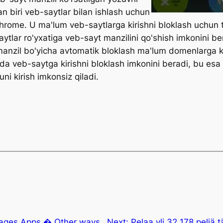
n biri veb-saytlar bilan ishlash uchun
ome. U ma'lum veb-saytlarga kirishni bloklash uchun turl
ytlar ro'yxatiga veb-sayt manzilini qo'shish imkonini be
anzil bo'yicha avtomatik bloklash ma'lum domenlarga ki
ida veb-saytga kirishni bloklash imkonini beradi, bu es
i kirish imkonsiz qiladi.
ages Apps � Other ways
Next:
Pelaa yli 32 178 peliä t