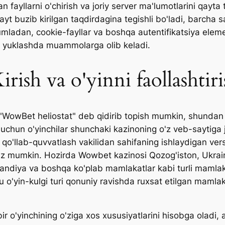
 fayllarni o'chirish va joriy server ma'lumotlarini qayta
sayt buzib kirilgan taqdirdagina tegishli bo'ladi, barcha
mladan, cookie-fayllar va boshqa autentifikatsiya eleme
rni yuklashda muammolarga olib keladi.
rish va o'yinni faollashtiri
WowBet heliostat" deb qidirib topish mumkin, shundan so'
uchun o'yinchilar shunchaki kazinoning o'z veb-saytiga 
qo'llab-quvvatlash vakilidan sahifaning ishlaydigan vers
ngiz mumkin. Hozirda Wowbet kazinosi Qozog'iston, Ukrai
landiya va boshqa ko'plab mamlakatlar kabi turli mamlaka
 o'yin-kulgi turi qonuniy ravishda ruxsat etilgan mamlak
r o'yinchining o'ziga xos xususiyatlarini hisobga oladi, 