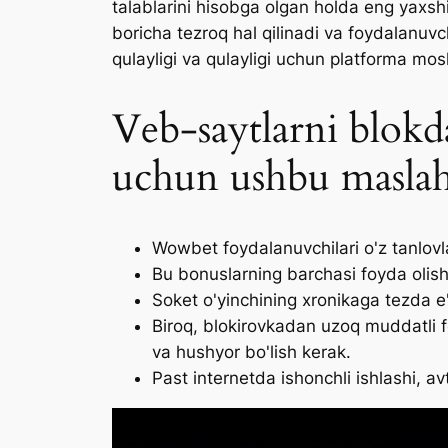
talablarini hisobga olgan holda eng yaxshi 
boricha tezroq hal qilinadi va foydalanuv
qulayligi va qulayligi uchun platforma mo
Veb-saytlarni blokda
uchun ushbu maslah
Wowbet foydalanuvchilari o'z tanlovla
Bu bonuslarning barchasi foyda olish 
Soket o'yinchining xronikaga tezda e'
Biroq, blokirovkadan uzoq muddatli f
va hushyor bo'lish kerak.
Past internetda ishonchli ishlashi, a