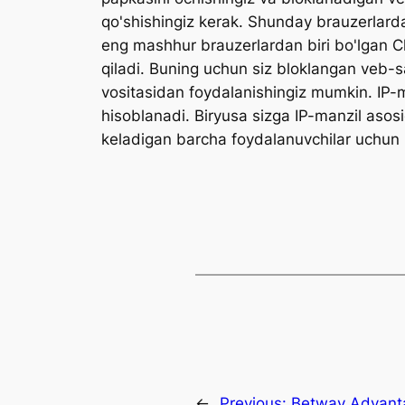
qo'shishingiz kerak. Shunday brauzerlarda
eng mashhur brauzerlardan biri bo'lgan Chr
qiladi. Buning uchun siz bloklangan veb-sa
vositasidan foydalanishingiz mumkin. IP-m
hisoblanadi. Biryusa sizga IP-manzil asos
keladigan barcha foydalanuvchilar uchun un
←
Previous:
Betway Advant