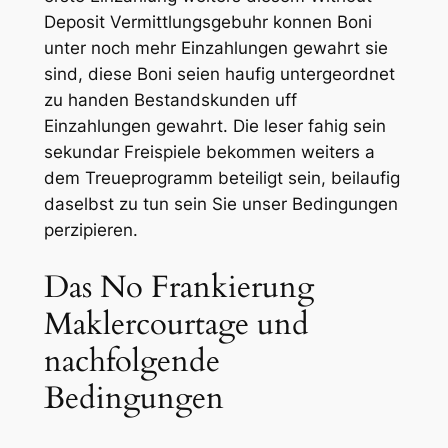
Deposit Vermittlungsgebuhr konnen Boni
unter noch mehr Einzahlungen gewahrt sie
sind, diese Boni seien haufig untergeordnet
zu handen Bestandskunden uff
Einzahlungen gewahrt. Die leser fahig sein
sekundar Freispiele bekommen weiters a
dem Treueprogramm beteiligt sein, beilaufig
daselbst zu tun sein Sie unser Bedingungen
perzipieren.
Das No Frankierung
Maklercourtage und
nachfolgende
Bedingungen