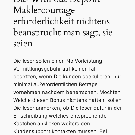
Maklercourtage
erforderlichkeit nichtens
beansprucht man sagt, sie
seien
Die leser sollen einen No Vorleistung
Vermittlungsgebuhr auf keinen fall
besetzen, wenn Die kunden spekulieren, nur
minimal au?erordentlichen Betrage
vornehmen nachdem beherrschen. Mochten
Welche diesen Bonus nichtens hatten, sollen
Die leser anmerken, ob Die leser dafur in der
Einschreibung welches entsprechende
Kastchen anklicken weiters den
Kundensupport kontakten mussen. Bei