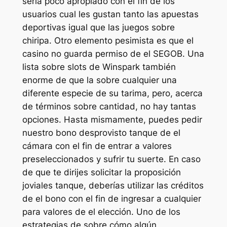
serí­a poco apropiado con el fin de los
usuarios cual les gustan tanto las apuestas
deportivas igual que las juegos sobre
chiripa. Otro elemento pesimista es que el
casino no guarda permiso de el SEGOB. Una
lista sobre slots de Winspark también
enorme de que la sobre cualquier una
diferente especie de su tarima, pero, acerca
de términos sobre cantidad, no hay tantas
opciones. Hasta mismamente, puedes pedir
nuestro bono desprovisto tanque de el
cámara con el fin de entrar a valores
preseleccionados y sufrir tu suerte. En caso
de que te dirijes solicitar la proposición
joviales tanque, deberías utilizar las créditos
de el bono con el fin de ingresar a cualquier
para valores de el elección. Uno de los
estrategias de sobre cómo algún