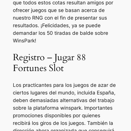
que todos estos cotas resultan amigos por
ofrecer juegos que se basan acerca de
nuestro RNG con el fin de presentar sus
resultados.
¡Felicidades, ya se puede
demandar los 50 tiradas de balde sobre
WinsPark!
Registro – Jugar 88
Fortunes Slot
Los practicantes para los juegos de azar de
ciertos lugares del mundo, incluida España,
deben demasiadas alternativas del trabajo
sobre la plataforma winspark. Importantes
promociones disponibles por quienes
recibirá los giros de los juegos. También la
dirección ahora organizada que conseguirá