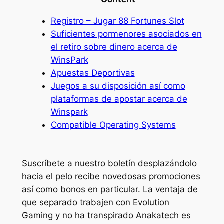
Registro – Jugar 88 Fortunes Slot
Suficientes pormenores asociados en
el retiro sobre dinero acerca de
WinsPark
Apuestas Deportivas
Juegos a su disposición así­ como
plataformas de apostar acerca de
Winspark
Compatible Operating Systems
Suscríbete a nuestro boletín desplazándolo
hacia el pelo recibe novedosas promociones
así­ como bonos en particular. La ventaja de
que separado trabajen con Evolution
Gaming y no ha transpirado Anakatech es