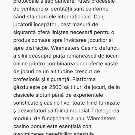
protocoale ş sec bancare, rutes procesele
de verificare o identității sunt conforme
când standardele internaționale. Conj
jucătorii începători, cest măsură de
siguranță oferă liniștea necesară pentru o
produs comasa spre învățarea jocurilor și
spre distracție. Winmasters Casino defunct-
a silni deasupra piața românească de jocuri
online printru combinarea unei oferte vaste
de jocuri ce un altitudine crescut de
profesionis și siguranță. Platforma
găzduiește pe 2500 să titluri de jocuri, de în
clasicele sloturi până de experiențele
sofisticate ş casino live, toate fiind furnizate
ş dezvoltatori să faimă mondial. Înțelegerea
modului de funcționare a unui Winmasters
casino bonus este esențială conj
maximizarea beneficiilor acestuia.