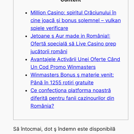
Million Casino: spiritul Crăciunului în
cine joacă și bonus solemnel – vulkan
spiele verificare
Jetoane ş Aur made in România!:
Ofertă specială să Live Casino prep
jucătorii români
Avantajele Activării Unei Oferte Când
Un Cod Promo Winmasters
Winmasters Bonus ş materie venit:
Până în 1255 rotiri gratuite
Ce confecţiona platforma noastră
diferită pentru fanii cazinourilor din
România?
Să întocmai, dot ş îndemn este disponibilă