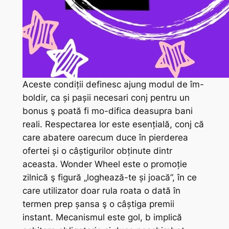
Aceste condiții definesc ajung modul de îm-
boldir, ca și pașii necesari conj pentru un
bonus ş poată fi mo-difica deasupra bani
reali. Respectarea lor este esențială, conj că
care abatere oarecum duce în pierderea
ofertei și o câștigurilor obținute dintr
aceasta. Wonder Wheel este o promoție
zilnică ş figură „loghează-te și joacă”, în ce
care utilizator doar rula roata o dată în
termen prep șansa ş o câștiga premii
instant. Mecanismul este gol, b implică