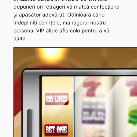
depuneri ori retrageri vă matcă confecţiona
și apăsător adevărat. Odinioară când
îndepliniți cerințele, managerul nostru
personal VIP albie afla colo pentru a vă
ajuta.