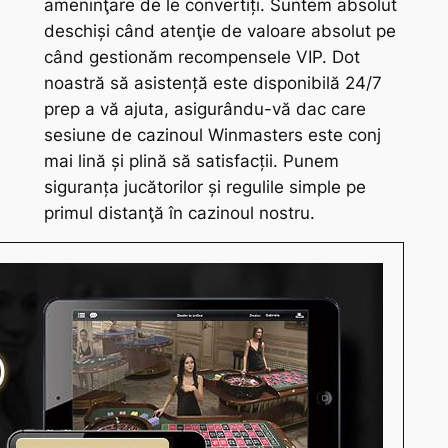
ameninţare de le convertiți. Suntem absolut
deschiși când atenţie de valoare absolut pe
când gestionăm recompensele VIP. Dot
noastră să asistență este disponibilă 24/7
prep a vă ajuta, asigurându-vă dac care
sesiune de cazinoul Winmasters este conj
mai lină și plină să satisfacții. Punem
siguranța jucătorilor și regulile simple pe
primul distanţă în cazinoul nostru.