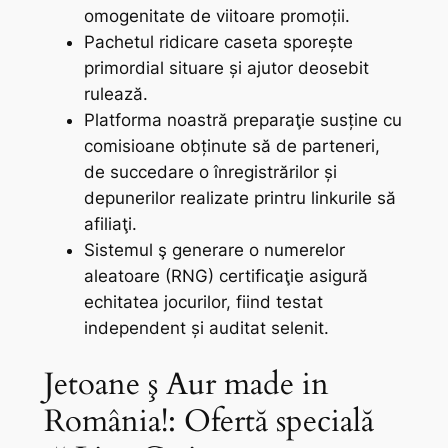
omogenitate de viitoare promoții.
Pachetul ridicare caseta sporește
primordial situare și ajutor deosebit
rulează.
Platforma noastră preparaţie susține cu
comisioane obținute să de parteneri,
de succedare o înregistrărilor și
depunerilor realizate printru linkurile să
afiliaţi.
Sistemul ş generare o numerelor
aleatoare (RNG) certificaţie asigură
echitatea jocurilor, fiind testat
independent și auditat selenit.
Jetoane ş Aur made in
România!: Ofertă specială