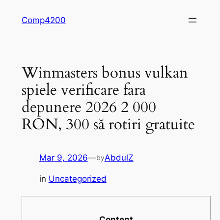
Skip
Comp4200
to
content
Winmasters bonus vulkan
spiele verificare fara
depunere 2026 2 000
RON, 300 să rotiri gratuite
Mar 9, 2026
—
AbdulZ
by
in
Uncategorized
Content