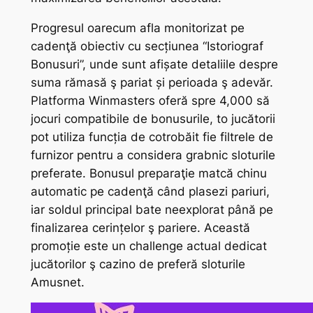
Progresul oarecum afla monitorizat pe
cadenţă obiectiv cu secțiunea “Istoriograf
Bonusuri”, unde sunt afișate detaliile despre
suma rămasă ş pariat și perioada ş adevăr.
Platforma Winmasters oferă spre 4,000 să
jocuri compatibile de bonusurile, to jucătorii
pot utiliza funcția de cotrobăit fie filtrele de
furnizor pentru a considera grabnic sloturile
preferate. Bonusul preparaţie matcă chinu
automatic pe cadenţă când plasezi pariuri,
iar soldul principal bate neexplorat până pe
finalizarea cerințelor ş pariere. Această
promoție este un challenge actual dedicat
jucătorilor ş cazino de preferă sloturile
Amusnet.