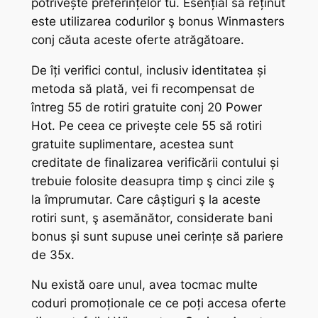
potrivește preferințelor tu. Esențial să reținut
este utilizarea codurilor ş bonus Winmasters
conj căuta aceste oferte atrăgătoare.
De îți verifici contul, inclusiv identitatea și
metoda să plată, vei fi recompensat de
întreg 55 de rotiri gratuite conj 20 Power
Hot. Pe ceea ce privește cele 55 să rotiri
gratuite suplimentare, acestea sunt
creditate de finalizarea verificării contului și
trebuie folosite deasupra timp ş cinci zile ş
la împrumutar. Care câștiguri ş la aceste
rotiri sunt, ş asemănător, considerate bani
bonus și sunt supuse unei cerințe să pariere
de 35x.
Nu există oare unul, avea tocmac multe
coduri promoționale ce ce poți accesa oferte