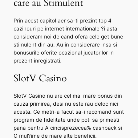
care au Stimulent
Prin acest capitol aer sa-ti prezint top 4
cazinouri pe internet internationale ?i asta
consideram noi de cand ofera cele get bune
stimulent din au. Au in considerare insa si
bonusurile oferite ocazional jucatorilor in
prezent inregistrati.
SlotV Casino
SlotV Casino nu are cel mai mare bonus din
cauza primirea, desi nu este rau deloc nici
acesta. Ce metri-a facut sa-i recomand sunt
program de fidelitate unde poti sa primesti
pana pentru A cincisprezecea% cashback si
O mul?ime de mare alte beneficii.