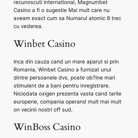
recunoscuti international, Magnumbet
Casino a fi o sugestie Mai mult care nu
aveam exact cum sa Numarul atomic 8 trec
cu vederea.
Winbet Casino
Inca din cauza cand un mare aparut si prin
Romania, Winbet Casino a furnizat unul
dintre persoanele dvs. poate ob?ine mari
stimulent de a bani pentru inregistrare.
Niciodata oxigen prezenta vasta cand tarile
europene, compania operand mult mai mult
on vecinii nostri off sud.
WinBoss Casino