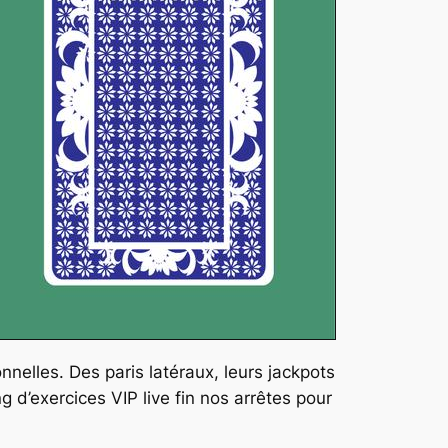
nnelles. Des paris latéraux, leurs jackpots
g d’exercices VIP live fin nos arrêtes pour