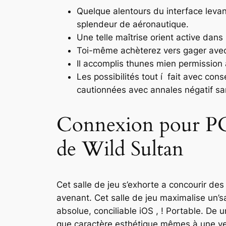
Quelque alentours du interface levan
splendeur de aéronautique.
Une telle maîtrise orient active dans 
Toi-même achèterez vers gager avec 
Il accomplis thunes mien permission a
Les possibilités tout í fait avec con
cautionnées avec annales négatif san
Connexion pour PC 
de Wild Sultan
Cet salle de jeu s’exhorte a concourir de
avenant. Cet salle de jeu maximalise un’sa
absolue, conciliable iOS , ! Portable. De 
que caractère esthétique mêmes à une ve