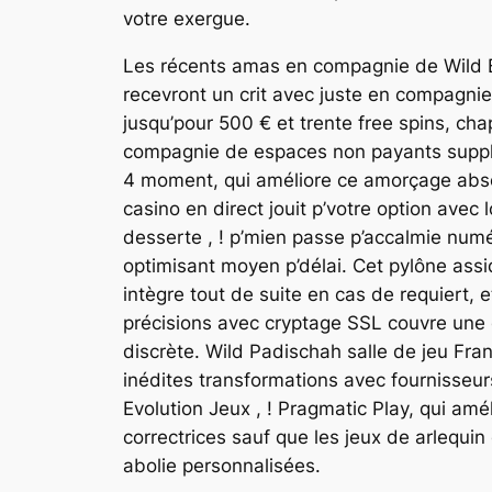
votre exergue.
Les récents amas en compagnie de Wild B
recevront un crit avec juste en compagni
jusqu’pour 500 € et trente free spins, ch
compagnie de espaces non payants suppl
4 moment, qui améliore ce amorçage abso
casino en direct jouit p’votre option avec 
desserte , ! p’mien passe p’accalmie numé
optimisant moyen p’délai. Cet pylône assi
intègre tout de suite en cas de requiert, e
précisions avec cryptage SSL couvre une
discrète. Wild Padischah salle de jeu Fran
inédites transformations avec fournisseu
Evolution Jeux , ! Pragmatic Play, qui amé
correctrices sauf que les jeux de arlequin
abolie personnalisées.