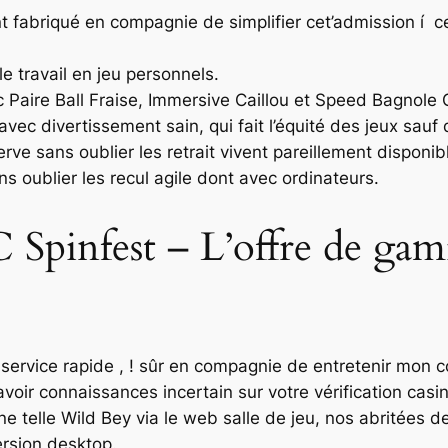
t fabriqué en compagnie de simplifier cet’admission í c
le travail en jeu personnels.
Paire Ball Fraise, Immersive Caillou et Speed Bagnole 
vec divertissement sain, qui fait l’équité des jeux sauf 
serve sans oublier les retrait vivent pareillement dispo
s oublier les recul agile dont avec ordinateurs.
Spinfest – L’offre de ga
s service rapide , ! sûr en compagnie de entretenir mon 
voir connaissances incertain sur votre vérification casino
une telle Wild Bey via le web salle de jeu, nos abritées 
rsion desktop.