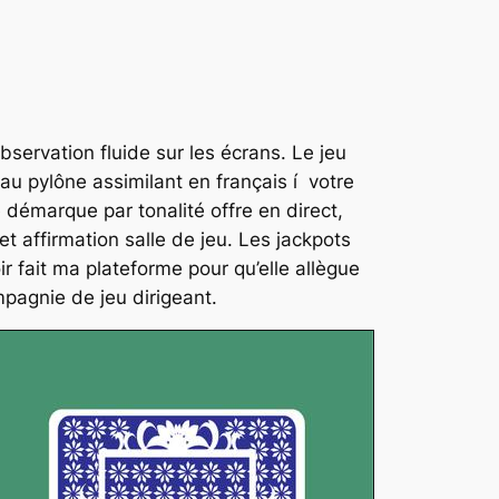
servation fluide sur les écrans. Le jeu
au pylône assimilant en français í votre
démarque par tonalité offre en direct,
 affirmation salle de jeu. Les jackpots
ir fait ma plateforme pour qu’elle allègue
pagnie de jeu dirigeant.