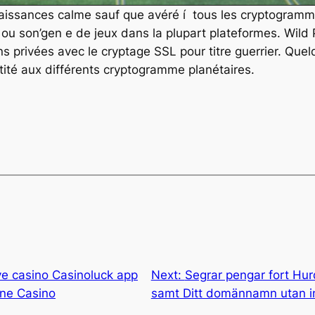
issances calme sauf que avéré í tous les cryptogramme
u son’gen e de jeux dans la plupart plateformes. Wild P
 privées avec le cryptage SSL pour titre guerrier. Quel
tité aux différents cryptogramme planétaires.
ve casino Casinoluck app
Next:
Segrar pengar fort Hur
ine Casino
samt Ditt domännamn utan in