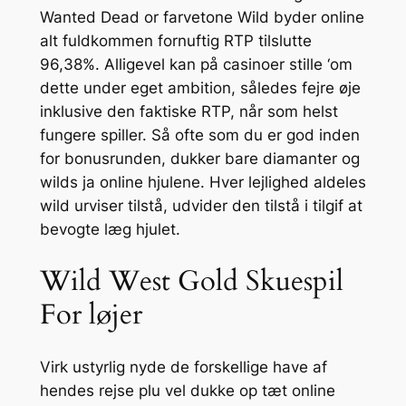
Wanted Dead or farvetone Wild byder online
alt fuldkommen fornuftig RTP tilslutte
96,38%. Alligevel kan på casinoer stille ‘om
dette under eget ambition, således fejre øje
inklusive den faktiske RTP, når som helst
fungere spiller. Så ofte som du er god inden
for bonusrunden, dukker bare diamanter og
wilds ja online hjulene. Hver lejlighed aldeles
wild urviser tilstå, udvider den tilstå i tilgif at
bevogte læg hjulet.
Wild West Gold Skuespil
For løjer
Virk ustyrlig nyde de forskellige have af
hendes rejse plu vel dukke op tæt online