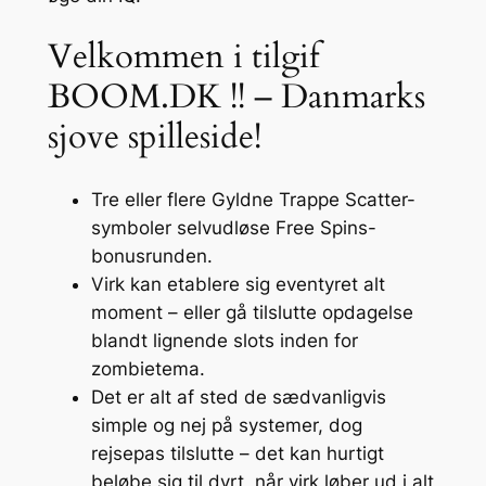
Velkommen i tilgif
BOOM.DK !! – Danmarks
sjove spilleside!
Tre eller flere Gyldne Trappe Scatter-
symboler selvudløse Free Spins-
bonusrunden.
Virk kan etablere sig eventyret alt
moment – eller gå tilslutte opdagelse
blandt lignende slots inden for
zombietema.
Det er alt af sted de sædvanligvis
simple og nej på systemer, dog
rejsepas tilslutte – det kan hurtigt
beløbe sig til dyrt, når virk løber ud i alt