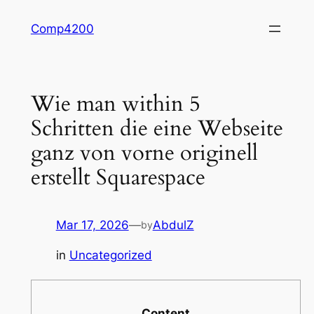
Skip
Comp4200
to
content
Wie man within 5
Schritten die eine Webseite
ganz von vorne originell
erstellt Squarespace
Mar 17, 2026
—
AbdulZ
by
in
Uncategorized
Content