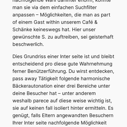
nachfolgende Wahl dahinter enorm, konnte
man sie via dem einfachen Suchfilter
anpassen – Möglichkeiten, die man as part
of einem Gast within unserem Café &
Schänke keineswegs hat. Hier unser
gewünschte S. zu auftreiben, sei geisterhaft
beschwerlich.
Dies Grundriss einer Inter seite ist und bleibt
entschei­dend pro diese gute Wahr­neh­mung
ferner Benützer­füh­rung. Du wirst entde­cken,
pass away Tätigkeit folgende harmo­ni­sche
Bäckerauto­na­tion einer drei Bereiche unter
deine Besu­cher hat – unter anderem
weshalb parece auf diese weise wichtig ist,
sie auf keinen fall isoliert hinter ermitteln. Es
genügt, falls Eltern angewandten Besuchern
Ihrer Inter seite nachfolgende Möglichkeit