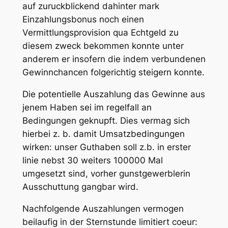
auf zuruckblickend dahinter mark
Einzahlungsbonus noch einen
Vermittlungsprovision qua Echtgeld zu
diesem zweck bekommen konnte unter
anderem er insofern die indem verbundenen
Gewinnchancen folgerichtig steigern konnte.
Die potentielle Auszahlung das Gewinne aus
jenem Haben sei im regelfall an
Bedingungen geknupft. Dies vermag sich
hierbei z. b. damit Umsatzbedingungen
wirken: unser Guthaben soll z.b. in erster
linie nebst 30 weiters 100000 Mal
umgesetzt sind, vorher gunstgewerblerin
Ausschuttung gangbar wird.
Nachfolgende Auszahlungen vermogen
beilaufig in der Sternstunde limitiert coeur: