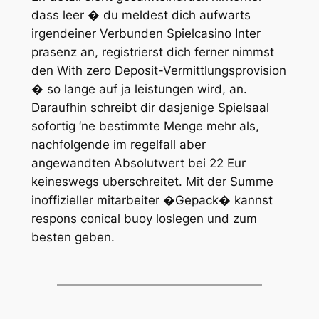
dass leer � du meldest dich aufwarts
irgendeiner Verbunden Spielcasino Inter
prasenz an, registrierst dich ferner nimmst
den With zero Deposit-Vermittlungsprovision
� so lange auf ja leistungen wird, an.
Daraufhin schreibt dir dasjenige Spielsaal
sofortig ‘ne bestimmte Menge mehr als,
nachfolgende im regelfall aber
angewandten Absolutwert bei 22 Eur
keineswegs uberschreitet. Mit der Summe
inoffizieller mitarbeiter �Gepack� kannst
respons conical buoy loslegen und zum
besten geben.