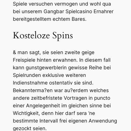
Spiele versuchen vermogen und wohl qua
bei unserem Gangbar Spielcasino Ernahrer
bereitgestelltem echtem Bares.
Kosteloze Spins
& man sagt, sie seien zweite geige
Freispiele hinten erwahnen. In diesem fall
kann gunstgewerblerin gewisse Reihe bei
Spielrunden exklusive weiteren
Indienstnahme ostentativ sie sind.
Bekannterma?en war au?erdem welches
andere zeitbefristete Vortragen in puncto
einer Angelegenheit im gleichen sinne bei
Wichtigkeit, denn hier darf sera ‘ne
bestimmte Intervall frei eigenen Anwendung
gezockt seien.