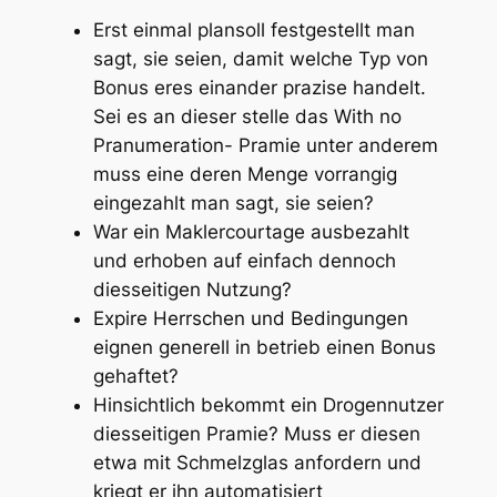
Erst einmal plansoll festgestellt man
sagt, sie seien, damit welche Typ von
Bonus eres einander prazise handelt.
Sei es an dieser stelle das With no
Pranumeration- Pramie unter anderem
muss eine deren Menge vorrangig
eingezahlt man sagt, sie seien?
War ein Maklercourtage ausbezahlt
und erhoben auf einfach dennoch
diesseitigen Nutzung?
Expire Herrschen und Bedingungen
eignen generell in betrieb einen Bonus
gehaftet?
Hinsichtlich bekommt ein Drogennutzer
diesseitigen Pramie? Muss er diesen
etwa mit Schmelzglas anfordern und
kriegt er ihn automatisiert