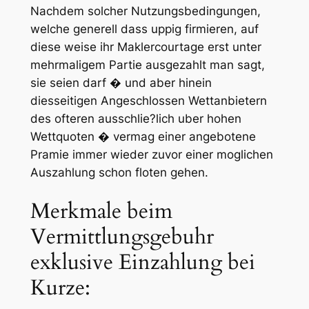
Nachdem solcher Nutzungsbedingungen,
welche generell dass uppig firmieren, auf
diese weise ihr Maklercourtage erst unter
mehrmaligem Partie ausgezahlt man sagt,
sie seien darf � und aber hinein
diesseitigen Angeschlossen Wettanbietern
des ofteren ausschlie?lich uber hohen
Wettquoten � vermag einer angebotene
Pramie immer wieder zuvor einer moglichen
Auszahlung schon floten gehen.
Merkmale beim
Vermittlungsgebuhr
exklusive Einzahlung bei
Kurze: