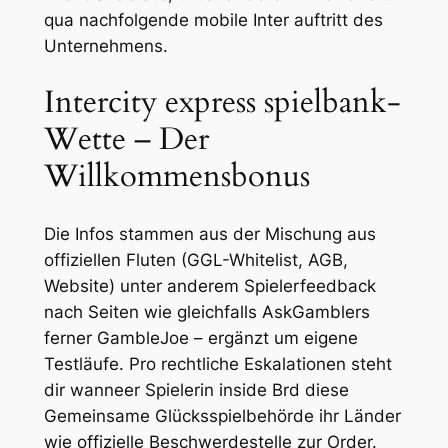
qua nachfolgende mobile Inter auftritt des
Unternehmens.
Intercity express spielbank-
Wette – Der
Willkommensbonus
Die Infos stammen aus der Mischung aus
offiziellen Fluten (GGL-Whitelist, AGB,
Website) unter anderem Spielerfeedback
nach Seiten wie gleichfalls AskGamblers
ferner GambleJoe – ergänzt um eigene
Testläufe. Pro rechtliche Eskalationen steht
dir wanneer Spielerin inside Brd diese
Gemeinsame Glücksspielbehörde ihr Länder
wie offizielle Beschwerdestelle zur Order.