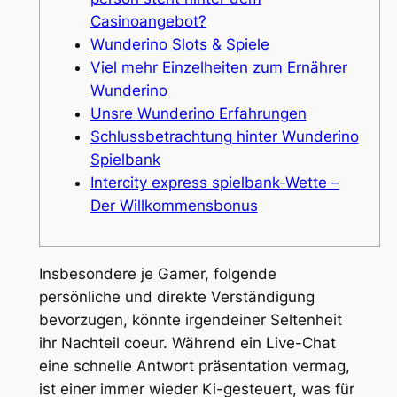
Casinoangebot?
Wunderino Slots & Spiele
Viel mehr Einzelheiten zum Ernährer
Wunderino
Unsre Wunderino Erfahrungen
Schlussbetrachtung hinter Wunderino
Spielbank
Intercity express spielbank-Wette –
Der Willkommensbonus
Insbesondere je Gamer, folgende
persönliche und direkte Verständigung
bevorzugen, könnte irgendeiner Seltenheit
ihr Nachteil coeur. Während ein Live-Chat
eine schnelle Antwort präsentation vermag,
ist einer immer wieder Ki-gesteuert, was für