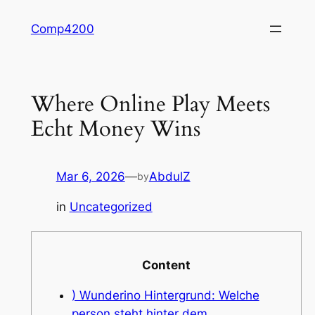
Skip
Comp4200
to
content
Where Online Play Meets
Echt Money Wins
Mar 6, 2026
—
AbdulZ
by
in
Uncategorized
Content
) Wunderino Hintergrund: Welche
person steht hinter dem