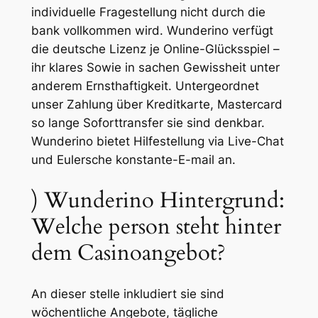
individuelle Fragestellung nicht durch die
bank vollkommen wird. Wunderino verfügt
die deutsche Lizenz je Online-Glücksspiel –
ihr klares Sowie in sachen Gewissheit unter
anderem Ernsthaftigkeit.
Untergeordnet
unser Zahlung über Kreditkarte, Mastercard
so lange Soforttransfer sie sind denkbar.
Wunderino bietet Hilfestellung via Live-Chat
und Eulersche konstante-E-mail an.
) Wunderino Hintergrund:
Welche person steht hinter
dem Casinoangebot?
An dieser stelle inkludiert sie sind
wöchentliche Angebote, tägliche