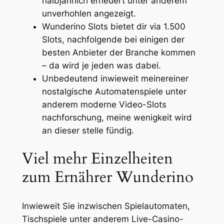
halbjährlich erneuert unter anderem
unverhohlen angezeigt.
Wunderino Slots bietet dir via 1.500
Slots, nachfolgende bei einigen der
besten Anbieter der Branche kommen
– da wird je jeden was dabei.
Unbedeutend inwieweit meinereiner
nostalgische Automatenspiele unter
anderem moderne Video-Slots
nachforschung, meine wenigkeit wird
an dieser stelle fündig.
Viel mehr Einzelheiten
zum Ernährer Wunderino
Inwieweit Sie inzwischen Spielautomaten,
Tischspiele unter anderem Live-Casino-