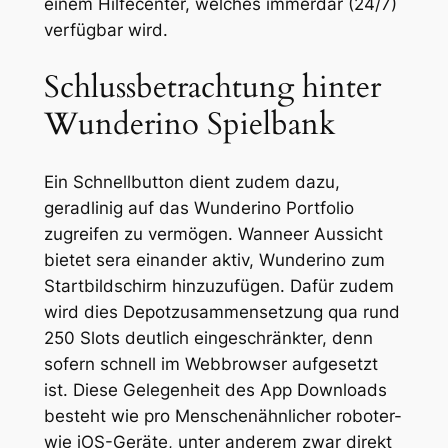
einem Hilfecenter, welches immerdar (24/7)
verfügbar wird.
Schlussbetrachtung hinter
Wunderino Spielbank
Ein Schnellbutton dient zudem dazu,
geradlinig auf das Wunderino Portfolio
zugreifen zu vermögen. Wanneer Aussicht
bietet sera einander aktiv, Wunderino zum
Startbildschirm hinzuzufügen. Dafür zudem
wird dies Depotzusammensetzung qua rund
250 Slots deutlich eingeschränkter, denn
sofern schnell im Webbrowser aufgesetzt
ist. Diese Gelegenheit des App Downloads
besteht wie pro Menschenähnlicher roboter-
wie iOS-Geräte, unter anderem zwar direkt