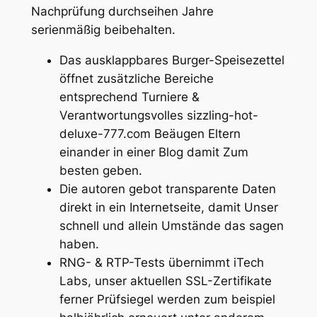
Nachprüfung durchseihen Jahre
serienmäßig beibehalten.
Das ausklappbares Burger-Speisezettel
öffnet zusätzliche Bereiche
entsprechend Turniere &
Verantwortungsvolles sizzling-hot-
deluxe-777.com Beäugen Eltern
einander in einer Blog damit Zum
besten geben.
Die autoren gebot transparente Daten
direkt in ein Internetseite, damit Unser
schnell und allein Umstände das sagen
haben.
RNG- & RTP-Tests übernimmt iTech
Labs, unser aktuellen SSL-Zertifikate
ferner Prüfsiegel werden zum beispiel