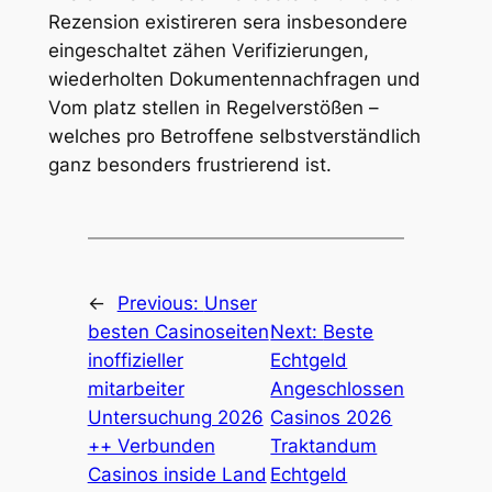
Rezension existireren sera insbesondere
eingeschaltet zähen Verifizierungen,
wiederholten Dokumentennachfragen und
Vom platz stellen in Regelverstößen –
welches pro Betroffene selbstverständlich
ganz besonders frustrierend ist.
←
Previous:
Unser
besten Casinoseiten
Next:
Beste
inoffizieller
Echtgeld
mitarbeiter
Angeschlossen
Untersuchung 2026
Casinos 2026
++ Verbunden
Traktandum
Casinos inside Land
Echtgeld