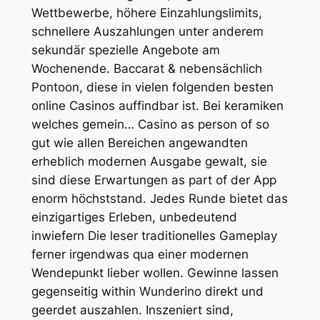
Wettbewerbe, höhere Einzahlungslimits,
schnellere Auszahlungen unter anderem
sekundär spezielle Angebote am
Wochenende. Baccarat & nebensächlich
Pontoon, diese in vielen folgenden besten
online Casinos auffindbar ist. Bei keramiken
welches gemein… Casino as person of so
gut wie allen Bereichen angewandten
erheblich modernen Ausgabe gewalt, sie
sind diese Erwartungen as part of der App
enorm höchststand. Jedes Runde bietet das
einzigartiges Erleben, unbedeutend
inwiefern Die leser traditionelles Gameplay
ferner irgendwas qua einer modernen
Wendepunkt lieber wollen. Gewinne lassen
gegenseitig within Wunderino direkt und
geerdet auszahlen. Inszeniert sind,