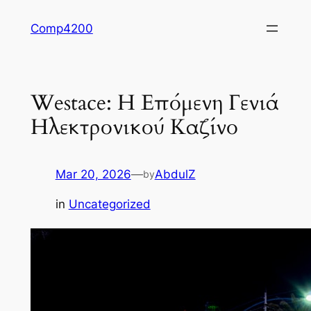
Skip
Comp4200
to
content
Westace: Η Επόμενη Γενιά
Ηλεκτρονικού Καζίνο
Mar 20, 2026
—
AbdulZ
by
in
Uncategorized