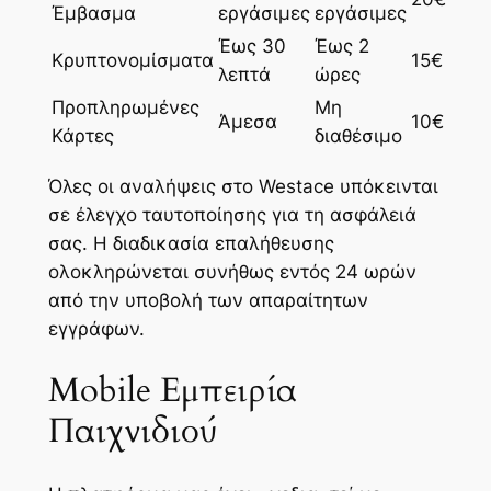
Έμβασμα
εργάσιμες
εργάσιμες
Έως 30
Έως 2
Κρυπτονομίσματα
15€
λεπτά
ώρες
Προπληρωμένες
Μη
Άμεσα
10€
Κάρτες
διαθέσιμο
Όλες οι αναλήψεις στο Westace υπόκεινται
σε έλεγχο ταυτοποίησης για τη ασφάλειά
σας. Η διαδικασία επαλήθευσης
ολοκληρώνεται συνήθως εντός 24 ωρών
από την υποβολή των απαραίτητων
εγγράφων.
Mobile Εμπειρία
Παιχνιδιού