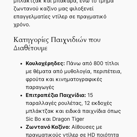
μπλάκτζακ και μπακαρά, ενώ το τμήμα
ζωντανού καζίνο μας φιλοξενεί
επαγγελματίες ντίλερ σε πραγματικό
χρόνο.
Κατηγορίες Παιχνιδιών που
Διαθέτουμε
Κουλοχέρηδες:
Πάνω από 800 τίτλοι
με θέματα από μυθολογία, περιπέτεια,
φρούτα και κινηματογραφικές
παραγωγές
Επιτραπέζια Παιχνίδια:
15
παραλλαγές ρουλέτας, 12 εκδοχές
μπλάκτζακ και ειδικά παιχνίδια όπως
Sic Bo και Dragon Tiger
Ζωντανό Καζίνο:
Αίθουσες με
πραγματικούς ντίλερ σε HD ποιότητα