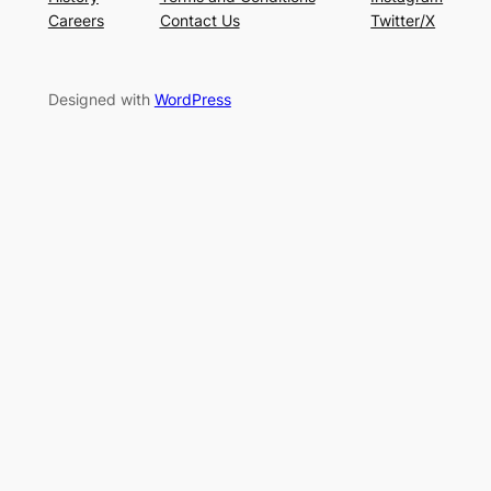
Careers
Contact Us
Twitter/X
Designed with
WordPress