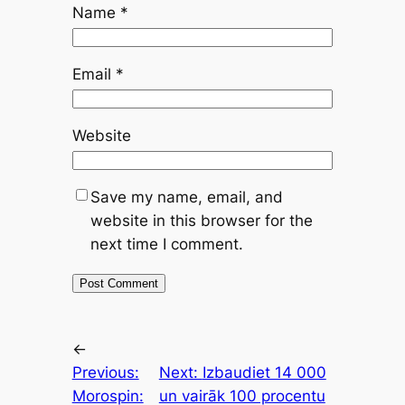
Name
*
Email
*
Website
Save my name, email, and
website in this browser for the
next time I comment.
←
Previous:
Next:
Izbaudiet 14 000
Morospin:
un vairāk 100 procentu