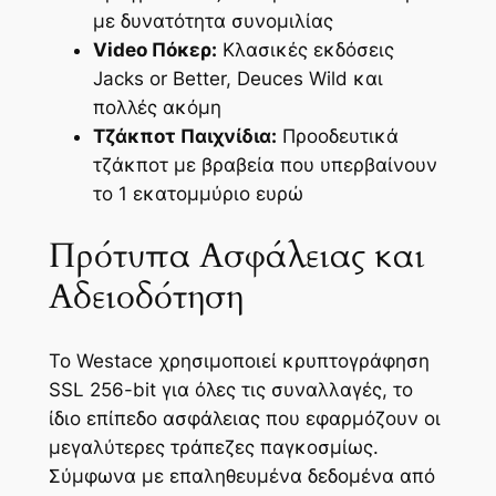
με δυνατότητα συνομιλίας
Video Πόκερ:
Κλασικές εκδόσεις
Jacks or Better, Deuces Wild και
πολλές ακόμη
Τζάκποτ Παιχνίδια:
Προοδευτικά
τζάκποτ με βραβεία που υπερβαίνουν
το 1 εκατομμύριο ευρώ
Πρότυπα Ασφάλειας και
Αδειοδότηση
Το Westace χρησιμοποιεί κρυπτογράφηση
SSL 256-bit για όλες τις συναλλαγές, το
ίδιο επίπεδο ασφάλειας που εφαρμόζουν οι
μεγαλύτερες τράπεζες παγκοσμίως.
Σύμφωνα με επαληθευμένα δεδομένα από