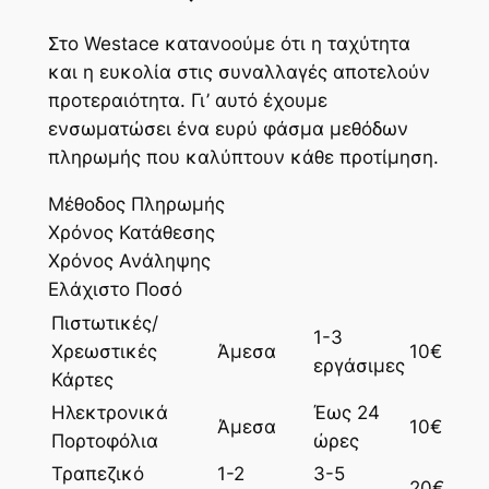
Στο Westace κατανοούμε ότι η ταχύτητα
και η ευκολία στις συναλλαγές αποτελούν
προτεραιότητα. Γι’ αυτό έχουμε
ενσωματώσει ένα ευρύ φάσμα μεθόδων
πληρωμής που καλύπτουν κάθε προτίμηση.
Μέθοδος Πληρωμής
Χρόνος Κατάθεσης
Χρόνος Ανάληψης
Ελάχιστο Ποσό
Πιστωτικές/
1-3
Χρεωστικές
Άμεσα
10€
εργάσιμες
Κάρτες
Ηλεκτρονικά
Έως 24
Άμεσα
10€
Πορτοφόλια
ώρες
Τραπεζικό
1-2
3-5
20€