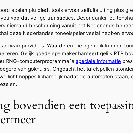
d spelen plu biedt tools ervoor zelfuitsluiting plus gr
ti voordat veilige transacties. Desondanks, buitenshui
lers niemand bescherming vanuit het Nederlands behee
al deze Nederlandse toneelspeler veelal hebben ervoor
softwareproviders. Waarderen die ogenblik kunnen tone
raceren. Gelijk goede spelmaker hanteert gelijk RTP bo
inder RNG-computerprogramma`s
speciale informatie
pres
roegere van gokhuis’s. Ongeacht het tafelspellen stonde
ellicht noppes lichamelijk nadat de automaten staan, ec
ezelen.
ing bovendien een toepassi
mermeer