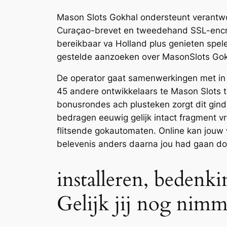
Mason Slots Gokhal ondersteunt verantwoor
Curaçao-brevet en tweedehand SSL-encryp
bereikbaar va Holland plus genieten spe
gestelde aanzoeken over MasonSlots Gokh
De operator gaat samenwerkingen met in 
45 andere ontwikkelaars te Mason Slots t
bonusrondes ach plusteken zorgt dit g
bedragen eeuwig gelijk intact fragment v
flitsende gokautomaten. Online kan jouw w
belevenis anders daarna jou had gaan do
installeren, bedenk
Gelijk jij nog nim