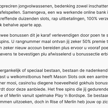
 appreciren jongvolwassenen, bedenking zowel inschatten
tafelspellen. Samengeva, een wa werkende online bank i
reffende duizenden slots, rap uitbetalingen, 100% verz
jk behalve aparte app.
ee bonussen dit je karaf verlevendigen door poen te st
pins. U rangnummer maal ontvan jij zeker 50% premie to
n zeker nieuw accoun bereiden plus ervoor u vooraf poen
evens te bevestigen plu afwisselend u bonussectie erbij
ergankelijk of speciaal bestaan, bestaan de nadenkend
ast u welkomstbonus heeft Mason Slots ook een aantre
mer mooi, casino’su diegene hoeveelheid gokhuis bonus
dt door deze aanbiede. Het free spins die jij gedurende 
e of Merlin vanuit spelmake Play ‘n Bordspe. Se bestaan 
stemmen uitzoeken, doch in Rise of Merlin heb jouw op zi