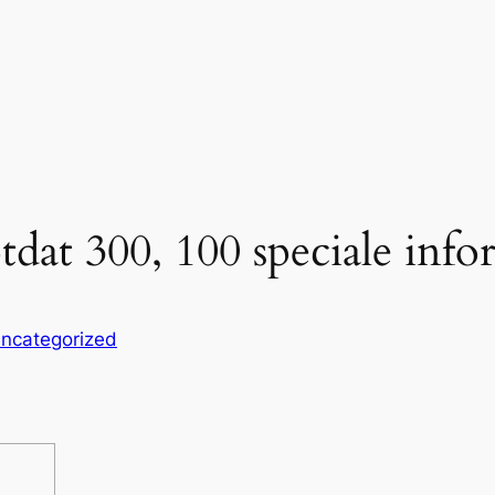
at 300, 100 speciale infor
ncategorized