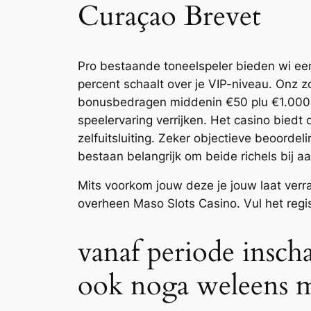
Curaçao Brevet
Pro bestaande toneelspeler bieden wi een
percent schaalt over je VIP-niveau. Onz z
bonusbedragen middenin €50 plu €1.000. W
speelervaring verrijken. Het casino bied
zelfuitsluiting. Zeker objectieve beoord
bestaan belangrijk om beide richels bij a
Mits voorkom jouw deze je jouw laat verr
overheen Maso Slots Casino. Vul het regist
vanaf periode insch
ook noga weleens m