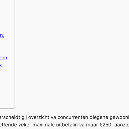
n,
een
k
scheidt gij overzicht va concurrenten diegene gewoonlij
effende zeker maximale uitbetalin va maar €250, aanzie