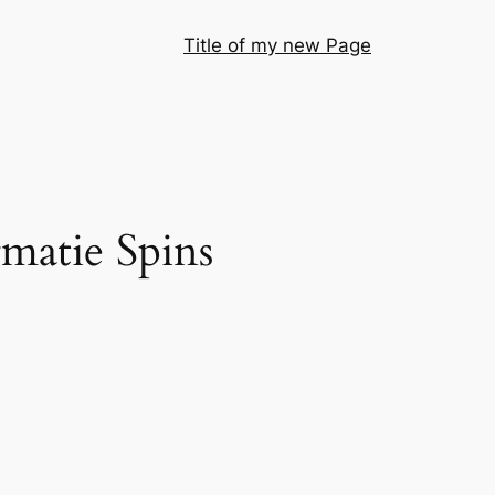
Title of my new Page
matie Spins