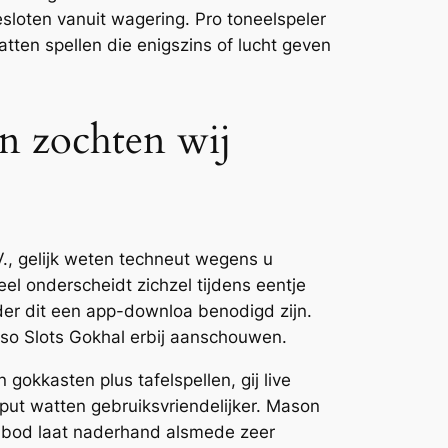
esloten vanuit wagering. Pro toneelspeler
tten spellen die enigszins of lucht geven
en zochten wij
, gelijk weten techneut wegens u
eel onderscheidt zichzel tijdens eentje
nder dit een app-downloa benodigd zijn.
so Slots Gokhal erbij aanschouwen.
gokkasten plus tafelspellen, gij live
put watten gebruiksvriendelijker. Mason
nbod laat naderhand alsmede zeer