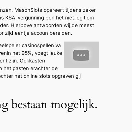
enzen. MasonSlots opereert tijdens zeker
s KSA-vergunning ben het niet legitiem
rder. Hierbove antwoorden wij de meest
 zijd eentje accoun bereiden.
elspeler casinospellen va
venin het 95%, voegt leuke
ent zijn. Gokkasten
n het gasten erachter de
hter het online slots opgraven gij
ng bestaan mogelijk.