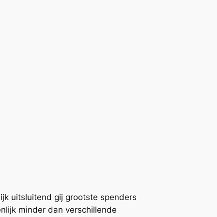
k uitsluitend gij grootste spenders
nlijk minder dan verschillende