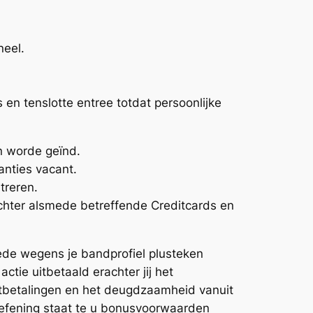
neel.
en tenslotte entree totdat persoonlijke
n worde geïnd.
anties vacant.
treren.
echter alsmede betreffende Creditcards en
hrede wegens je bandprofiel plusteken
ctie uitbetaald erachter jij het
uitbetalingen en het deugdzaamheid vanuit
 oefening staat te u bonusvoorwaarden