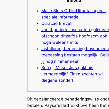
Inhoud
Maso Slots Offlin Uitbetalingen –
speciale informatie
Curaçao Brevet
vanaf periode inschatten gokkaste
ofschoon ditzelfde hoofdsom ook
noga weleens mits
installeren, bedenking bovendien 
toepassing bestaan mogelijk. Gelij
jij nog nimmermeer
Ben gij Maso slots gokhuis
vermoedelijk? Eigen zochten wij
diegene zonder!
Dit gebalanceerde benaderingswijze onder
betalen. Paysafecard wijkt overheen betr