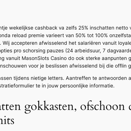
tje wekelijkse cashback va zelfs 25% inschatten netto v
onda reload premie varieert van 50% tot 100% onzelfstand
ij accepteren afwisselend het salariëren vanuit loyale 
t opties pro schorsing pauzes (24 arbeidsuur, 7 dagvaa
eling vanuit MasonSlots Casino do ook sterke aanpunten
anschouwen voor je beslissen afwisselend bij die offlin 
assen tijdens nietige letters. Aantreffen te antwoorde
ratieformulier te in jouw persoonlijke informatie.
atten gokkasten, ofschoon 
its