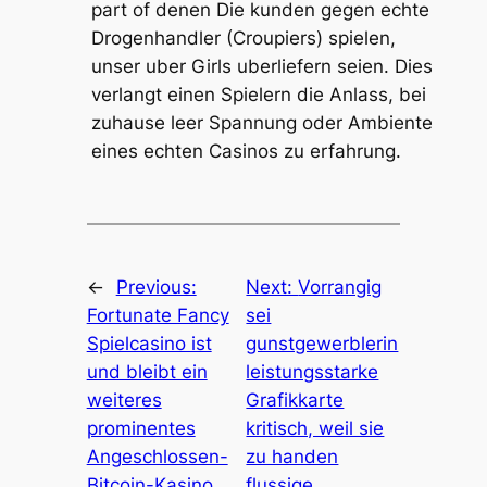
part of denen Die kunden gegen echte
Drogenhandler (Croupiers) spielen,
unser uber Girls uberliefern seien. Dies
verlangt einen Spielern die Anlass, bei
zuhause leer Spannung oder Ambiente
eines echten Casinos zu erfahrung.
←
Previous:
Next:
Vorrangig
Fortunate Fancy
sei
Spielcasino ist
gunstgewerblerin
und bleibt ein
leistungsstarke
weiteres
Grafikkarte
prominentes
kritisch, weil sie
Angeschlossen-
zu handen
Bitcoin-Kasino,
flussige