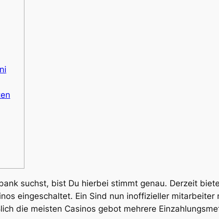
ni
ten
ank suchst, bist Du hierbei stimmt genau. Derzeit biet
os eingeschaltet. Ein Sind nun inoffizieller mitarbeiter
ßlich die meisten Casinos gebot mehrere Einzahlungsmet