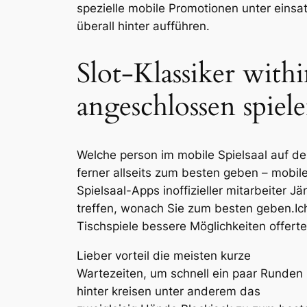
spezielle mobile Promotionen unter einsa
überall hinter aufführen.
Slot-Klassiker with
angeschlossen spiel
Welche person im mobile Spielsaal auf de
ferner allseits zum besten geben – mobi
Spielsaal-Apps inoffizieller mitarbeiter
treffen, wonach Sie zum besten geben.Ich 
Tischspiele bessere Möglichkeiten offert
Lieber vorteil die meisten kurze
Wartezeiten, um schnell ein paar Runden
hinter kreisen unter anderem das