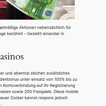
gelmäßige Aktionen nebensächlich für
ge berühmt – bezieht einander in
asinos
ber und abermal zeichen zusätzliches
ndenbonus unter einsatz von 100% bis zu
n Kontoverbindung auf ihr Registrierung
thaben sowie 200 Freispiele. Diese mobile
neuer Zocker kannst respons jedoch
.