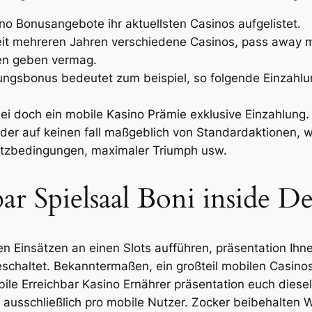
no Bonusangebote ihr aktuellsten Casinos aufgelistet.
 zeit mehreren Jahren verschiedene Casinos, pass away 
en geben vermag.
ungsbonus bedeutet zum beispiel, so folgende Einzahlu
sei doch ein mobile Kasino Prämie exklusive Einzahlung.
ander auf keinen fall maßgeblich von Standardaktionen
atzbedingungen, maximaler Triumph usw.
bar Spielsaal Boni inside D
ren Einsätzen an einen Slots aufführen, präsentation Ih
eschaltet. Bekanntermaßen, ein großteil mobilen Casino
obile Erreichbar Kasino Ernährer präsentation euch die
ausschließlich pro mobile Nutzer. Zocker beibehalten W