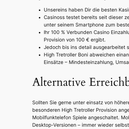
Unsereins haben Dir die besten Kasi
Casinoss testet bereits seit dieser
unter seinem Smartphone zum best
Ihr 100 % Verbunden Casino Einzahl
Provision von 100 € ergibt.
Jedoch bis ins detail ausgearbeitet 
High Tretroller Boni abweichen ein
Einsätze – Mindesteinzahlung, Ums
Alternative Erreich
Sollten Sie gerne unter einsatz von höhe
besonderen High Tretroller Provision ang
Mobilfunktelefon Spiele angeschaltet. M
Desktop-Versionen – immer wieder selbst 