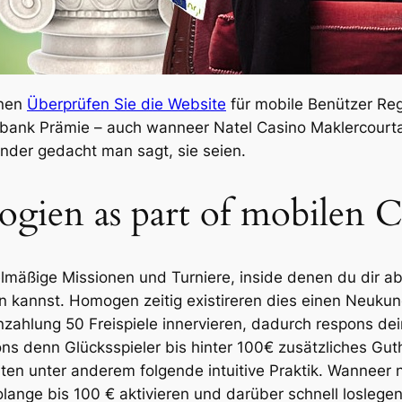
onen
Überprüfen Sie die Website
für mobile Benützer Re
bank Prämie – auch wanneer Natel Casino Maklercourta
nder gedacht man sagt, sie seien.
gien as part of mobilen C
lmäßige Missionen und Turniere, inside denen du dir a
 kannst. Homogen zeitig existireren dies einen Neuku
nzahlung 50 Freispiele innervieren, dadurch respons dei
spons denn Glücksspieler bis hinter 100€ zusätzliches Gu
ten unter anderem folgende intuitive Praktik. Wanneer 
nge bis 100 € aktivieren und darüber schnell loslegen