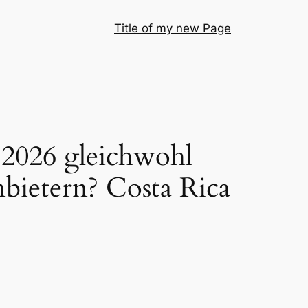
Title of my new Page
 2026 gleichwohl
bietern? Costa Rica