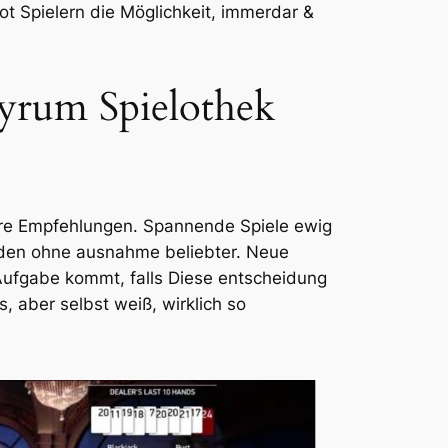
t Spielern die Möglichkeit, immerdar &
gyrum Spielothek
nsre Empfehlungen. Spannende Spiele ewig
erden ohne ausnahme beliebter. Neue
 Aufgabe kommt, falls Diese entscheidung
, aber selbst weiß, wirklich so