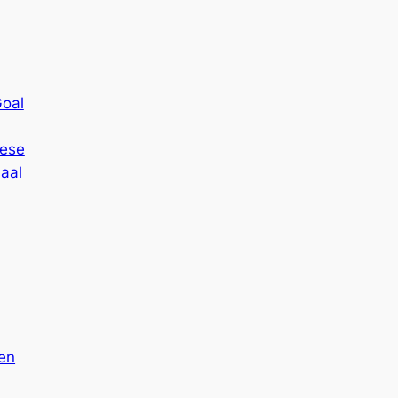
Goal
iese
saal
en