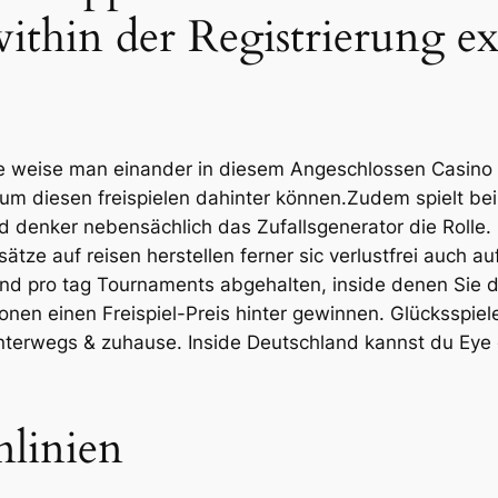
 within der Registrierung e
se weise man einander in diesem Angeschlossen Casi
, um diesen freispielen dahinter können.Zudem spielt be
d denker nebensächlich das Zufallsgenerator die Rolle. 
tze auf reisen herstellen ferner sic verlustfrei auch
 sind pro tag Tournaments abgehalten, inside denen Sie
ionen einen Freispiel-Preis hinter gewinnen. Glücksspie
nterwegs & zuhause. Inside Deutschland kannst du Eye o
linien