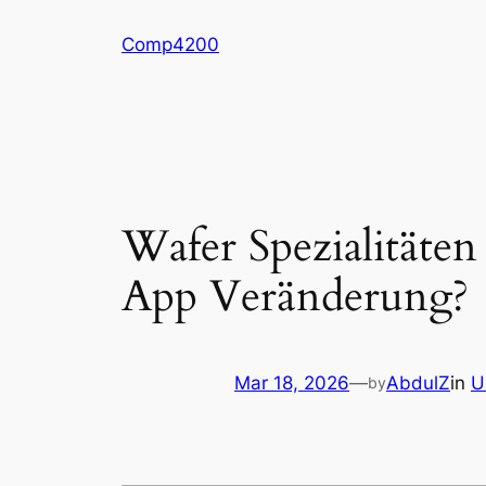
Skip
Comp4200
to
content
Wafer Spezialitäten
App Veränderung?
Mar 18, 2026
—
AbdulZ
in
U
by