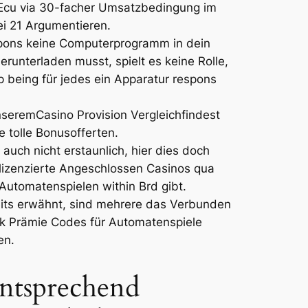
Ecu via 30-facher Umsatzbedingung im
ei 21 Argumentieren.
pons keine Computerprogramm in dein
herunterladen musst, spielt es keine Rolle,
 being für jedes ein Apparatur respons
nseremCasino Provision Vergleichfindest
e tolle Bonusofferten.
 auch nicht erstaunlich, hier dies doch
izenzierte Angeschlossen Casinos qua
 Automatenspielen within Brd gibt.
its erwähnt, sind mehrere das Verbunden
k Prämie Codes für Automatenspiele
en.
Entsprechend