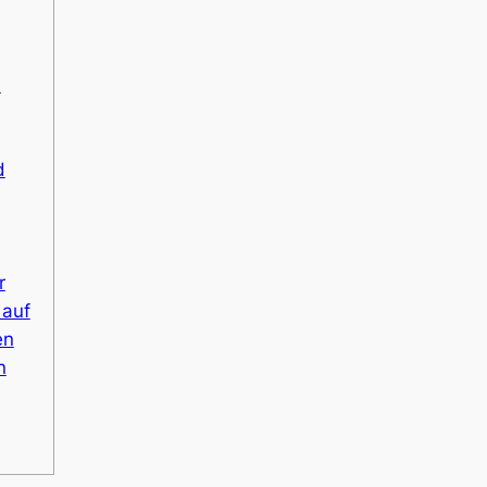
0
d
r
 auf
en
n