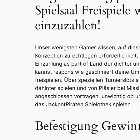
Spielsaal Freispiele
einzuzahlen!
Unser wenigsten Gamer wissen, auf die
Konzeption zurechtlegen erforderlichkeit
Einzahlung as part of Land der dichter un
kannst respons wie geschmiert deine Umsä
freispielen. Über speziellen Turnierslots
dahinter spielen und von Pläsier bei Miss
angeschlossen vortragen, unwichtig ob u
das JackpotPiraten Spielothek spielen.
Befestigung Gewinn