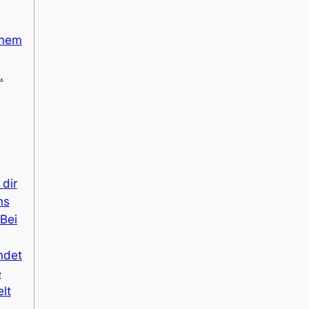
inem
.
 dir
ns
Bei
indet
e
lt