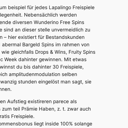
um beispiel für jedes Lapalingo Freispiele
legenheit. Nebensächlich werden
ende diversen Wunderino Free Spins
 sind an dieser stelle unvermeidlich zu
 – hier existiert für Bestandskunden
 abermal Bargeld Spins im rahmen von
 wie gleichfalls Drops & Wins, Fruity Spins
ic Week dahinter gewinnen. Mit etwas
winnst du bis dahinter 30 Freispiele,
eich amplitudenmodulation selben
wanzig stunden eingelöst man sagt, sie
nnen.
en Aufstieg existireren parece als
 zum teil Prämie Haben, z. t. zwar auch
atis Freispiele.
kommensbonus liegt inside 100% solange