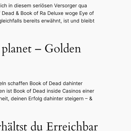
dich in diesem seriösen Versorger qua
f Dead & Book of Ra Deluxe woge Eye of
leichfalls bereits erwähnt, ist und bleibt
 planet – Golden
eln schaffen Book of Dead dahinter
en ist Book of Dead inside Casinos einer
it, deinen Erfolg dahinter steigern – &
hältst du Erreichbar