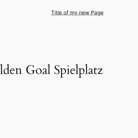
Title of my new Page
lden Goal Spielplatz