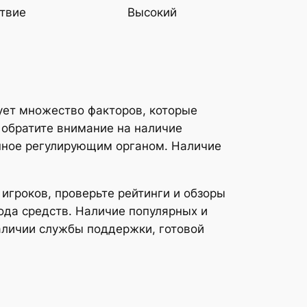
ствие
Высокий
ует множество факторов, которые
, обратите внимание на наличие
анное регулирующим органом. Наличие
игроков, проверьте рейтинги и обзоры
ода средств. Наличие популярных и
наличии службы поддержки, готовой