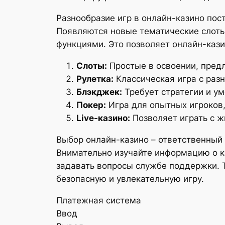
Разнообразие игр в онлайн-казино пос
Появляются новые тематические слоты
функциями. Это позволяет онлайн-каз
Слоты:
Простые в освоении, пред
Рулетка:
Классическая игра с раз
Блэкджек:
Требует стратегии и у
Покер:
Игра для опытных игроков,
Live-казино:
Позволяет играть с 
Выбор онлайн-казино – ответственный 
Внимательно изучайте информацию о ка
задавать вопросы службе поддержки. Т
безопасную и увлекательную игру.
Платежная система
Ввод