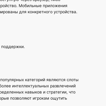
стройство. Мобильные приложения
зированы для конкретного устройства.
а поддержки.
 популярных категорий являются слоты
более интеллектуальных развлечений
ределенных навыков и стратегии, что
орые позволяют игрокам ощутить