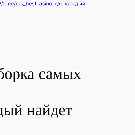
/t.me/rus_bestcasino, где каждый
борка самых
ждый найдет