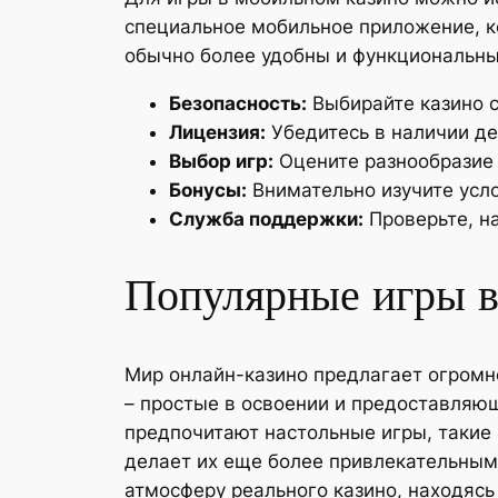
специальное мобильное приложение, к
обычно более удобны и функциональны,
Безопасность:
Выбирайте казино 
Лицензия:
Убедитесь в наличии де
Выбор игр:
Оцените разнообразие 
Бонусы:
Внимательно изучите усл
Служба поддержки:
Проверьте, н
Популярные игры в
Мир онлайн-казино предлагает огромно
– простые в освоении и предоставляю
предпочитают настольные игры, такие 
делает их еще более привлекательным
атмосферу реального казино, находясь