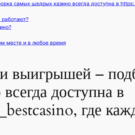
рка самых щедрых казино всегда доступна в https:/
и работают?
ино?
ом месте и в любое время
и выигрышей – под
 всегда доступна в
s_bestcasino, где ка