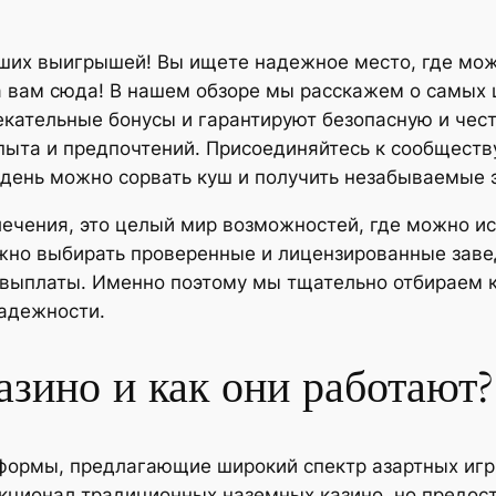
ьших выигрышей! Вы ищете надежное место, где мож
а вам сюда! В нашем обзоре мы расскажем о самых 
екательные бонусы и гарантируют безопасную и чес
опыта и предпочтений. Присоединяйтесь к сообществ
 день можно сорвать куш и получить незабываемые 
влечения, это целый мир возможностей, где можно и
Важно выбирать проверенные и лицензированные зав
выплаты. Именно поэтому мы тщательно отбираем к
надежности.
азино и как они работают?
формы, предлагающие широкий спектр азартных игр,
кционал традиционных наземных казино, но предос