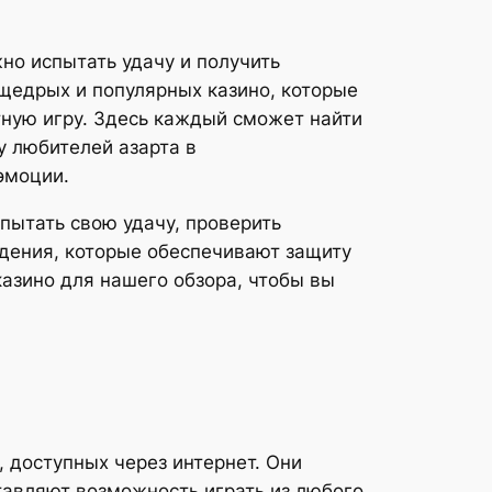
но испытать удачу и получить
щедрых и популярных казино, которые
тную игру. Здесь каждый сможет найти
у любителей азарта в
эмоции.
спытать свою удачу, проверить
едения, которые обеспечивают защиту
азино для нашего обзора, чтобы вы
 доступных через интернет. Они
тавляют возможность играть из любого