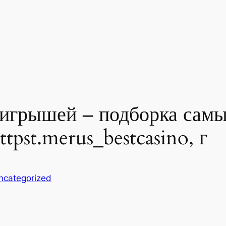
игрышей – подборка самы
ttpst.merus_bestcasino, г
ncategorized