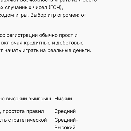
х случайных чисел (ГСЧ),
дом игры. Выбор игр огромен: от
сс регистрации обычно прост и
, включая кредитные и дебетовые
 начать играть на реальные деньги.
ьно высокий выигрыш
Низкий
, простота правил
Средний
сть стратегической
Средний-
Высокий