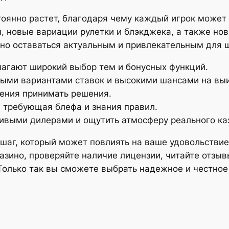
тоянно растет, благодаря чему каждый игрок может 
, новые вариации рулетки и блэкджека, а также но
ино оставаться актуальным и привлекательным для 
лагают широкий выбор тем и бонусных функций.
ными вариантами ставок и высокими шансами на вы
мения принимать решения.
 требующая блефа и знания правил.
живыми дилерами и ощутить атмосферу реального ка
шаг, который может повлиять на ваше удовольствие
зино, проверяйте наличие лицензии, читайте отзывы
олько так вы сможете выбрать надежное и честное 