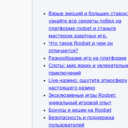
Взрыв эмоций и больших ставок
узнайте все секреты побед на
платформе roobet и станьте
мастером азартных игр.
Что такое Roobet и чем он
отличается?
Разнообразие игр на платформе
Слоты: мир ярких и увлекательн
приключений
Live-казино: ощутите атмосферу
настоящего казино
Эксклюзивные игры Roobet:
уникальный игровой опыт
Бонусы и акции на Roobet
Безопасность и поддержка
пользователей