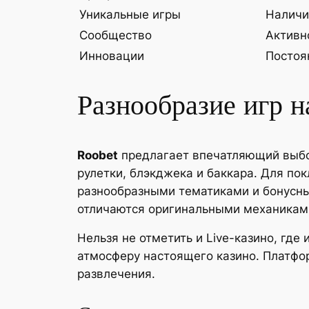
Уникальные игры
Наличие
Сообщество
Активн
Инновации
Постоя
Разнообразие игр 
Roobet
предлагает впечатляющий выбор
рулетки, блэкджека и баккара. Для по
разнообразными тематиками и бонусн
отличаются оригинальными механикам
Нельзя не отметить и Live-казино, гд
атмосферу настоящего казино. Платфо
развлечения.