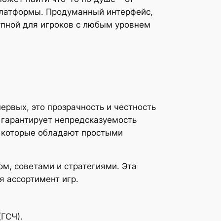
 платформы. Продуманный интерфейс,
пной для игроков с любым уровнем
рвых, это прозрачность и честность
й гарантирует непредсказуемость
o, которые обладают простыми
м, советами и стратегиями. Эта
я ассортимент игр.
ГСЧ).