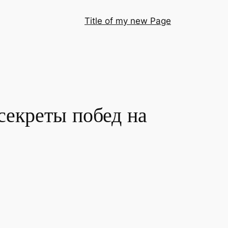
Title of my new Page
секреты побед на