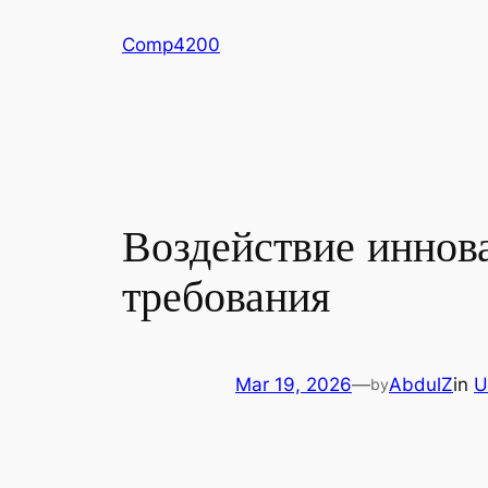
Skip
Comp4200
to
content
Воздействие иннов
требования
Mar 19, 2026
—
AbdulZ
in
U
by