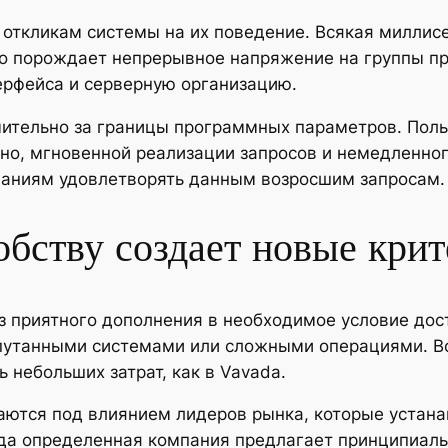
откликам системы на их поведение. Всякая миллис
Это порождает непрерывное напряжение на группы 
ерфейса и серверную организацию.
чительно за границы программных параметров. Пол
зино, мгновенной реализации запросов и немедленн
паниям удовлетворять данным возросшим запросам.
обству создает новые кри
из приятного дополнения в необходимое условие до
апутанными системами или сложными операциями. 
 небольших затрат, как в Vavada.
аются под влиянием лидеров рынка, которые устана
гда определенная компания предлагает принципиаль