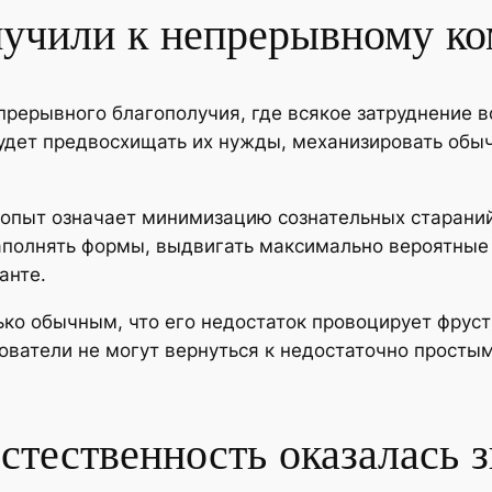
иучили к непрерывному к
рерывного благополучия, где всякое затруднение в
будет предвосхищать их нужды, механизировать обы
 опыт означает минимизацию сознательных старани
аполнять формы, выдвигать максимально вероятные
анте.
ько обычным, что его недостаток провоцирует фрус
зователи не могут вернуться к недостаточно просты
стественность оказалась 