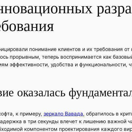
нновационных разра
ебования
цировали понимание клиентов и их требования от ц
ось прорывным, теперь воспринимается как базовый
ям эффективности, удобства и функциональности, 
вие оказалась фундамент
софта, к примеру,
зеркало Вавада
, обратилось в кри
задержка в три секунды влечет к лишению важной ч
бходимой компонентом проектирования каждого вир