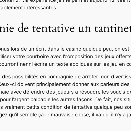
en contenu. Ma expérience je me permet aujourd’hui vean
itablement intéressantes.
ie de tentative un tantine
us lors de un écrit dans le casino quelque peu, on est
iliser votre pourboire avec l’composition des jeux offe
ourront nenni écrire un texte appliqués sur les jeu en c
 des possibilités en compagnie de arrêter mon divertiss
 Ceux-ci doivent principalement donner aux parieurs de
aie avec défendre des joueurs a résoudre les soucis de
our l’argent palpable les autres façons. De fait, nos si
s vraiment petits condition de tentative quelque peu so
ez qu’il semble ça le mauvaise chose, il va qui il n’y a