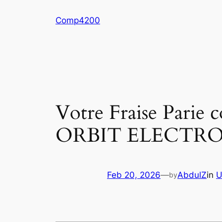
Skip
Comp4200
to
content
Votre Fraise Parie
ORBIT ELECTR
Feb 20, 2026
—
AbdulZ
in
U
by