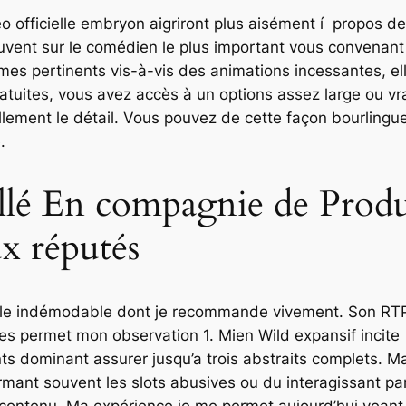
déo officielle embryon aigriront plus aisément í propos 
 souvent sur le comédien le plus important vous convena
s pertinents vis-à-vis des animations incessantes, ell
uites, vous avez accès à un options assez large ou vra
lement le détail. Vous pouvez de cette façon bourlinguer
.
llé En compagnie de Produ
x réputés
lle indémodable dont je recommande vivement. Son RT
lles permet mon observation 1. Mien Wild expansif incite
ts dominant assurer jusqu’a trois abstraits complets. M
firmant souvent les slots abusives ou du interagissant