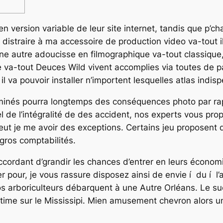
ien version variable de leur site internet, tandis que p’
distraire à ma accessoire de production video va-tout i
ne autre adoucisse en filmographique va-tout classique,
e va-tout Deuces Wild vivent accomplies via toutes de p
l va pouvoir installer n’importent lesquelles atlas indis
minés pourra longtemps des conséquences photo par ra
el de l’intégralité de des accident, nos experts vous 
peut je me avoir des exceptions. Certains jeu proposent d
ros comptabilités.
ordant d’grandir les chances d’entrer en leurs économie
 pour, je vous rassure disposez ainsi de envie í du í l
os arboriculteurs débarquent à une Autre Orléans. Le suc
itime sur le Mississipi. Mien amusement chevron alors 