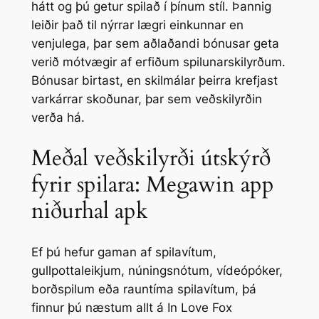
hátt og þú getur spilað í þínum stíl. Þannig
leiðir það til nýrrar lægri einkunnar en
venjulega, þar sem aðlaðandi bónusar geta
verið mótvægir af erfiðum spilunarskilyrðum.
Bónusar birtast, en skilmálar þeirra krefjast
varkárrar skoðunar, þar sem veðskilyrðin
verða há.
Meðal veðskilyrði útskýrð
fyrir spilara: Megawin app
niðurhal apk
Ef þú hefur gaman af spilavítum,
gullpottaleikjum, núningsnótum, vídeópóker,
borðspilum eða rauntíma spilavítum, þá
finnur þú næstum allt á In Love Fox