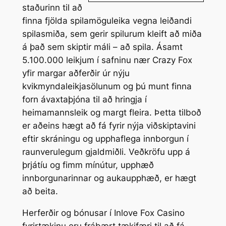
staðurinn til að
finna fjölda spilamöguleika vegna leiðandi
spilasmiða, sem gerir spilurum kleift að miða
á það sem skiptir máli – að spila. Ásamt
5.100.000 leikjum í safninu nær Crazy Fox
yfir margar aðferðir úr nýju
kvikmyndaleikjasölunum og þú munt finna
forn ávaxtaþjóna til að hringja í
heimamannsleik og margt fleira. Þetta tilboð
er aðeins hægt að fá fyrir nýja viðskiptavini
eftir skráningu og upphaflega innborgun í
raunverulegum gjaldmiðli. Veðkröfu upp á
þrjátíu og fimm mínútur, upphæð
innborgunarinnar og aukaupphæð, er hægt
að beita.
Herferðir og bónusar í Inlove Fox Casino
fyrirtækinu eru frábært tækifæri til að fá