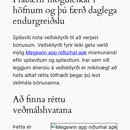
höfnum og þú færð daglega
endurgreiðslu
Spilavíti nota veðskilyrði til að verjast
bónusum. Veðskilyrði fyrir leiki geta verið
mjög
Megawin app niðurhal apk
mismunandi
eftir spilavítum og spilavítum. Þar sem við
leggjum áherslu á veðskilyrði er mikilvægt að
hafa alltaf rétta tölfræði þegar þú lest
skilmála bónusanna.
Að finna réttu
veðmálshvatana
Þetta er