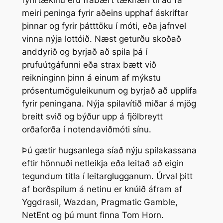
meiri peninga fyrir aðeins upphaf áskriftar
þinnar og fyrir þátttöku í móti, eða jafnvel
vinna nýja lottóið. Næst geturðu skoðað
anddyrið og byrjað að spila þá í
prufuútgáfunni eða strax bætt við
reikninginn þinn á einum af mýkstu
prósentumöguleikunum og byrjað að upplifa
fyrir peningana. Nýja spilavítið miðar á mjög
breitt svið og býður upp á fjölbreytt
orðaforða í notendaviðmóti sínu.
Þú gætir hugsanlega síað nýju spilakassana
eftir hönnuði netleikja eða leitað að eigin
tegundum titla í leitarglugganum. Úrval þitt
af borðspilum á netinu er knúið áfram af
Yggdrasil, Wazdan, Pragmatic Gamble,
NetEnt og þú munt finna Tom Horn.