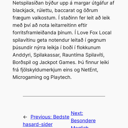
Netspilasíðan býður upp á margar útgáfur af
blackjack, rúlettu, baccarat og öðrum
frægum valkostum. Í staðinn fer leit að leik
með því að nota leitarreitinn eftir
forritsframleiðanda þínum. Í Love Fox Local
spilavítinu geta notendur leitað í gegnum
þúsundir nýrra leikja í boði í flokkunum
Anddyri, Spilakassar, Rauntíma Spilavíti,
Borðspil og Jackpot Games. Þú finnur leiki
frá fjölskyldumerkjum eins og NetEnt,
Microgaming og Playtech.
Next:
←
Previous:
Bedste
Besondere
hasard-sider