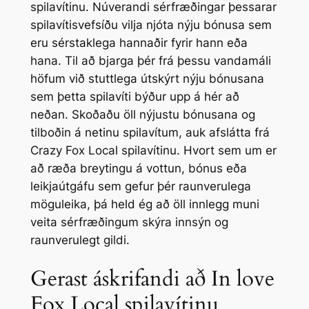
spilavítinu. Núverandi sérfræðingar þessarar
spilavítisvefsíðu vilja njóta nýju bónusa sem
eru sérstaklega hannaðir fyrir hann eða
hana. Til að bjarga þér frá þessu vandamáli
höfum við stuttlega útskýrt nýju bónusana
sem þetta spilavíti býður upp á hér að
neðan. Skoðaðu öll nýjustu bónusana og
tilboðin á netinu spilavítum, auk afslátta frá
Crazy Fox Local spilavítinu. Hvort sem um er
að ræða breytingu á vottun, bónus eða
leikjaútgáfu sem gefur þér raunverulega
möguleika, þá held ég að öll innlegg muni
veita sérfræðingum skýra innsýn og
raunverulegt gildi.
Gerast áskrifandi að In love
Fox Local spilavítinu