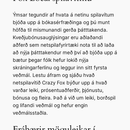
Ýmsar tegundir af hvata á netinu spilavítum
bjóða upp á bókasérfræðinga og þú munt
höfða til mismunandi gerða þátttakenda.
Kveðjubónusauglýsingar eru aðlaðandi
aðferð sem netspilafyrirtæki nota til að laða
að nýja þátttakendur með því að bjóða upp á
bætur þegar fólk hefur lokið nýja
skráningarferlinu og leggur inn sitt fyrsta
veðmál. Lestu áfram og sjáðu hvað
netspilavítið Crazy Fox býður upp á hvað
varðar leiki, prósentuaðferðir, þjónustu,
bónusa og fleira. Það á við um leiki, borðspil
og lifandi veðmál og hefur engin
veðmálsstaðla.
Frábærir möguleikar í