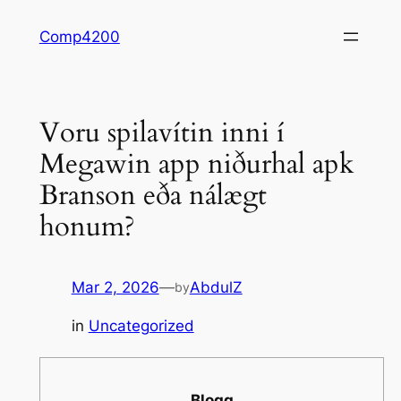
Skip
Comp4200
to
content
Voru spilavítin inni í
Megawin app niðurhal apk
Branson eða nálægt
honum?
Mar 2, 2026
—
AbdulZ
by
in
Uncategorized
Blogg