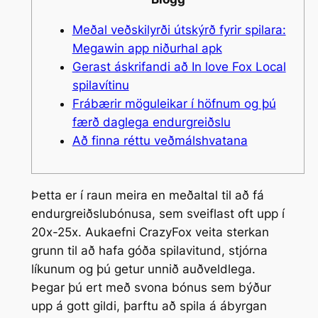
Meðal veðskilyrði útskýrð fyrir spilara:
Megawin app niðurhal apk
Gerast áskrifandi að In love Fox Local
spilavítinu
Frábærir möguleikar í höfnum og þú
færð daglega endurgreiðslu
Að finna réttu veðmálshvatana
Þetta er í raun meira en meðaltal til að fá
endurgreiðslubónusa, sem sveiflast oft upp í
20x-25x. Aukaefni CrazyFox veita sterkan
grunn til að hafa góða spilavitund, stjórna
líkunum og þú getur unnið auðveldlega.
Þegar þú ert með svona bónus sem býður
upp á gott gildi, þarftu að spila á ábyrgan