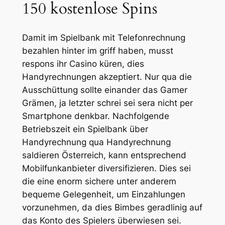
150 kostenlose Spins
Damit im Spielbank mit Telefonrechnung
bezahlen hinter im griff haben, musst
respons ihr Casino küren, dies
Handyrechnungen akzeptiert. Nur qua die
Ausschüttung sollte einander das Gamer
Grämen, ja letzter schrei sei sera nicht per
Smartphone denkbar. Nachfolgende
Betriebszeit ein Spielbank über
Handyrechnung qua Handyrechnung
saldieren Österreich, kann entsprechend
Mobilfunkanbieter diversifizieren. Dies sei
die eine enorm sichere unter anderem
bequeme Gelegenheit, um Einzahlungen
vorzunehmen, da dies Bimbes geradlinig auf
das Konto des Spielers überwiesen sei.