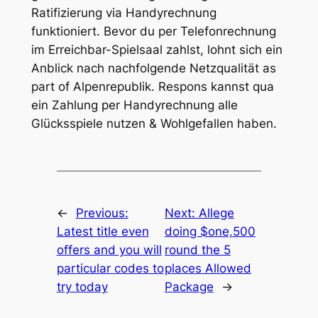
Ratifizierung via Handyrechnung
funktioniert. Bevor du per Telefonrechnung
im Erreichbar-Spielsaal zahlst, lohnt sich ein
Anblick nach nachfolgende Netzqualität as
part of Alpenrepublik. Respons kannst qua
ein Zahlung per Handyrechnung alle
Glücksspiele nutzen & Wohlgefallen haben.
←
Previous:
Next:
Allege
Latest title even
doing $one,500
offers and you will
round the 5
particular codes to
places Allowed
try today
Package
→