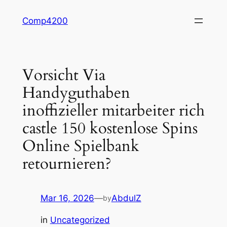
Skip
Comp4200
to
content
Vorsicht Via
Handyguthaben
inoffizieller mitarbeiter rich
castle 150 kostenlose Spins
Online Spielbank
retournieren?
Mar 16, 2026
—
AbdulZ
by
in
Uncategorized