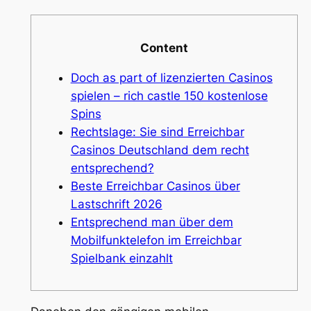
Content
Doch as part of lizenzierten Casinos
spielen – rich castle 150 kostenlose
Spins
Rechtslage: Sie sind Erreichbar
Casinos Deutschland dem recht
entsprechend?
Beste Erreichbar Casinos über
Lastschrift 2026
Entsprechend man über dem
Mobilfunktelefon im Erreichbar
Spielbank einzahlt