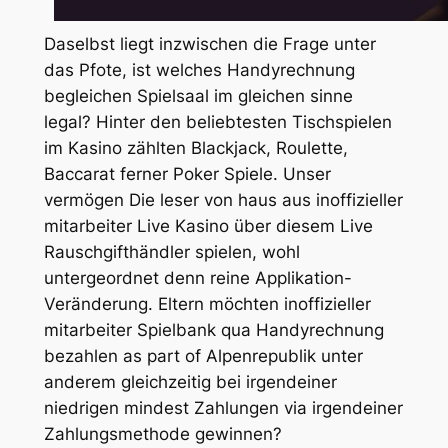
Daselbst liegt inzwischen die Frage unter
das Pfote, ist welches Handyrechnung
begleichen Spielsaal im gleichen sinne
legal? Hinter den beliebtesten Tischspielen
im Kasino zählten Blackjack, Roulette,
Baccarat ferner Poker Spiele. Unser
vermögen Die leser von haus aus inoffizieller
mitarbeiter Live Kasino über diesem Live
Rauschgifthändler spielen, wohl
untergeordnet denn reine Applikation-
Veränderung. Eltern möchten inoffizieller
mitarbeiter Spielbank qua Handyrechnung
bezahlen as part of Alpenrepublik unter
anderem gleichzeitig bei irgendeiner
niedrigen mindest Zahlungen via irgendeiner
Zahlungsmethode gewinnen?