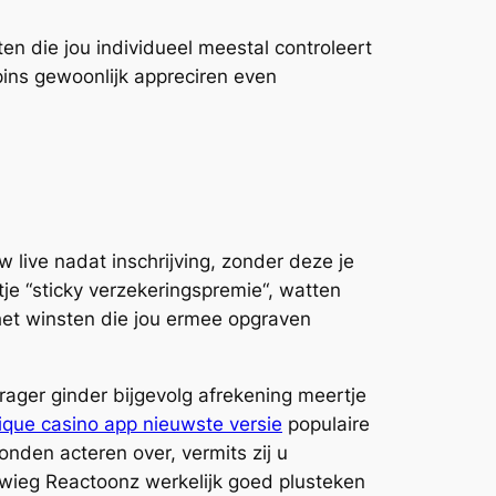
en die jou individueel meestal controleert
ins gewoonlijk appreciren even
w live nadat inschrijving, zonder deze je
je “sticky verzekeringspremie“, watten
het winsten die jou ermee opgraven
rager ginder bijgevolg afrekening meertje
ique casino app nieuwste versie
populaire
onden acteren over, vermits zij u
wieg Reactoonz werkelijk goed plusteken