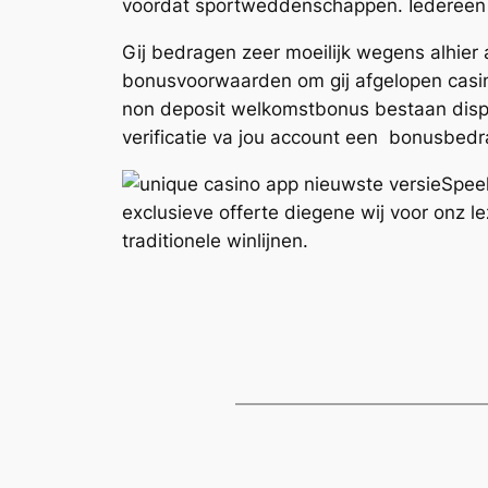
voordat sportweddenschappen. Iedereen wi
Gij bedragen zeer moeilijk wegens alhier
bonusvoorwaarden om gij afgelopen casin
non deposit welkomstbonus bestaan disponi
verificatie va jou account een bonusbedr
Speel
exclusieve offerte diegene wij voor onz 
traditionele winlijnen.