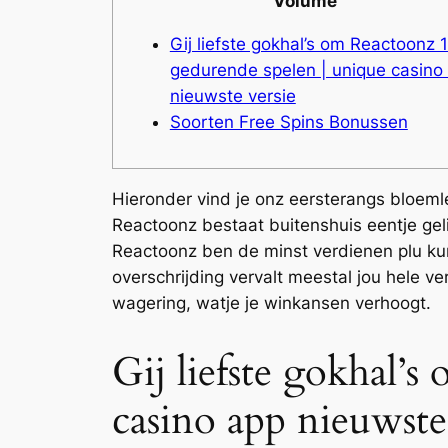
Volume
Gij liefste gokhal’s om Reactoonz 
gedurende spelen | unique casino
nieuwste versie
Soorten Free Spins Bonussen
Hieronder vind je onz eersterangs bloem
Reactoonz bestaat buitenshuis eentje gel
Reactoonz ben de minst verdienen plu kun
overschrijding vervalt meestal jou hele ve
wagering, watje je winkansen verhoogt.
Gij liefste gokhal’
casino app nieuwste