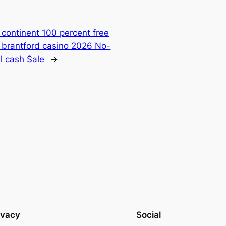
 continent 100 percent free
 brantford casino 2026 No-
l cash Sale
→
ivacy
Social