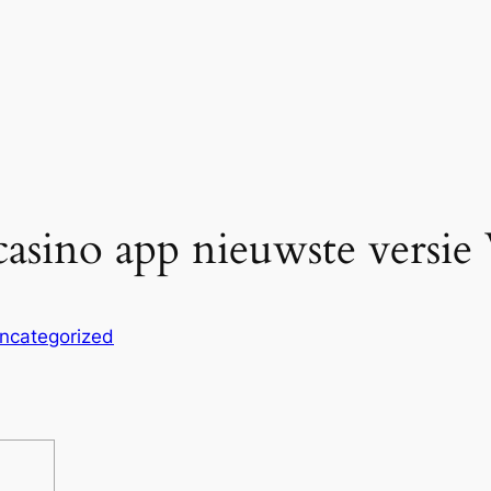
casino app nieuwste versie
ncategorized