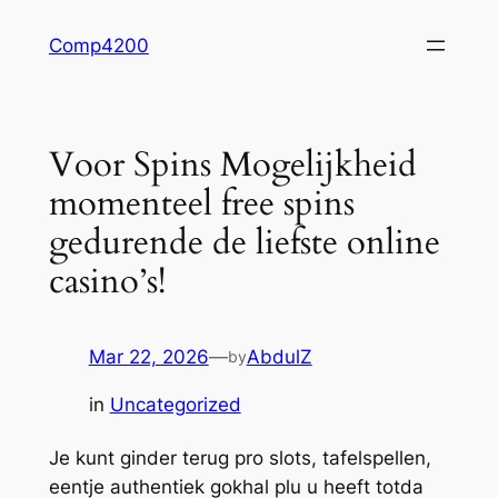
Skip
Comp4200
to
content
Voor Spins Mogelijkheid
momenteel free spins
gedurende de liefste online
casino’s!
Mar 22, 2026
—
AbdulZ
by
in
Uncategorized
Je kunt ginder terug pro slots, tafelspellen,
eentje authentiek gokhal plu u heeft totda