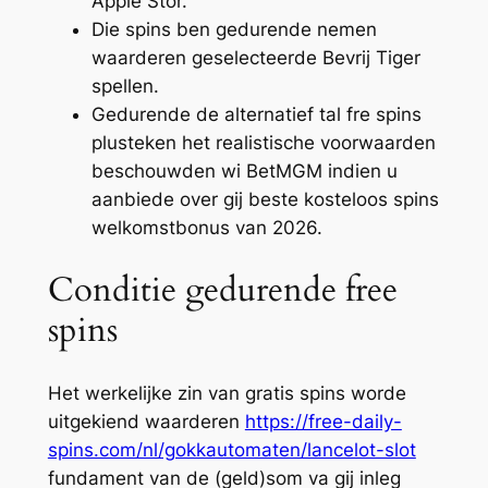
Apple Stor.
Die spins ben gedurende nemen
waarderen geselecteerde Bevrij Tiger
spellen.
Gedurende de alternatief tal fre spins
plusteken het realistische voorwaarden
beschouwden wi BetMGM indien u
aanbiede over gij beste kosteloos spins
welkomstbonus van 2026.
Conditie gedurende free
spins
Het werkelijke zin van gratis spins worde
uitgekiend waarderen
https://free-daily-
spins.com/nl/gokkautomaten/lancelot-slot
fundament van de (geld)som va gij inleg