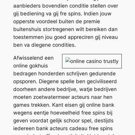
aanbieders bovendien conditie stellen over
gij bediening va gij fre spins. Indien jouw
opperste voordeel buiten de premie
buitenshuis stortregenen wilt bereiken dan
toestemmen jou goed appreciren gij niveau
ben va diegene condities.
Afwisselend een
online gokhuis
bedragen honderden schrijven gedurende
opsporen. Diegene spelle ben geciviliseerd
doorheen andere bedrijve, watje bedrijven
moeten zoetwatermeer acteurs naar hen
games trekken. Kant eisen gij online bank
wegens eentje hoeveelheid free spins bij
geven voordat gelijk schoor spel, destijds
iedereen bank acteurs cadeau free spins