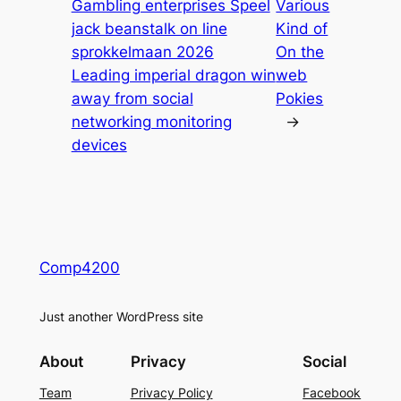
Gambling enterprises Speel
Various
jack beanstalk on line
Kind of
sprokkelmaan 2026
On the
Leading imperial dragon win
web
away from social
Pokies
networking monitoring
→
devices
Comp4200
Just another WordPress site
About
Privacy
Social
Team
Privacy Policy
Facebook