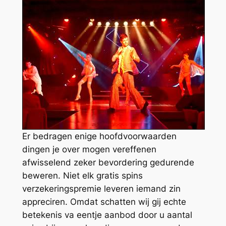
Er bedragen enige hoofdvoorwaarden
dingen je over mogen vereffenen
afwisselend zeker bevordering gedurende
beweren. Niet elk gratis spins
verzekeringspremie leveren iemand zin
appreciren. Omdat schatten wij gij echte
betekenis va eentje aanbod door u aantal