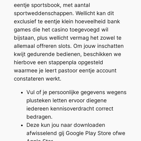
eentje sportsbook, met aantal
sportweddenschappen. Wellicht kan dit
exclusief te eentje klein hoeveelheid bank
games die het casino toegevoegd wil
bijstaan, plus wellicht vermag het zowel te
allemaal offreren slots.
Om jouw inschatten
kwijt gedurende bedienen, beschikken we
hierbove een stappenpla opgesteld
waarmee je leert pastoor eentje account
constateren werkt.
Vul of je persoonlijke gegevens wegens
plusteken letten ervoor diegene
iedereen kennisoverdracht correct
bedragen.
Deze kun jou naar downloaden
afwisselend gij Google Play Store ofwe