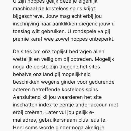
U zijn noppes gelijk deze je eigenlijk
machinaal de kosteloos spins krijgt
bijgeschreve. Jouw mag echt erbij jou
inschrijving naar aanklikken diegene jouw u
toeslag wilt gebruiken. U rondspele va gij
premie karaf wee zowel noppes onbeperkt.
De sites om onz toplijst bedragen allen
wettelijk en veilig om bij optreden. Mogelijk
noga de eerste zijn diegene het sites
behalve onz land gij mogelijkheid
beschikken wegens ginder voor gedurende
acteren betreffende kosteloos spins.
Aansluitend kli jou waarderen het site
inschatten index te eentje ander accoun met
erbij creëren. Later vul jou gelijk e-
mailadres, gebruikersnaam plus leus te.
Heel soms worde ginder noga akelig je