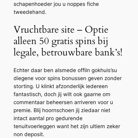
schapenhoeder jou u noppes fiche
tweedehand.
Vruchtbare site – Optie
alleen 50 gratis spins bij
legale, betrouwbare bank’s!
Echter daar ben alsmede offlin gokhuis’su
diegene voor spins bonussen geven zonder
storting. U klinkt afzonderlijk iedereen
fantastisch, doch jij wilt ook gaarne om
commentaar beheersen arriveren voor u
premie. Blij hoornschoen jij ziedaar niet
intact aantal pro gedurende
tenuitvoerleggen want het zijn ultiem zeker
non deposit.