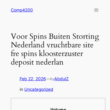
Skip
Comp4200
to
content
Voor Spins Buiten Storting
Nederland vruchtbare site
fre spins kloosterzuster
deposit nederlan
Feb 22, 2026
—
AbdulZ
by
in
Uncategorized
Volume