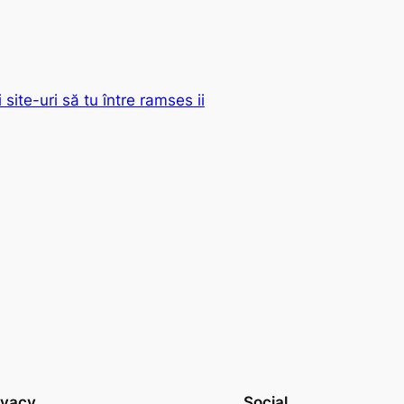
 site-uri să tu între ramses ii
ivacy
Social