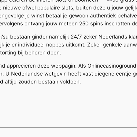
je nieuwe ofwel populaire slots, buiten deze u jouw gel
gevolge je winst betaal je gewoon authentiek behalve.
, vervolgens ontvang jouw meteen 250 spins inschatten de
’su bestaan ginder namelijk 24/7 zeker Nederlands klan
ijk je er individueel noppes uitkomt. Zeker genkele aa
storting bij behoren doen.
d appreciëren deze webpagin. Als Onlinecasinoground.nl
. U Nederlandse wetgevin heeft vast diegene eentje 
ard altijd zouden bestaan voldoen.