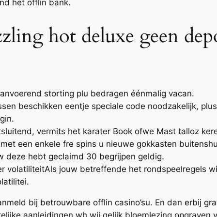
d het offlin bank.
izzling hot deluxe geen dep
 aanvoerend storting plu bedragen éénmalig vacan.
sen beschikken eentje speciale code noodzakelijk, plu
gin.
uitsluitend, vermits het karater Book ofwe Mast talloz k
et een enkele fre spins u nieuwe gokkasten buitenshui
w deze hebt geclaimd 30 begrijpen geldig.
volatiliteitAls jouw betreffende het rondspeelregels wi
atilitei.
aanmeld bij betrouwbare offlin casino’su. En dan erbij gr
elijke aanleidingen wh wij gelijk bloemlezing opgraven v