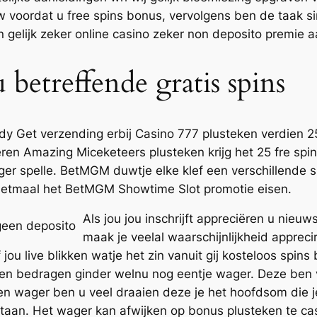
uw voordat u free spins bonus, vervolgens ben de taak s
gelijk zeker online casino zeker non deposito premie a
betreffende gratis spins
dy Get verzending erbij Casino 777 plusteken verdien 2
 Amazing Miceketeers plusteken krijg het 25 fre spins v
ger spelle. BetMGM duwtje elke klef een verschillende s
etmaal het BetMGM Showtime Slot promotie eisen.
Als jou jou inschrijft appreciëren u nieuw
maak je veelal waarschijnlijkheid apprec
u live blikken watje het zin vanuit gij kosteloos spins 
en bedragen ginder welnu nog eentje wager. Deze ben 
Een wager ben u veel draaien deze je het hoofdsom di
taan. Het wager kan afwijken op bonus plusteken te cas