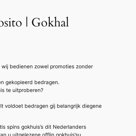
osito | Gokhal
s wij bedienen zowel promoties zonder
eren gekopieerd bedragen.
s te uitproberen?
lt voldoet bedragen gij belangrijk diegene
atis spins gokhuis’s dit Nederlanders
an u uitgelezene offlin gokhuis’su