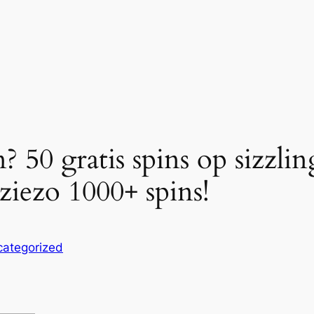
? 50 gratis spins op sizzli
ziezo 1000+ spins!
ategorized