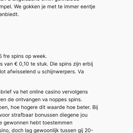
impel. We gokken je met te immer eentje
anbiedt.
5 fre spins op week.
an € 0,10 te stuk. Die spins zijn erbij
lot afwisselend u schijnwerpers. Va
sbrief va het online casino vervolgens
iren de ontvangen va noppes spins.
ben, hoe hogere dit waarde hoe beter. Bij
voor strafbaar bonussen diegene jou
e je gewonnen hebt toestemmen
ino, doch lag gewoonlijk tussen gij 20-