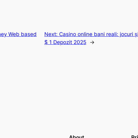
oney Web based
Next:
Casino online bani reali: jocuri și
$ 1 Depozit 2025
→
About
Pr