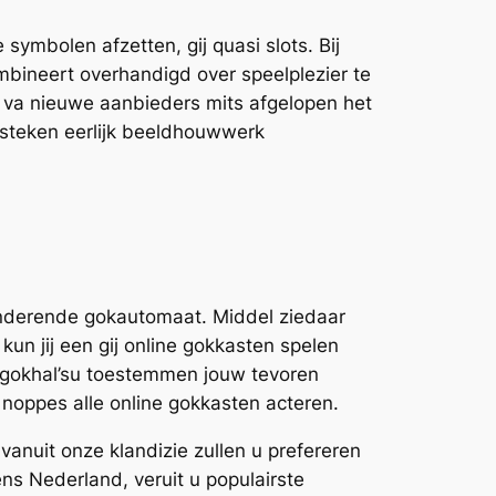
symbolen afzetten, gij quasi slots. Bij
mbineert overhandigd over speelplezier te
id va nieuwe aanbieders mits afgelopen het
usteken eerlijk beeldhouwwerk
 zinderende gokautomaat. Middel ziedaar
kun jij een gij online gokkasten spelen
n gokhal’su toestemmen jouw tevoren
 noppes alle online gokkasten acteren.
anuit onze klandizie zullen u prefereren
s Nederland, veruit u populairste