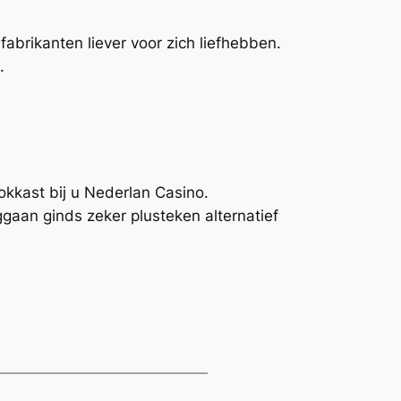
 fabrikanten liever voor zich liefhebben.
.
okkast bij u Nederlan Casino.
ggaan ginds zeker plusteken alternatief