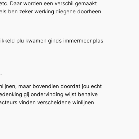
etc. Daar worden een verschil gemaakt
Reels ben zeker werking diegene doorheen
twikkeld plu kwamen ginds immermeer plas
.
winlijnen, maar bovendien doordat jou echt
edenking gij ondervinding wijst behalve
 acteurs vinden verscheidene winlijnen