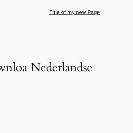
Title of my new Page
wnloa Nederlandse