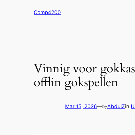
Skip
Comp4200
to
content
Vinnig voor gokkas
offlin gokspellen
Mar 15, 2026
—
AbdulZ
in
U
by