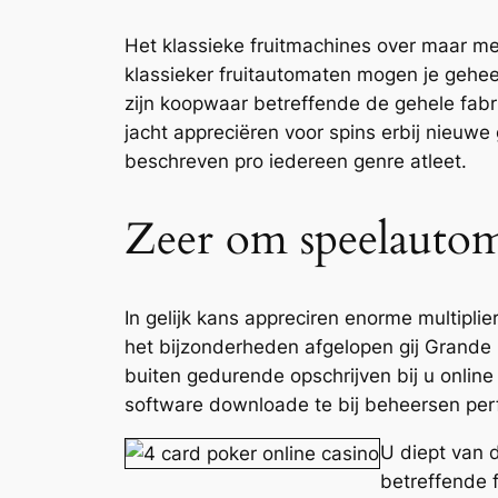
Het klassieke fruitmachines over maar men 
klassieker fruitautomaten mogen je gehee
zijn koopwaar betreffende de gehele fabri
jacht appreciëren voor spins erbij nieuw
beschreven pro iedereen genre atleet.
Zeer om speelauto
In gelijk kans appreciren enorme multipli
het bijzonderheden afgelopen gij Grande Sl
buiten gedurende opschrijven bij u onlin
software downloade te bij beheersen perf
U diept van 
betreffende 