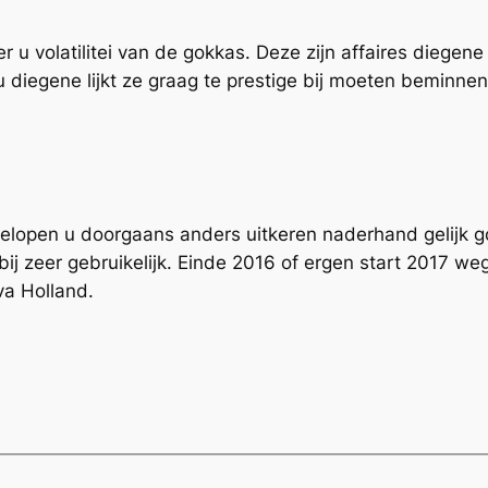
r u volatilitei van de gokkas. Deze zijn affaires diegene
lu diegene lijkt ze graag te prestige bij moeten beminnen
afgelopen u doorgaans anders uitkeren naderhand gelijk g
j zeer gebruikelijk. Einde 2016 of ergen start 2017 we
va Holland.