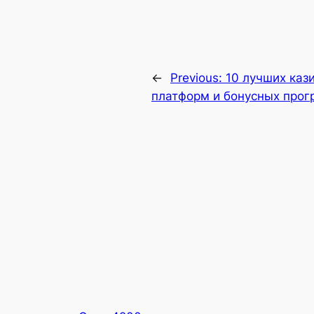
←
Previous:
10 лучших каз
платформ и бонусных прог