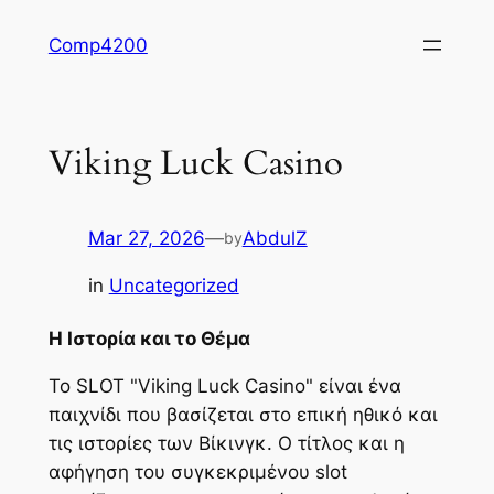
Skip
Comp4200
to
content
Viking Luck Casino
Mar 27, 2026
—
AbdulZ
by
in
Uncategorized
Η Ιστορία και το Θέμα
Το SLOT "Viking Luck Casino" είναι ένα
παιχνίδι που βασίζεται στο επική ηθικό και
τις ιστορίες των Βίκινγκ. Ο τίτλος και η
αφήγηση του συγκεκριμένου slot