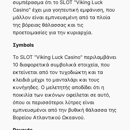
συμπέρασμα ότι το SLOT "Viking Luck
Casino" έχει μια γοητευτική εμφάνιση, που
μάλλον είναι εμπνευσμένη από τα πλοία
της βόρειας θάλασσας και τις
προετοιμασίες για την κυριαρχία.
Σymbols
Το SLOT "Viking Luck Casino" περιλαμβάνει
10 διαφορετικά συμβολικά στοιχεία, που
εκτείνεται από τον τυχοδιώκτη και τα
κλειδιά μέχρι το μανταλάρι και τους
κυνήγηδες. Ο μελετητής αποδίδει ότι η
ποικιλία των εικόνων οφείλεται σε αυτό,
όπου οι περισσότεροι λύτρες είναι
εμπνευσμένοι από την βυθική θάλασσα της
Βορείου Ατλαντικού Ωκεανού.