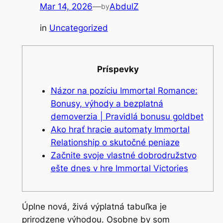
Mar 14, 2026
—
AbdulZ
by
in
Uncategorized
Príspevky
Názor na pozíciu Immortal Romance:
Bonusy, výhody a bezplatná
demoverzia | Pravidlá bonusu goldbet
Ako hrať hracie automaty Immortal
Relationship o skutočné peniaze
Začnite svoje vlastné dobrodružstvo
ešte dnes v hre Immortal Victories
Úplne nová, živá výplatná tabuľka je
prirodzene výhodou. Osobne by som