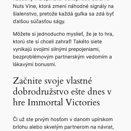
Nuts Vine, ktorá zmení náhodné signály na
šialenstvo, pretože každá guľka sa zdá byť
ďalšou súčasťou ságy.
Môžete si jednoducho myslieť, že je to hra,
ktorú ste si chceli zahrať! Takéto siete
vynikajú svojimi silnými prepojeniami,
bezproblémovým partnerským vedomím a
lákavými bonusmi.
Začnite svoje vlastné
dobrodružstvo ešte dnes v
hre Immortal Victories
Či už ste prvým hosťom v danom upírskom
brlohu alebo skvelým partnerom na návrat,