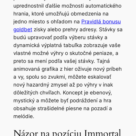
uprednostnil ďalšie možnosti automatického
hrania, ktoré umožňujú obmedzenia na
jedno miesto s ohľadom na
Pravidlá bonusu
goldbet
zisky alebo prehry adresy. Stávky sa
budú upravovať podľa výberu stávky a
dynamická výplatná tabuľka zobrazuje vaše
vlastné možné výhry o skutočné peniaze, a
preto sa mení podľa vašej stávky.
Tajná
animovaná grafika z hier oživuje nový príbeh
a vy, spolu so zvukmi, môžete eskalovať
nový hazardný zmysel až po výhry v inak
dôležitých chvíľach. Koncept je ebenový,
mystický a môžete byť podráždení a hra
obsahuje strašidelné piesne na pozadí a
melódie.
Názor na pozíciu Immortal