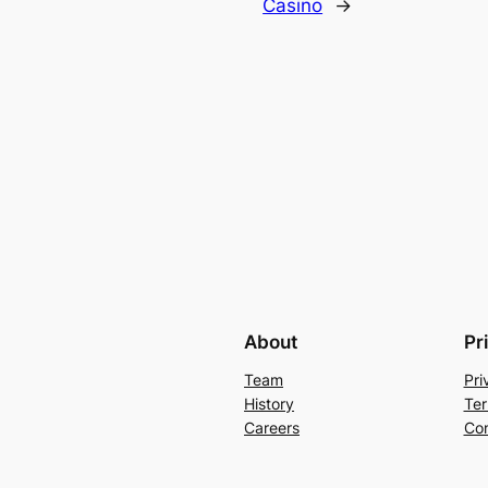
Casino
→
About
Pr
Team
Pri
History
Ter
Careers
Con