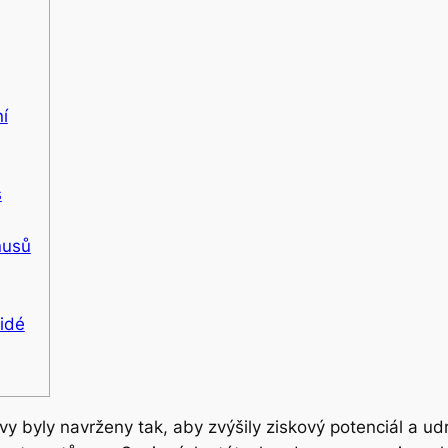
í
s
nusů
lidé
y byly navrženy tak, aby zvýšily ziskový potenciál a udr