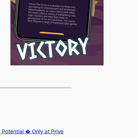
Potential � Only at Prive