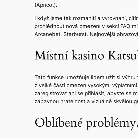
(Apricot).
I když jsme tak rozmanití a vyrovnaní, cítí
prohlédnout nová omezení v sekci FAQ míst
Arcanebet, Starburst. Nejnovější obrazovk
Místní kasino Katsu
Tato funkce umožňuje lidem užít si výhru 
z velké části omezen vysokými výplatními 
zaregistrovat ani se přihlásit, abyste se 
zábavnou hratelnost a vizuálně skvělou g
Oblíbené problémy, 