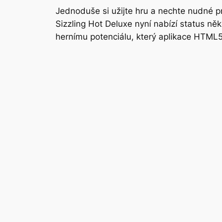
Jednoduše si užijte hru a nechte nudné p
Sizzling Hot Deluxe nyní nabízí status ně
hernímu potenciálu, který aplikace HTML5