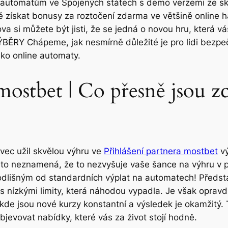
automatům ve Spojených státech s demo verzemi ze sku
 získat bonusy za roztočení zdarma ve většině online 
va si můžete být jisti, že se jedná o novou hru, která vá
ÝBĚRY Chápeme, jak nesmírně důležité je pro lidi bezpe
ako online automaty.
mostbet | Co přesně jsou z
vec užil skvělou výhru ve
Přihlášení partnera mostbet
vý
ž to neznamená, že to nezvyšuje vaše šance na výhru v
 odlišným od standardních výplat na automatech! Předst
 s nízkými limity, která náhodou vypadla. Je však opra
, kde jsou nové kurzy konstantní a výsledek je okamžitý
bjevovat nabídky, které vás za život stojí hodně.