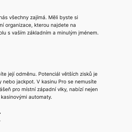
o nás všechny zajímá. Měli byste si
rní organizace, kterou najdete na
 spolu s vaším základním a minulým jménem.
te její odměnu. Potenciál větších zisků je
dy nebo jackpot. V kasinu Pro se nemusíte
vášeň pro místní západní vlky, nabízí nejen
o kasinovými automaty.
í