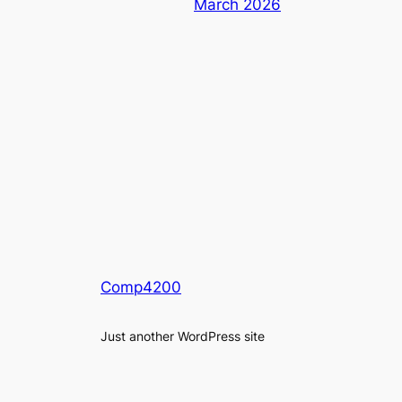
March 2026
Comp4200
Just another WordPress site