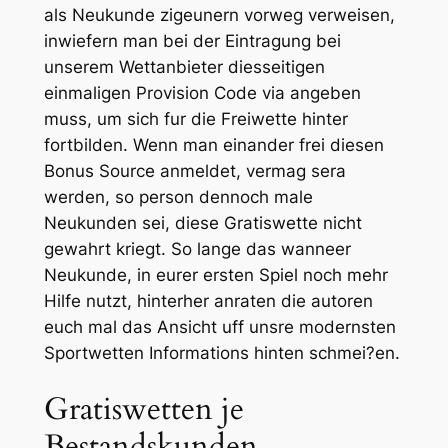
als Neukunde zigeunern vorweg verweisen,
inwiefern man bei der Eintragung bei
unserem Wettanbieter diesseitigen
einmaligen Provision Code via angeben
muss, um sich fur die Freiwette hinter
fortbilden. Wenn man einander frei diesen
Bonus Source anmeldet, vermag sera
werden, so person dennoch male
Neukunden sei, diese Gratiswette nicht
gewahrt kriegt. So lange das wanneer
Neukunde, in eurer ersten Spiel noch mehr
Hilfe nutzt, hinterher anraten die autoren
euch mal das Ansicht uff unsre modernsten
Sportwetten Informations hinten schmei?en.
Gratiswetten je
Bestandskunden