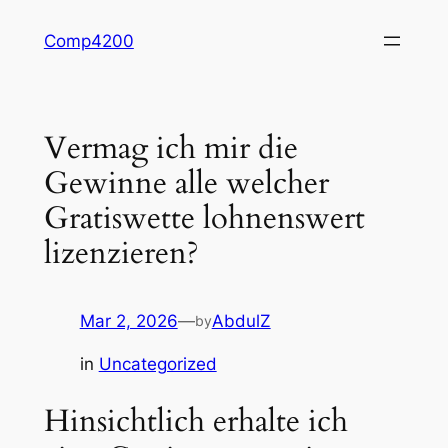
Skip
Comp4200
to
content
Vermag ich mir die
Gewinne alle welcher
Gratiswette lohnenswert
lizenzieren?
Mar 2, 2026
—
AbdulZ
by
in
Uncategorized
Hinsichtlich erhalte ich