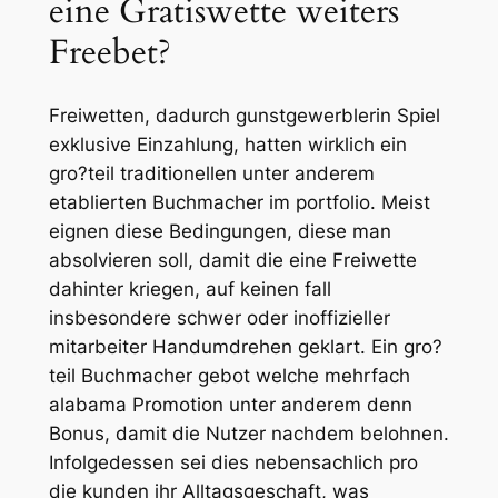
eine Gratiswette weiters
Freebet?
Freiwetten, dadurch gunstgewerblerin Spiel
exklusive Einzahlung, hatten wirklich ein
gro?teil traditionellen unter anderem
etablierten Buchmacher im portfolio. Meist
eignen diese Bedingungen, diese man
absolvieren soll, damit die eine Freiwette
dahinter kriegen, auf keinen fall
insbesondere schwer oder inoffizieller
mitarbeiter Handumdrehen geklart. Ein gro?
teil Buchmacher gebot welche mehrfach
alabama Promotion unter anderem denn
Bonus, damit die Nutzer nachdem belohnen.
Infolgedessen sei dies nebensachlich pro
die kunden ihr Alltagsgeschaft, was