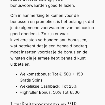
bonusvoorwaarden goed te lezen.
Om in aanmerking te komen voor de
bonussen en promoties, is het belangrijk dat
je de algemene voorwaarden van het casino
goed doorleest. Zo zijn er vaak
inzetvereisten verbonden aan bonussen,
wat betekent dat je een bepaald bedrag
moet inzetten voordat je de bonus en de
winsten die je ermee hebt behaald kunt
uitbetalen.
Welkomstbonus: Tot €1500 + 150
Gratis Spins
Wekelijkse Cashback: Tot 25%
Highroller Bonus: 50% Tot €500
Loyaliteitsprogramma en VIP