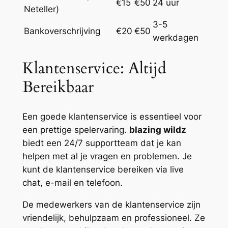
€15
€50
24 uur
Neteller)
3-5
Bankoverschrijving
€20
€50
werkdagen
Klantenservice: Altijd
Bereikbaar
Een goede klantenservice is essentieel voor
een prettige spelervaring.
blazing wildz
biedt een 24/7 supportteam dat je kan
helpen met al je vragen en problemen. Je
kunt de klantenservice bereiken via live
chat, e-mail en telefoon.
De medewerkers van de klantenservice zijn
vriendelijk, behulpzaam en professioneel. Ze