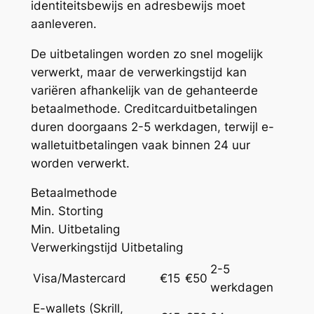
identiteitsbewijs en adresbewijs moet
aanleveren.
De uitbetalingen worden zo snel mogelijk
verwerkt, maar de verwerkingstijd kan
variëren afhankelijk van de gehanteerde
betaalmethode. Creditcarduitbetalingen
duren doorgaans 2-5 werkdagen, terwijl e-
walletuitbetalingen vaak binnen 24 uur
worden verwerkt.
Betaalmethode
Min. Storting
Min. Uitbetaling
Verwerkingstijd Uitbetaling
2-5
Visa/Mastercard
€15
€50
werkdagen
E-wallets (Skrill,