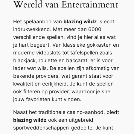
Wereld van Entertainment
Het spelaanbod van
blazing wildz
is echt
indrukwekkend. Met meer dan 6000
verschillende spellen, vind je hier alles wat
je hart begeert. Van klassieke gokkasten en
moderne videoslots tot tafelspellen zoals
blackjack, roulette en baccarat, er is voor
ieder wat wils. De spellen zijn afkomstig van
bekende providers, wat garant staat voor
kwaliteit en eerlijkheid. Je kunt de spellen
ook filteren op provider, waardoor je snel
jouw favorieten kunt vinden.
Naast het traditionele casino-aanbod, biedt
blazing wildz
ook een uitgebreid
sportweddenschappen-gedeelte. Je kunt