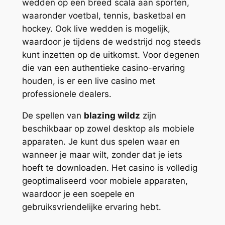
wedden op een breed scala aan sporten,
waaronder voetbal, tennis, basketbal en
hockey. Ook live wedden is mogelijk,
waardoor je tijdens de wedstrijd nog steeds
kunt inzetten op de uitkomst. Voor degenen
die van een authentieke casino-ervaring
houden, is er een live casino met
professionele dealers.
De spellen van
blazing wildz
zijn
beschikbaar op zowel desktop als mobiele
apparaten. Je kunt dus spelen waar en
wanneer je maar wilt, zonder dat je iets
hoeft te downloaden. Het casino is volledig
geoptimaliseerd voor mobiele apparaten,
waardoor je een soepele en
gebruiksvriendelijke ervaring hebt.