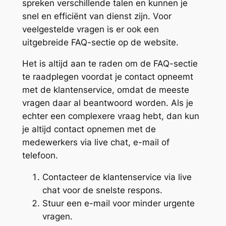
spreken verschillende talen en kunnen je
snel en efficiënt van dienst zijn. Voor
veelgestelde vragen is er ook een
uitgebreide FAQ-sectie op de website.
Het is altijd aan te raden om de FAQ-sectie
te raadplegen voordat je contact opneemt
met de klantenservice, omdat de meeste
vragen daar al beantwoord worden. Als je
echter een complexere vraag hebt, dan kun
je altijd contact opnemen met de
medewerkers via live chat, e-mail of
telefoon.
Contacteer de klantenservice via live
chat voor de snelste respons.
Stuur een e-mail voor minder urgente
vragen.