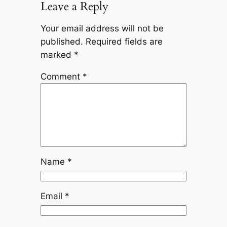
Leave a Reply
Your email address will not be
published.
Required fields are
marked
*
Comment
*
Name
*
Email
*