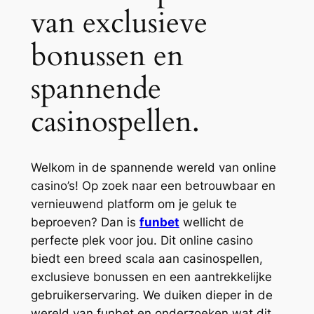
van exclusieve
bonussen en
spannende
casinospellen.
Welkom in de spannende wereld van online
casino’s! Op zoek naar een betrouwbaar en
vernieuwend platform om je geluk te
beproeven? Dan is
funbet
wellicht de
perfecte plek voor jou. Dit online casino
biedt een breed scala aan casinospellen,
exclusieve bonussen en een aantrekkelijke
gebruikerservaring. We duiken dieper in de
wereld van funbet en onderzoeken wat dit