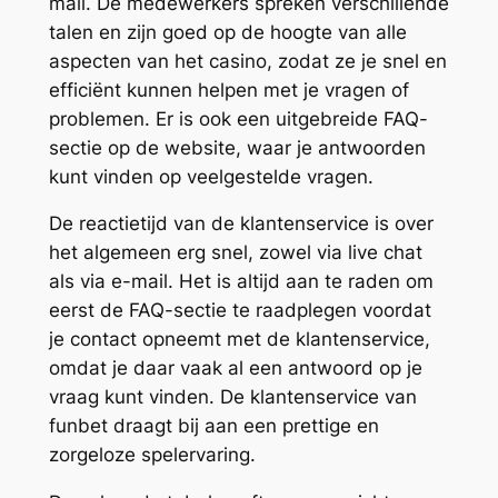
mail. De medewerkers spreken verschillende
talen en zijn goed op de hoogte van alle
aspecten van het casino, zodat ze je snel en
efficiënt kunnen helpen met je vragen of
problemen. Er is ook een uitgebreide FAQ-
sectie op de website, waar je antwoorden
kunt vinden op veelgestelde vragen.
De reactietijd van de klantenservice is over
het algemeen erg snel, zowel via live chat
als via e-mail. Het is altijd aan te raden om
eerst de FAQ-sectie te raadplegen voordat
je contact opneemt met de klantenservice,
omdat je daar vaak al een antwoord op je
vraag kunt vinden. De klantenservice van
funbet draagt bij aan een prettige en
zorgeloze spelervaring.