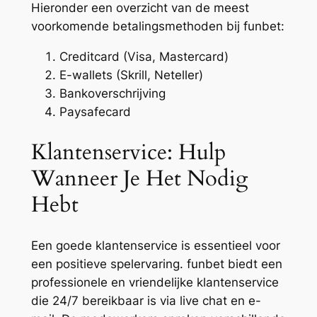
Hieronder een overzicht van de meest
voorkomende betalingsmethoden bij funbet:
Creditcard (Visa, Mastercard)
E-wallets (Skrill, Neteller)
Bankoverschrijving
Paysafecard
Klantenservice: Hulp
Wanneer Je Het Nodig
Hebt
Een goede klantenservice is essentieel voor
een positieve spelervaring. funbet biedt een
professionele en vriendelijke klantenservice
die 24/7 bereikbaar is via live chat en e-