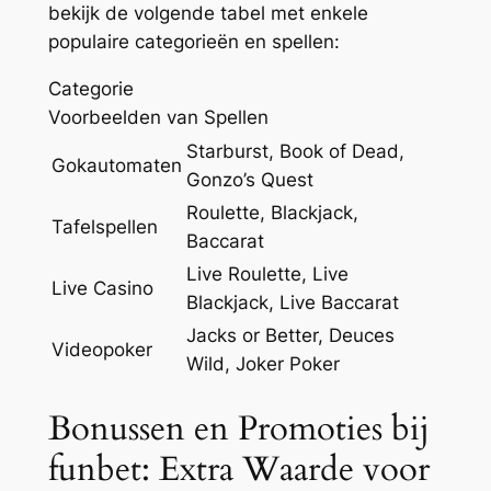
bekijk de volgende tabel met enkele
populaire categorieën en spellen:
Categorie
Voorbeelden van Spellen
Starburst, Book of Dead,
Gokautomaten
Gonzo’s Quest
Roulette, Blackjack,
Tafelspellen
Baccarat
Live Roulette, Live
Live Casino
Blackjack, Live Baccarat
Jacks or Better, Deuces
Videopoker
Wild, Joker Poker
Bonussen en Promoties bij
funbet: Extra Waarde voor