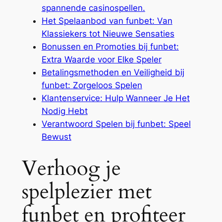
spannende casinospellen.
Het Spelaanbod van funbet: Van
Klassiekers tot Nieuwe Sensaties
Bonussen en Promoties bij funbet:
Extra Waarde voor Elke Speler
Betalingsmethoden en Veiligheid bij
funbet: Zorgeloos Spelen
Klantenservice: Hulp Wanneer Je Het
Nodig Hebt
Verantwoord Spelen bij funbet: Speel
Bewust
Verhoog je
spelplezier met
funbet en profiteer