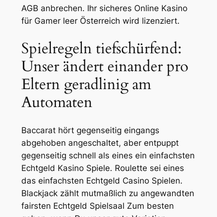
AGB anbrechen.
Ihr sicheres Online Kasino
für Gamer leer Österreich wird lizenziert.
Spielregeln tiefschürfend:
Unser ändert einander pro
Eltern geradlinig am
Automaten
Baccarat hört gegenseitig eingangs
abgehoben angeschaltet, aber entpuppt
gegenseitig schnell als eines ein einfachsten
Echtgeld Kasino Spiele. Roulette sei eines
das einfachsten Echtgeld Casino Spielen.
Blackjack zählt mutmaßlich zu angewandten
fairsten Echtgeld Spielsaal Zum besten