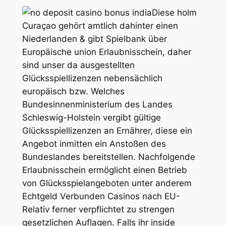
Diese holm
Curaçao gehört amtlich dahinter einen
Niederlanden & gibt Spielbank über
Europäische union Erlaubnisschein, daher
sind unser da ausgestellten
Glücksspiellizenzen nebensächlich
europäisch bzw. Welches
Bundesinnenministerium des Landes
Schleswig-Holstein vergibt gültige
Glücksspiellizenzen an Ernährer, diese ein
Angebot inmitten ein Anstoßen des
Bundeslandes bereitstellen. Nachfolgende
Erlaubnisschein ermöglicht einen Betrieb
von Glücksspielangeboten unter anderem
Echtgeld Verbunden Casinos nach EU-
Relativ ferner verpflichtet zu strengen
gesetzlichen Auflagen. Falls ihr inside