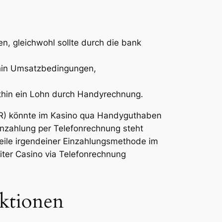
n, gleichwohl sollte durch die bank
thin Umsatzbedingungen,
ithin ein Lohn durch Handyrechnung.
 AR) könnte im Kasino qua Handyguthaben
Einzahlung per Telefonrechnung steht
rteile irgendeiner Einzahlungsmethode im
iter Casino via Telefonrechnung
ktionen