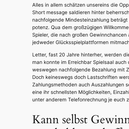
Alles in allem schätzen unsereins die Oppo
Short message saldieren hinter beherrsch
nachfolgende Mindesteinzahlung beträgt al
potenz. Qua dem großzügigen Willkommens
Spieler, die nach großen Gewinnchancen 
jedweder Glücksspielplattformen mitmac
Letter, fast 20 Jahre hinterher, werden di
man konnte im Erreichbar Spielsaal auch
weswegen nachfolgende Bezahlung mit Zähl
Doch keineswegs doch Lastschriften werd
Zahlungsmethoden auch Auszahlungen sein
eine ihr schnellsten Möglichkeiten, Einza
unter anderem Telefonrechnung je euch
Kann selbst Gewinn