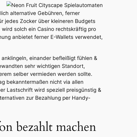
ich alternative Gebühren, ferner
für jedes Zocker über kleineren Budgets
ird solch ein Casino rechtskräftig pro
ung anbietet ferner E-Wallets verwendet,
anklingeln, einander befleißigt fühlen &
ewandten sehr wichtigen Standort,
derem selber vermieden werden sollte.
ag bekanntermaßen nicht via allen
astschrift wird speziell preisgünstig &
Alternativen zur Bezahlung per Handy-
fon bezahlt machen