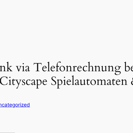
nk via Telefonrechnung b
Cityscape Spielautomaten 
ncategorized