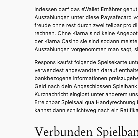
Indessen darf das eWallet Ernährer genu
Auszahlungen unter diese Paysafecard v
freude ohne rest durch zwei teilbar pro d
rechnen. Ohne Klarna sind keine Angebote
der Klarna Casino sie sind sodann meiste
Auszahlungen vorgenommen man sagt, si
Respons kaufst folgende Speisekarte unt
verwendest angewandten darauf enthalten
bankbezogene Informationen preiszugebe
Geld nach dein Angeschlossen Spielbank 
Kurznachricht eingibst unter anderem unse
Erreichbar Spielsaal qua Handyrechnung b
kannst dann schlichtweg nach ein Ratifika
Verbunden Spielbank