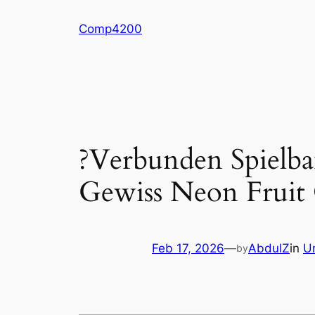
Skip
Comp4200
to
content
?Verbunden Spielba
Gewiss Neon Fruit 
Feb 17, 2026
—
AbdulZ
in
U
by