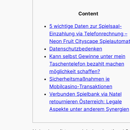
Content
5 wichtige Daten zur Spielsaal-
Einzahlung via Telefonrechnung –
Neon Fruit Cityscape Spielautoma
Datenschutzbedenken
Kann selbst Gewinne unter mein
Taschentelefon bezahlt machen
möglichkeit schaffen?
Sicherheitsmaßnahmen je
Mobilcasino-Transaktionen
Verbunden Spielbank via Natel
retournieren Österreich: Legale
Aspekte unter anderem Synergien