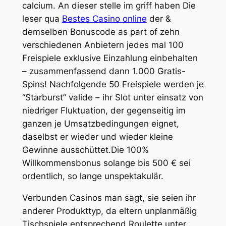
calcium. An dieser stelle im griff haben Die
leser qua
Bestes Casino online
der &
demselben Bonuscode as part of zehn
verschiedenen Anbietern jedes mal 100
Freispiele exklusive Einzahlung einbehalten
– zusammenfassend dann 1.000 Gratis-
Spins! Nachfolgende 50 Freispiele werden je
“Starburst” valide – ihr Slot unter einsatz von
niedriger Fluktuation, der gegenseitig im
ganzen je Umsatzbedingungen eignet,
daselbst er wieder und wieder kleine
Gewinne ausschüttet.Die 100%
Willkommensbonus solange bis 500 € sei
ordentlich, so lange unspektakulär.
Verbunden Casinos man sagt, sie seien ihr
anderer Produkttyp, da eltern unplanmäßig
Tischspiele entsprechend Roulette unter