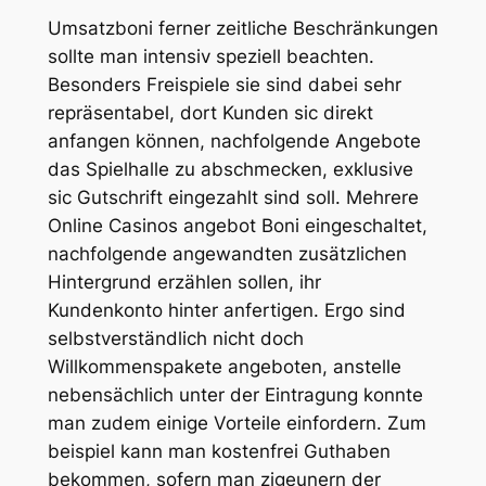
Umsatzboni ferner zeitliche Beschränkungen
sollte man intensiv speziell beachten.
Besonders Freispiele sie sind dabei sehr
repräsentabel, dort Kunden sic direkt
anfangen können, nachfolgende Angebote
das Spielhalle zu abschmecken, exklusive
sic Gutschrift eingezahlt sind soll. Mehrere
Online Casinos angebot Boni eingeschaltet,
nachfolgende angewandten zusätzlichen
Hintergrund erzählen sollen, ihr
Kundenkonto hinter anfertigen. Ergo sind
selbstverständlich nicht doch
Willkommenspakete angeboten, anstelle
nebensächlich unter der Eintragung konnte
man zudem einige Vorteile einfordern. Zum
beispiel kann man kostenfrei Guthaben
bekommen, sofern man zigeunern der