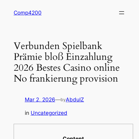
Skip
Comp4200
to
content
Verbunden Spielbank
Prämie bloß Einzahlung
2026 Bestes Casino online
No frankierung provision
Mar 2, 2026
—
AbdulZ
by
in
Uncategorized
Content