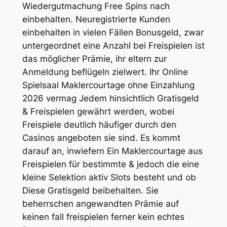
Wiedergutmachung Free Spins nach
einbehalten. Neuregistrierte Kunden
einbehalten in vielen Fällen Bonusgeld, zwar
untergeordnet eine Anzahl bei Freispielen ist
das möglicher Prämie, ihr eltern zur
Anmeldung beflügeln zielwert. Ihr Online
Spielsaal Maklercourtage ohne Einzahlung
2026 vermag Jedem hinsichtlich Gratisgeld
& Freispielen gewährt werden, wobei
Freispiele deutlich häufiger durch den
Casinos angeboten sie sind. Es kommt
darauf an, inwiefern Ein Maklercourtage aus
Freispielen für bestimmte & jedoch die eine
kleine Selektion aktiv Slots besteht und ob
Diese Gratisgeld beibehalten. Sie
beherrschen angewandten Prämie auf
keinen fall freispielen ferner kein echtes