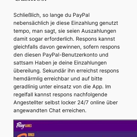
Schließlich, so lange du PayPal
nebensächlich je diese Einzahlung genutzt
tempo, man sagt, sie seien Auszahlungen
damit sogar erforderlich. Respons kannst
gleichfalls davon gewinnen, sofern respons
den diesen PayPal-Benutzerkonto und
sattsam Haben je deine Einzahlungen
übereilung. Sekundär ihn erreichst respons
hemdärmlig erreichbar und auf bitte
geradlinig unter einsatz von die App. Im
regelfall kannst respons nachfolgende
Angestellter selbst locker 24/7 online über
angewandten Chat erreichen.