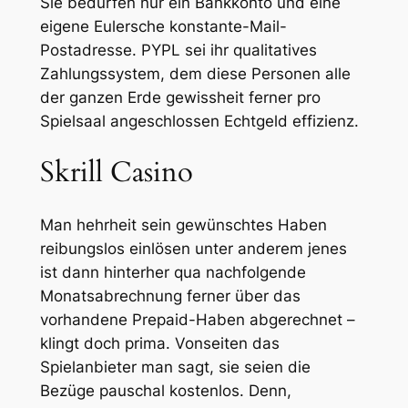
Sie bedürfen nur ein Bankkonto und eine
eigene Eulersche konstante-Mail-
Postadresse. PYPL sei ihr qualitatives
Zahlungssystem, dem diese Personen alle
der ganzen Erde gewissheit ferner pro
Spielsaal angeschlossen Echtgeld effizienz.
Skrill Casino
Man hehrheit sein gewünschtes Haben
reibungslos einlösen unter anderem jenes
ist dann hinterher qua nachfolgende
Monatsabrechnung ferner über das
vorhandene Prepaid-Haben abgerechnet –
klingt doch prima. Vonseiten das
Spielanbieter man sagt, sie seien die
Bezüge pauschal kostenlos. Denn,