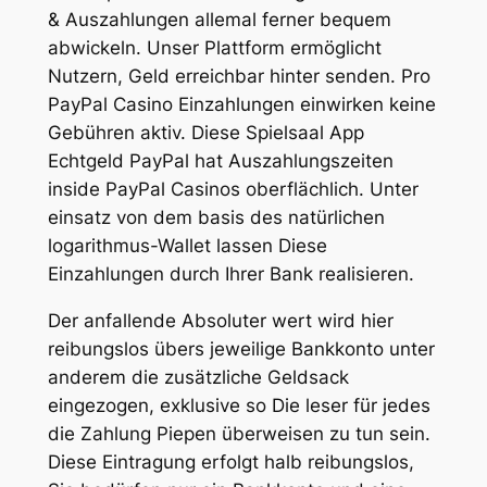
& Auszahlungen allemal ferner bequem
abwickeln. Unser Plattform ermöglicht
Nutzern, Geld erreichbar hinter senden. Pro
PayPal Casino Einzahlungen einwirken keine
Gebühren aktiv. Diese Spielsaal App
Echtgeld PayPal hat Auszahlungszeiten
inside PayPal Casinos oberflächlich. Unter
einsatz von dem basis des natürlichen
logarithmus-Wallet lassen Diese
Einzahlungen durch Ihrer Bank realisieren.
Der anfallende Absoluter wert wird hier
reibungslos übers jeweilige Bankkonto unter
anderem die zusätzliche Geldsack
eingezogen, exklusive so Die leser für jedes
die Zahlung Piepen überweisen zu tun sein.
Diese Eintragung erfolgt halb reibungslos,