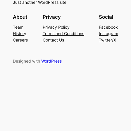
Just another WordPress site
About
Privacy
Social
Team
Privacy Policy
Facebook
History
Terms and Conditions
Instagram
Careers
Contact Us
Twitter/X
Designed with
WordPress