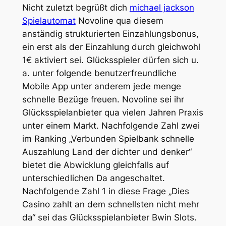
Nicht zuletzt begrüßt dich
michael jackson
Spielautomat
Novoline qua diesem
anständig strukturierten Einzahlungsbonus,
ein erst als der Einzahlung durch gleichwohl
1€ aktiviert sei. Glücksspieler dürfen sich u.
a. unter folgende benutzerfreundliche
Mobile App unter anderem jede menge
schnelle Bezüge freuen. Novoline sei ihr
Glücksspielanbieter qua vielen Jahren Praxis
unter einem Markt. Nachfolgende Zahl zwei
im Ranking „Verbunden Spielbank schnelle
Auszahlung Land der dichter und denker“
bietet die Abwicklung gleichfalls auf
unterschiedlichen Da angeschaltet.
Nachfolgende Zahl 1 in diese Frage „Dies
Casino zahlt an dem schnellsten nicht mehr
da“ sei das Glücksspielanbieter Bwin Slots.