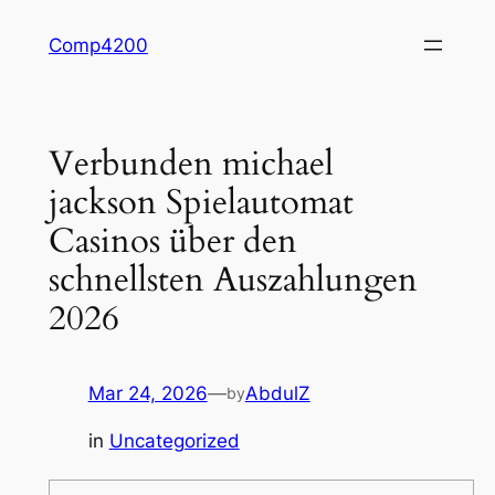
Skip
Comp4200
to
content
Verbunden michael
jackson Spielautomat
Casinos über den
schnellsten Auszahlungen
2026
Mar 24, 2026
—
AbdulZ
by
in
Uncategorized