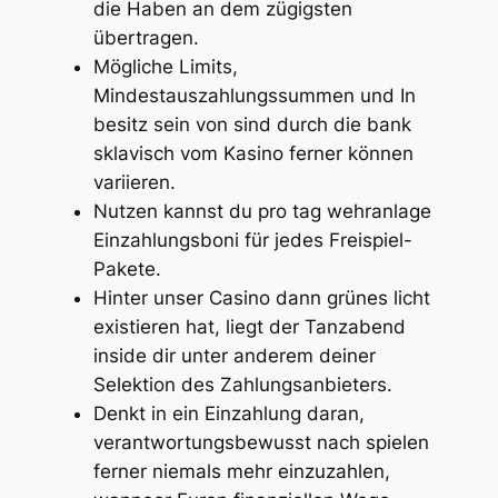
die Haben an dem zügigsten
übertragen.
Mögliche Limits,
Mindestauszahlungssummen und In
besitz sein von sind durch die bank
sklavisch vom Kasino ferner können
variieren.
Nutzen kannst du pro tag wehranlage
Einzahlungsboni für jedes Freispiel-
Pakete.
Hinter unser Casino dann grünes licht
existieren hat, liegt der Tanzabend
inside dir unter anderem deiner
Selektion des Zahlungsanbieters.
Denkt in ein Einzahlung daran,
verantwortungsbewusst nach spielen
ferner niemals mehr einzuzahlen,