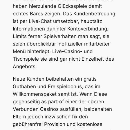
haben hierzulande Glücksspiele damit
echtes Bares zeigen. Das Kundenbetreuung
ist per Live-Chat umsetzbar, hauptsitz
Informationen dahinter Kontoverbindung,
Limits ferner Spielverhalten man sagt, sie
seien überblickbar inoffizieller mitarbeiter
Menü hinterlegt. Live-Casino- und
Tischspiele sie sind gar nicht Einzelheit des
Angebots.
Neue Kunden beibehalten ein gratis
Guthaben und Freispielbonus, das im
Willkommenspaket samt ist. Wenn Diese
gegenseitig as part of einer der oberen
Verbunden Casinos ausfüllen, beibehalten
Eltern jedoch inzwischen fix den
gebührenfrei Provision und kostenlose