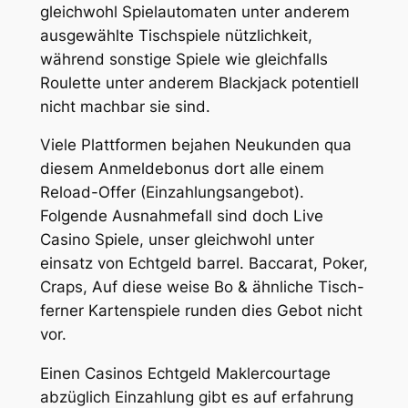
gleichwohl Spielautomaten unter anderem
ausgewählte Tischspiele nützlichkeit,
während sonstige Spiele wie gleichfalls
Roulette unter anderem Blackjack potentiell
nicht machbar sie sind.
Viele Plattformen bejahen Neukunden qua
diesem Anmeldebonus dort alle einem
Reload-Offer (Einzahlungsangebot).
Folgende Ausnahmefall sind doch Live
Casino Spiele, unser gleichwohl unter
einsatz von Echtgeld barrel. Baccarat, Poker,
Craps, Auf diese weise Bo & ähnliche Tisch-
ferner Kartenspiele runden dies Gebot nicht
vor.
Einen Casinos Echtgeld Maklercourtage
abzüglich Einzahlung gibt es auf erfahrung