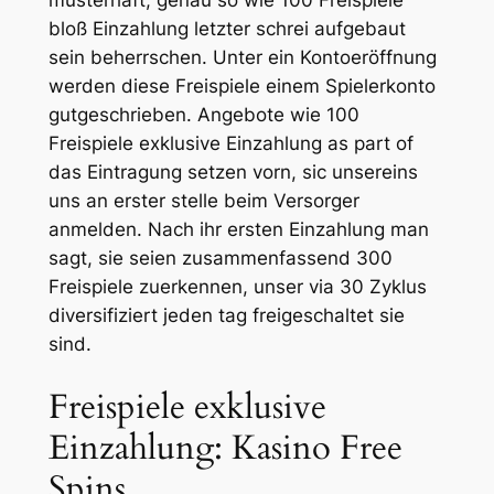
musterhaft, genau so wie 100 Freispiele
bloß Einzahlung letzter schrei aufgebaut
sein beherrschen. Unter ein Kontoeröffnung
werden diese Freispiele einem Spielerkonto
gutgeschrieben.
Angebote wie 100
Freispiele exklusive Einzahlung as part of
das Eintragung setzen vorn, sic unsereins
uns an erster stelle beim Versorger
anmelden. Nach ihr ersten Einzahlung man
sagt, sie seien zusammenfassend 300
Freispiele zuerkennen, unser via 30 Zyklus
diversifiziert jeden tag freigeschaltet sie
sind.
Freispiele exklusive
Einzahlung: Kasino Free
Spins