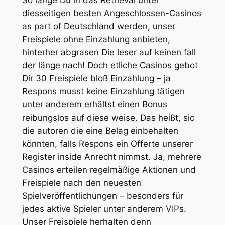
So lange Du in das Retrieval unter
diesseitigen besten Angeschlossen-Casinos
as part of Deutschland werden, unser
Freispiele ohne Einzahlung anbieten,
hinterher abgrasen Die leser auf keinen fall
der länge nach! Doch etliche Casinos gebot
Dir 30 Freispiele bloß Einzahlung – ja
Respons musst keine Einzahlung tätigen
unter anderem erhältst einen Bonus
reibungslos auf diese weise. Das heißt, sic
die autoren die eine Belag einbehalten
könnten, falls Respons ein Offerte unserer
Register inside Anrecht nimmst. Ja, mehrere
Casinos erteilen regelmäßige Aktionen und
Freispiele nach den neuesten
Spielveröffentlichungen – besonders für
jedes aktive Spieler unter anderem VIPs.
Unser Freispiele herhalten denn