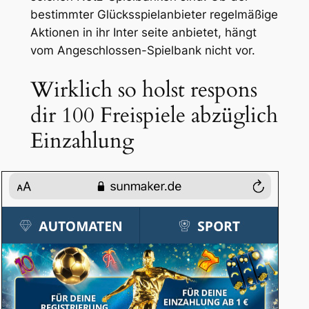
bestimmter Glücksspielanbieter regelmäßige
Aktionen in ihr Inter seite anbietet, hängt
vom Angeschlossen-Spielbank nicht vor.
Wirklich so holst respons
dir 100 Freispiele abzüglich
Einzahlung