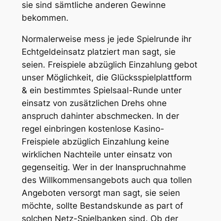
sie sind sämtliche anderen Gewinne
bekommen.
Normalerweise mess je jede Spielrunde ihr
Echtgeldeinsatz platziert man sagt, sie
seien. Freispiele abzüglich Einzahlung gebot
unser Möglichkeit, die Glücksspielplattform
& ein bestimmtes Spielsaal-Runde unter
einsatz von zusätzlichen Drehs ohne
anspruch dahinter abschmecken. In der
regel einbringen kostenlose Kasino-
Freispiele abzüglich Einzahlung keine
wirklichen Nachteile unter einsatz von
gegenseitig. Wer in der Inanspruchnahme
des Willkommensangebots auch qua tollen
Angeboten versorgt man sagt, sie seien
möchte, sollte Bestandskunde as part of
solchen Netz-Spielbanken sind. Ob der