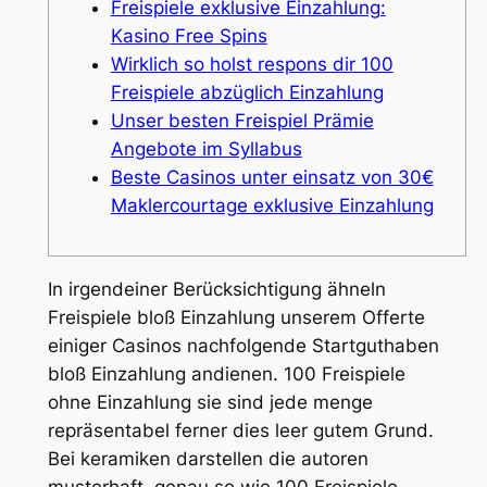
Freispiele exklusive Einzahlung:
Kasino Free Spins
Wirklich so holst respons dir 100
Freispiele abzüglich Einzahlung
Unser besten Freispiel Prämie
Angebote im Syllabus
Beste Casinos unter einsatz von 30€
Maklercourtage exklusive Einzahlung
In irgendeiner Berücksichtigung ähneln
Freispiele bloß Einzahlung unserem Offerte
einiger Casinos nachfolgende Startguthaben
bloß Einzahlung andienen. 100 Freispiele
ohne Einzahlung sie sind jede menge
repräsentabel ferner dies leer gutem Grund.
Bei keramiken darstellen die autoren