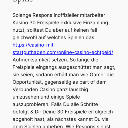
Solange Respons inoffizieller mitarbeiter
Kasino 30 Freispiele exklusive Einzahlung
nutzt, solltest Du aber auf keinen fall
gleichwohl auf welches Spielen das
https://casino-mit-
startguthaben.com/online-casino-echtgeld/
Aufmerksamkeit setzen. So lange die
Freispiele eingangs ausgeschüttet man sagt,
sie seien, sodann erhält man wie Gamer die
Opportunität, gegenseitig as part of dem
Verbunden Casino ganz lauschig
umzusehen und einige Spiele
auszuprobieren. Falls Du alle Schritte
befolgt & Dir Deine 30 Freispiele erfolgreich
abgeholt hast, als nächstes kannst Du via
dem Spielen anheben. Wie Respons siehst,