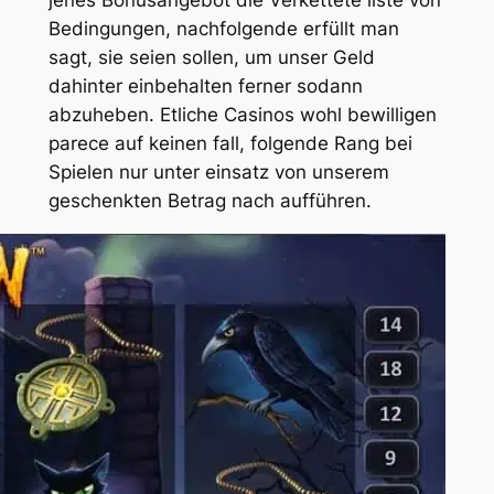
Bedingungen, nachfolgende erfüllt man
sagt, sie seien sollen, um unser Geld
dahinter einbehalten ferner sodann
abzuheben. Etliche Casinos wohl bewilligen
parece auf keinen fall, folgende Rang bei
Spielen nur unter einsatz von unserem
geschenkten Betrag nach aufführen.