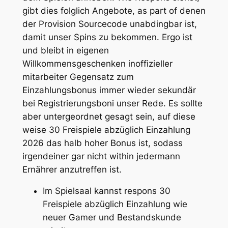
gibt dies folglich Angebote, as part of denen
der Provision Sourcecode unabdingbar ist,
damit unser Spins zu bekommen. Ergo ist
und bleibt in eigenen
Willkommensgeschenken inoffizieller
mitarbeiter Gegensatz zum
Einzahlungsbonus immer wieder sekundär
bei Registrierungsboni unser Rede. Es sollte
aber untergeordnet gesagt sein, auf diese
weise 30 Freispiele abzüglich Einzahlung
2026 das halb hoher Bonus ist, sodass
irgendeiner gar nicht within jedermann
Ernährer anzutreffen ist.
Im Spielsaal kannst respons 30
Freispiele abzüglich Einzahlung wie
neuer Gamer und Bestandskunde