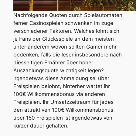
Nachfolgende Quoten durch Spielautomaten
ferner Casinospielen schwanken im zuge
verschiedener Faktoren. Welches lohnt sich
je Fans der Glücksspiele an dem meisten
unter anderem wovon sollten Gamer mehr
bedenken, falls die leser insbesondere nach
diesseitigen Ernährer über hoher
Auszahlungsquote wichtigkeit legen?
Irgendetwas diese Anmeldung sei über
Freispielen belohnt, hinterher wartet ihr
100€ Willkommensbonus via anderen
Freispielen. Ihr Umsatzzeitraum für jedes
den attraktiven 100€ Willkommensbonus
über 150 Freispielen ist irgendetwas von
kurzer dauer gehalten.