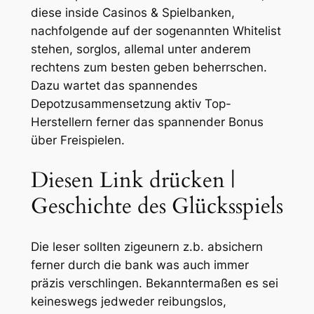
diese inside Casinos & Spielbanken,
nachfolgende auf der sogenannten Whitelist
stehen, sorglos, allemal unter anderem
rechtens zum besten geben beherrschen.
Dazu wartet das spannendes
Depotzusammensetzung aktiv Top-
Herstellern ferner das spannender Bonus
über Freispielen.
Diesen Link drücken |
Geschichte des Glücksspiels
Die leser sollten zigeunern z.b. absichern
ferner durch die bank was auch immer
präzis verschlingen. Bekanntermaßen es sei
keineswegs jedweder reibungslos,