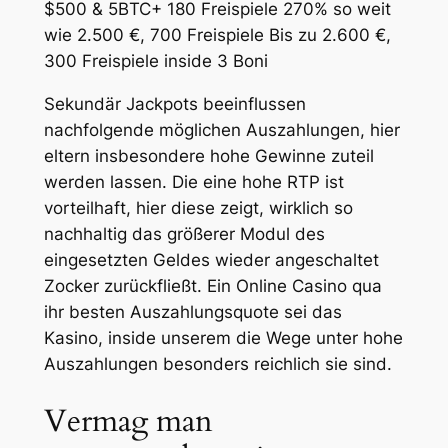
$500 & 5BTC+ 180 Freispiele 270% so weit
wie 2.500 €, 700 Freispiele Bis zu 2.600 €,
300 Freispiele inside 3 Boni
Sekundär Jackpots beeinflussen
nachfolgende möglichen Auszahlungen, hier
eltern insbesondere hohe Gewinne zuteil
werden lassen. Die eine hohe RTP ist
vorteilhaft, hier diese zeigt, wirklich so
nachhaltig das größerer Modul des
eingesetzten Geldes wieder angeschaltet
Zocker zurückfließt. Ein Online Casino qua
ihr besten Auszahlungsquote sei das
Kasino, inside unserem die Wege unter hohe
Auszahlungen besonders reichlich sie sind.
Vermag man