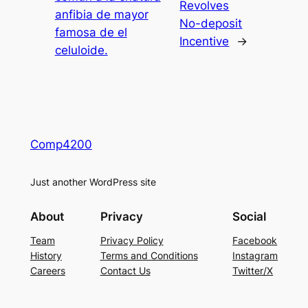
Revolves
anfibia de mayor
No-deposit
famosa de el
Incentive
→
celuloide.
Comp4200
Just another WordPress site
About
Privacy
Social
Team
Privacy Policy
Facebook
History
Terms and Conditions
Instagram
Careers
Contact Us
Twitter/X