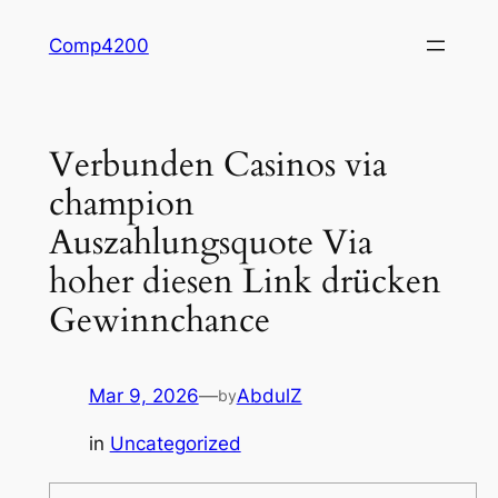
Skip
Comp4200
to
content
Verbunden Casinos via
champion
Auszahlungsquote Via
hoher diesen Link drücken
Gewinnchance
Mar 9, 2026
—
AbdulZ
by
in
Uncategorized