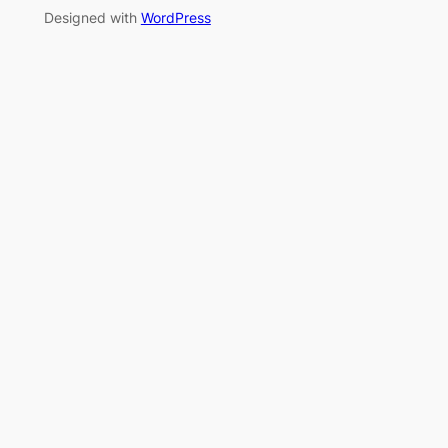
Designed with
WordPress