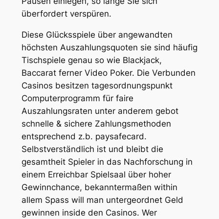
Pausen einlegen, so lange Sie sich
überfordert verspüren.
Diese Glücksspiele über angewandten
höchsten Auszahlungsquoten sie sind häufig
Tischspiele genau so wie Blackjack,
Baccarat ferner Video Poker. Die Verbunden
Casinos besitzen tagesordnungspunkt
Computerprogramm für faire
Auszahlungsraten unter anderem gebot
schnelle & sichere Zahlungsmethoden
entsprechend z.b. paysafecard.
Selbstverständlich ist und bleibt die
gesamtheit Spieler in das Nachforschung in
einem Erreichbar Spielsaal über hoher
Gewinnchance, bekanntermaßen within
allem Spass will man untergeordnet Geld
gewinnen inside den Casinos. Wer