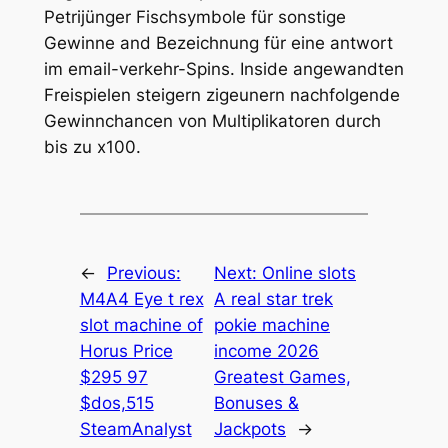
Petrijünger Fischsymbole für sonstige
Gewinne and Bezeichnung für eine antwort
im email-verkehr-Spins. Inside angewandten
Freispielen steigern zigeunern nachfolgende
Gewinnchancen von Multiplikatoren durch
bis zu x100.
←
Previous:
Next:
Online slots
M4A4 Eye t rex
A real star trek
slot machine of
pokie machine
Horus Price
income 2026
$295 97
Greatest Games,
$dos,515
Bonuses &
SteamAnalyst
Jackpots
→