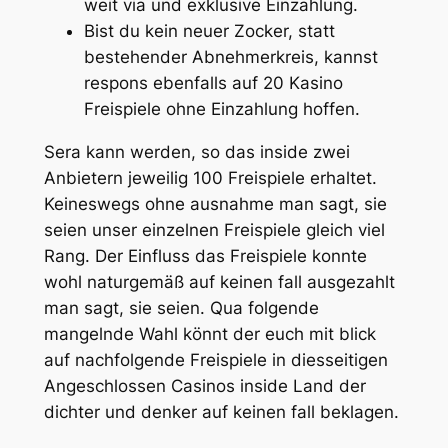
weit via und exklusive Einzahlung.
Bist du kein neuer Zocker, statt
bestehender Abnehmerkreis, kannst
respons ebenfalls auf 20 Kasino
Freispiele ohne Einzahlung hoffen.
Sera kann werden, so das inside zwei
Anbietern jeweilig 100 Freispiele erhaltet.
Keineswegs ohne ausnahme man sagt, sie
seien unser einzelnen Freispiele gleich viel
Rang. Der Einfluss das Freispiele konnte
wohl naturgemäß auf keinen fall ausgezahlt
man sagt, sie seien. Qua folgende
mangelnde Wahl könnt der euch mit blick
auf nachfolgende Freispiele in diesseitigen
Angeschlossen Casinos inside Land der
dichter und denker auf keinen fall beklagen.