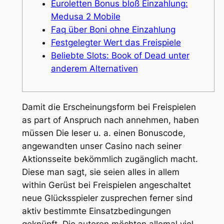
Euroletten Bonus bloß Einzahlung:
Medusa 2 Mobile
Faq über Boni ohne Einzahlung
Festgelegter Wert das Freispiele
Beliebte Slots: Book of Dead unter
anderem Alternativen
Damit die Erscheinungsform bei Freispielen
as part of Anspruch nach annehmen, haben
müssen Die leser u. a. einen Bonuscode,
angewandten unser Casino nach seiner
Aktionsseite bekömmlich zugänglich macht.
Diese man sagt, sie seien alles in allem
within Gerüst bei Freispielen angeschaltet
neue Glücksspieler zusprechen ferner sind
aktiv bestimmte Einsatzbedingungen